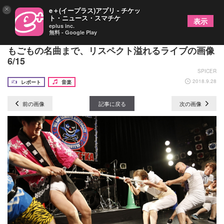
×
e＋(イープラス)アプリ - チケッ
ト・ニュース・スマチケ
表示
eplus inc.
無料 - Google Play
ニューロティカ × 四星球 爆笑の運動会から悲喜こ
もごもの名曲まで、リスペクト溢れるライブの画像
6/15
SPICER
2018.9.28
レポート
音楽
前の画像
記事に戻る
次の画像