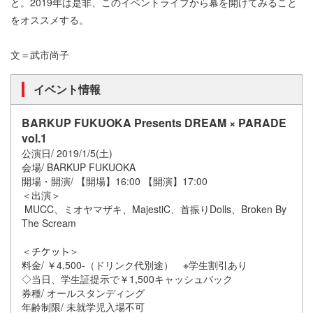
と。2019年は是非、このイベントライブから幕を開けてみること
をオススメする。
文＝武市尚子
イベント情報
BARKUP FUKUOKA Presents DREAM × PARADE
vol.1
公演日/ 2019/1/5(土)
会場/ BARKUP FUKUOKA
開場・開演/ 【開場】16:00 【開演】17:00
＜出演＞
MUCC、ミオヤマザキ、MajestiC、首振りDolls、Broken By
The Scream
＜
＞
料金/ ￥4,500-（ドリンク代別途） ※学生割引あり
◇当日、学生証提示で￥1,500キャッシュバック
券種/ オールスタンディング
年齢制限/ 未就学児入場不可