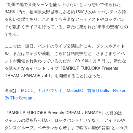
“九州の地で音楽シーンを盛り上げたい”という想いで作られた
BARKUPは、福岡県大野城市にある約1500人のキャパシティを誇
る広い会場であり、これまでも有名なアーティストやロックバン
ドが数多くライブを行っている、新たに築かれた“未来の聖地”なの
である。
ここでは、連日、バンドのライブ公演以外にも、ダンスやアイド
ル、または展示会や演劇、さらには格闘技など、さまざまなイベ
ントが開催され賑わっているのだが、2019年１月５日に、新たな
る試みとなるイベントライブ『BARKUP FUKUOKA Presents
DREAM × PARADE vol.1』を開催することになった。
出演は、
MUCC
、
ミオヤマザキ
、
MajestiC
、
首振りDolls
、
Broken
By The Scream
。
『BARKUP FUKUOKA Presents DREAM × PARADE』の目的は、
ジャンルの壁を取っ払い、ロックバンドだけでなく、アイドルや
ダンスグループ、ベテランから若手まで幅広い層が“音楽”という共