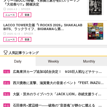
メリー×MUCC×蜉蝣、V系御三家が初のスリーマン
『大佑祭り!!』開催決定
2026.4.3 ｜ SPICER
ニュース
音楽
LACCO TOWER主催『I ROCKS 2026』SHAKALAB
BITS、ラックライフ、BIGMAMAら第…
2025.12.13 ｜ SPICER
ニュース
音楽
人気記事ランキング
Daily
Weekly
Monthly
広島東洋カープ追加3試合決定！ 9/25巨人戦などチケッ…
1
位
西川貴教に直撃、滋賀最大の音楽イベント『FEST. INAZU…
2
位
大阪・茨木のライブハウス「JACK LION」存続支援ライ…
3
位
石田泰尚×渡辺雄一――破格の“音楽魂”が静かに燃える …
4
位