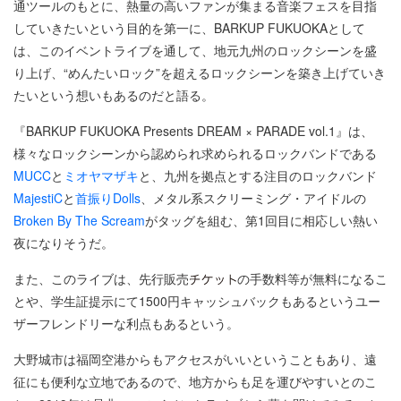
通ツールのもとに、熱量の高いファンが集まる音楽フェスを目指
していきたいという目的を第一に、BARKUP FUKUOKAとして
は、このイベントライブを通して、地元九州のロックシーンを盛
り上げ、“めんたいロック”を超えるロックシーンを築き上げていき
たいという想いもあるのだと語る。
『BARKUP FUKUOKA Presents DREAM × PARADE vol.1』は、
様々なロックシーンから認められ求められるロックバンドである
MUCC
と
ミオヤマザキ
と、九州を拠点とする注目のロックバンド
MajestiC
と
首振りDolls
、メタル系スクリーミング・アイドルの
Broken By The Scream
がタッグを組む、第1回目に相応しい熱い
夜になりそうだ。
また、このライブは、先行販売
の手数料等が無料になるこ
とや、学生証提示にて1500円キャッシュバックもあるというユー
ザーフレンドリーな利点もあるという。
大野城市は福岡空港からもアクセスがいいということもあり、遠
征にも便利な立地であるので、地方からも足を運びやすいとのこ