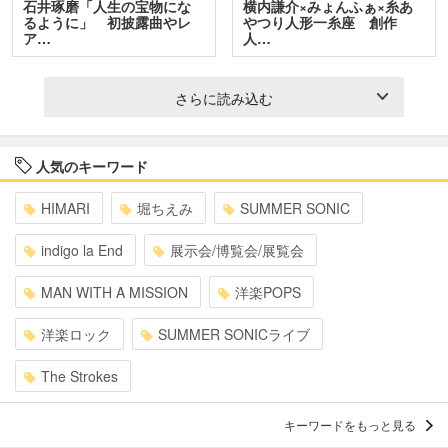
石井琢磨「人生の宝物にな
横内謙介×みょんふぁ×糸あ
るように」 初披露曲やレ
やつり人形一糸座 創作
ア…
人…
さらに読み込む
人気のキーワード
HIMARI
堀ちえみ
SUMMER SONIC
indigo la End
展示会/博覧会/展覧会
MAN WITH A MISSION
洋楽POPS
洋楽ロック
SUMMER SONICライブ
The Strokes
キーワードをもっと見る