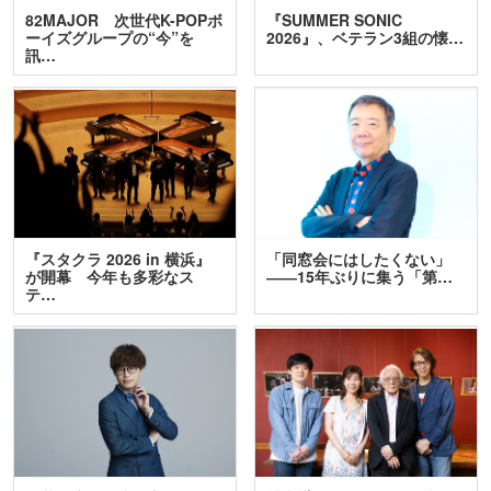
82MAJOR 次世代K-POPボ
『SUMMER SONIC
ーイズグループの“今”を
2026』、ベテラン3組の懐…
訊…
『スタクラ 2026 in 横浜』
「同窓会にはしたくない」
が開幕 今年も多彩なス
――15年ぶりに集う「第…
テ…