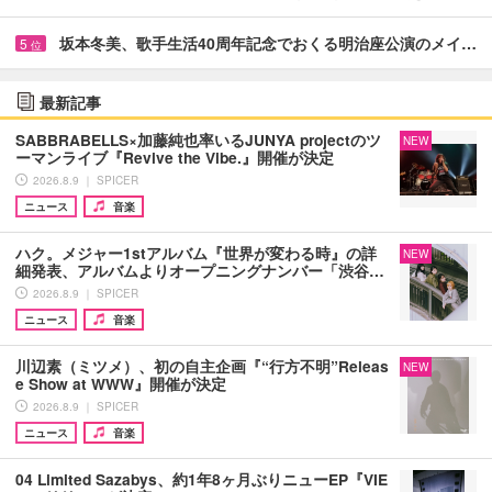
坂本冬美、歌手生活40周年記念でおくる明治座公演のメイ…
5
位
最新記事
SABBRABELLS×加藤純也率いるJUNYA projectのツ
NEW
ーマンライブ『Revive the Vibe.』開催が決定
2026.8.9 ｜ SPICER
ニュース
音楽
ハク。メジャー1stアルバム『世界が変わる時』の詳
NEW
細発表、アルバムよりオープニングナンバー「渋谷…
2026.8.9 ｜ SPICER
ニュース
音楽
川辺素（ミツメ）、初の自主企画『“行方不明”Releas
NEW
e Show at WWW』開催が決定
2026.8.9 ｜ SPICER
ニュース
音楽
04 Limited Sazabys、約1年8ヶ月ぶりニューEP『VIE