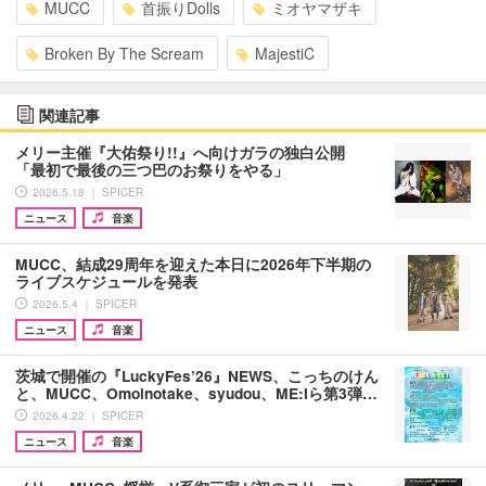
MUCC
首振りDolls
ミオヤマザキ
Broken By The Scream
MajestiC
関連記事
メリー主催『大佑祭り!!』へ向けガラの独白公開
「最初で最後の三つ巴のお祭りをやる」
2026.5.18 ｜ SPICER
ニュース
音楽
MUCC、結成29周年を迎えた本日に2026年下半期の
ライブスケジュールを発表
2026.5.4 ｜ SPICER
ニュース
音楽
茨城で開催の『LuckyFes’26』NEWS、こっちのけん
と、MUCC、Omoinotake、syudou、ME:Iら第3弾…
2026.4.22 ｜ SPICER
ニュース
音楽