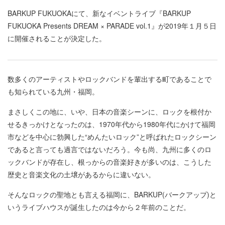
BARKUP FUKUOKAにて、新なイベントライブ『BARKUP
FUKUOKA Presents DREAM × PARADE vol.1』が2019年１月５日
に開催されることが決定した。
数多くのアーティストやロックバンドを輩出する町であることで
も知られている九州・福岡。
まさしくこの地に、いや、日本の音楽シーンに、ロックを根付か
せるきっかけとなったのは、1970年代から1980年代にかけて福岡
市などを中心に勃興した“めんたいロック”と呼ばれたロックシーン
であると言っても過言ではないだろう。今も尚、九州に多くのロ
ックバンドが存在し、根っからの音楽好きが多いのは、こうした
歴史と音楽文化の土壌があるからに違いない。
そんなロックの聖地とも言える福岡に、BARKUP(バークアップ)と
いうライブハウスが誕生したのは今から２年前のことだ。