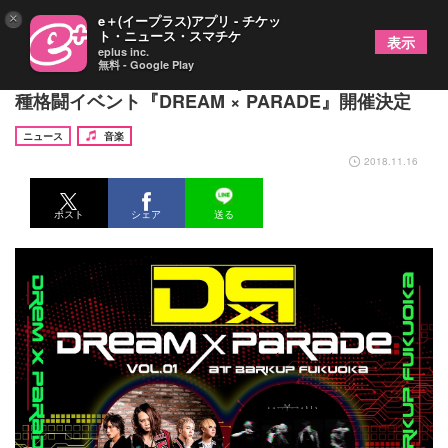
×
e＋(イープラス)アプリ - チケッ
ト・ニュース・スマチケ
表示
eplus inc.
無料 - Google Play
MUCC、ミオヤマザキ、MajestiCら出演、福岡で異
種格闘イベント『DREAM × PARADE』開催決定
ニュース
音楽
2018.11.16
ポスト
シェア
送る