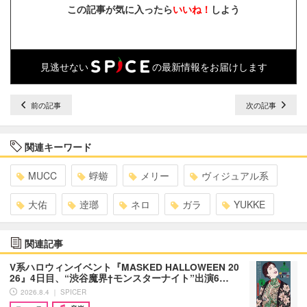
この記事が気に入ったら
いいね！
しよう
見逃せない
の最新情報をお届けします
前の記事
次の記事
関連キーワード
MUCC
蜉蝣
メリー
ヴィジュアル系
大佑
逹瑯
ネロ
ガラ
YUKKE
関連記事
V系ハロウィンイベント『MASKED HALLOWEEN 20
26』4日目、“渋谷魔界†モンスターナイト”出演6…
2026.8.4 ｜ SPICER