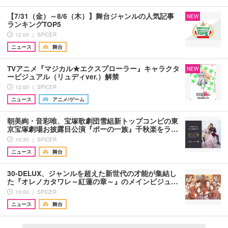
【7/31（金）～8/6（木）】舞台ジャンルの人気記事
NEW
ランキングTOP5
12:00 ｜ SPICER
ニュース
舞台
TVアニメ『マジカル★エクスプローラー』キャラクタ
NEW
ービジュアル（リュディver.）解禁
12:00 ｜ SPICER
ニュース
アニメ/ゲーム
朝美絢・音彩唯、宝塚歌劇団雪組新トップコンビの東
京宝塚劇場お披露目公演『ポーの一族』千秋楽をラ…
10:30 ｜ SPICER
ニュース
舞台
30-DELUX、ジャンルを超えた新世代の才能が集結し
た『オレノカタワレ～紅蓮の章～』のメインビジュ…
10:00 ｜ SPICER
ニュース
舞台