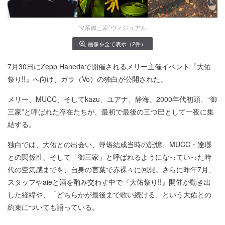
“V系御三家”ヴィジュアル
画像を全て表示（2件）
7月30日にZepp Hanedaで開催されるメリー主催イベント『大佑
祭り!!』へ向け、ガラ（Vo）の独白が公開された。
メリー、MUCC、そしてkazu、ユアナ、静海。2000年代初頭、“御
三家”と呼ばれた存在たちが、最初で最後の三つ巴として一夜に集
結する。
独白では、大佑との出会い、蜉蝣結成当時の記憶、MUCC・逹瑯
との関係性、そして「御三家」と呼ばれるようになっていった時
代の空気感までを、自身の言葉で赤裸々に回想。さらに昨年7月、
スタッフやaieと酒を酌み交わす中で『大佑祭り!!』開催が動き出
した経緯や、「どちらかが最後まで歌い続ける」という大佑との
約束についても語っている。