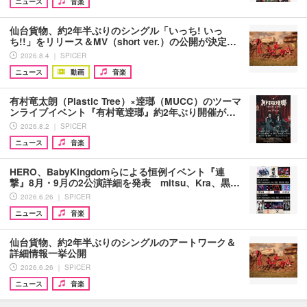
ニュース
音楽
仙台貨物、約2年半ぶりのシングル「いっち! いっ
ち!!」をリリース＆MV（short ver.）の公開が決定…
2026.8.4 ｜ SPICER
ニュース
動画
音楽
有村竜太朗（Plastic Tree）×逹瑯（MUCC）のツーマ
ンライブイベント『有村竜逹瑯』約2年ぶり開催が…
2026.8.2 ｜ SPICER
ニュース
音楽
HERO、BabyKingdomらによる恒例イベント『連
撃』8月・9月の2公演詳細を発表 mitsu、Kra、黒…
2026.6.26 ｜ SPICER
ニュース
音楽
仙台貨物、約2年半ぶりのシングルのアートワーク＆
詳細情報一挙公開
2026.6.26 ｜ SPICER
ニュース
音楽