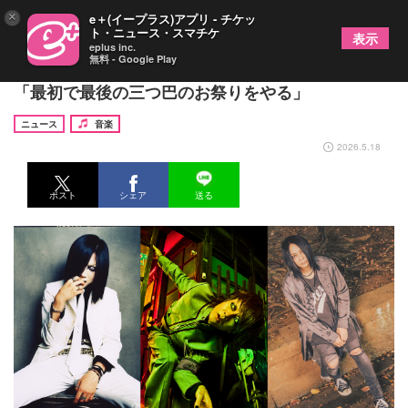
×
e＋(イープラス)アプリ - チケッ
ト・ニュース・スマチケ
表示
eplus inc.
無料 - Google Play
メリー主催『大佑祭り!!』へ向けガラの独白公開
「最初で最後の三つ巴のお祭りをやる」
ニュース
音楽
2026.5.18
ポスト
シェア
送る