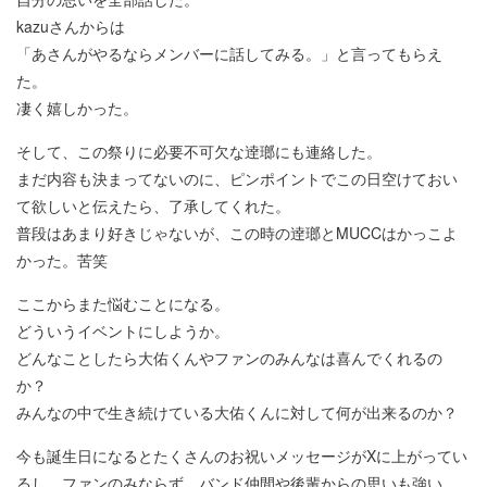
kazuさんからは
「あさんがやるならメンバーに話してみる。」と言ってもらえ
た。
凄く嬉しかった。
そして、この祭りに必要不可欠な逹瑯にも連絡した。
まだ内容も決まってないのに、ピンポイントでこの日空けておい
て欲しいと伝えたら、了承してくれた。
普段はあまり好きじゃないが、この時の逹瑯とMUCCはかっこよ
かった。苦笑
ここからまた悩むことになる。
どういうイベントにしようか。
どんなことしたら大佑くんやファンのみんなは喜んでくれるの
か？
みんなの中で生き続けている大佑くんに対して何が出来るのか？
今も誕生日になるとたくさんのお祝いメッセージがXに上がってい
るし、ファンのみならず、バンド仲間や後輩からの思いも強い。