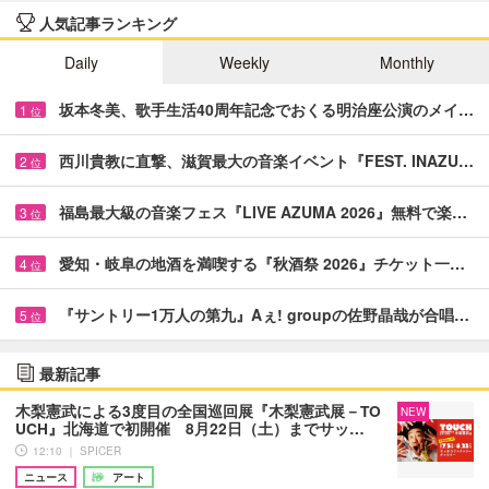
人気記事ランキング
Daily
Weekly
Monthly
坂本冬美、歌手生活40周年記念でおくる明治座公演のメイ…
1
位
西川貴教に直撃、滋賀最大の音楽イベント『FEST. INAZU…
2
位
福島最大級の音楽フェス『LIVE AZUMA 2026』無料で楽…
3
位
愛知・岐阜の地酒を満喫する『秋酒祭 2026』チケット一…
4
位
『サントリー1万人の第九』Aぇ! groupの佐野晶哉が合唱…
5
位
最新記事
木梨憲武による3度目の全国巡回展『木梨憲武展－TO
NEW
UCH』北海道で初開催 8月22日（土）までサッ…
12:10 ｜ SPICER
ニュース
アート