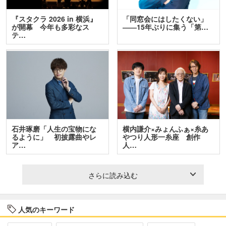
『スタクラ 2026 in 横浜』
「同窓会にはしたくない」
が開幕 今年も多彩なス
――15年ぶりに集う「第…
テ…
石井琢磨「人生の宝物にな
横内謙介×みょんふぁ×糸あ
るように」 初披露曲やレ
やつり人形一糸座 創作
ア…
人…
さらに読み込む
人気のキーワード