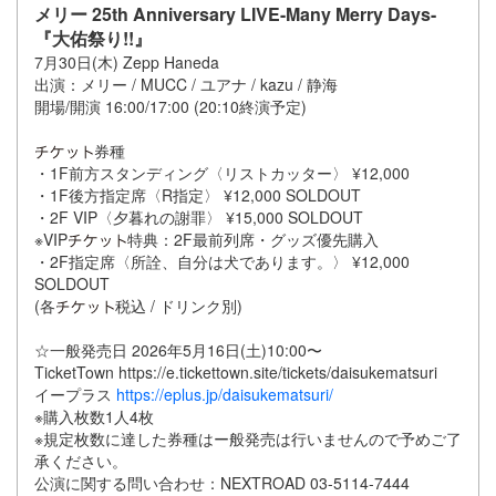
メリー 25th Anniversary LIVE-Many Merry Days-
『大佑祭り!!』
7月30日(木) Zepp Haneda
出演：メリー / MUCC / ユアナ / kazu / 静海
開場/開演 16:00/17:00 (20:10終演予定)
券種
・1F前方スタンディング〈リストカッター〉 ¥12,000
・1F後方指定席〈R指定〉 ¥12,000 SOLDOUT
・2F VIP〈夕暮れの謝罪〉 ¥15,000 SOLDOUT
※VIP
特典：2F最前列席・グッズ優先購入
・2F指定席〈所詮、自分は犬であります。〉 ¥12,000
SOLDOUT
(各
税込 / ドリンク別)
☆一般発売日 2026年5月16日(土)10:00〜
TicketTown https://e.tickettown.site/tickets/daisukematsuri
イープラス
https://eplus.jp/daisukematsuri/
※購入枚数1人4枚
※規定枚数に達した券種はー般発売は行いませんので予めご了
承ください。
公演に関する問い合わせ：NEXTROAD 03-5114-7444