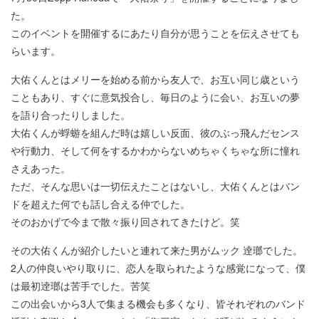
た。
このイベントを開催するにあたり自分が思うことを伝えさせても
らいます。
大佑くんとはメリーを始める前から友人で、お互い同じ歳という
こともあり、すぐに意気投合し、毎日のように会い、お互いの夢
を語り合ったりしました。
大佑くんが蜉蝣を組んだ時は嬉しい反面、彼のぶっ飛んだセンス
や行動力、そして何をするかわからないめちゃくちゃな所に憧れ
さえあった。
ただ、そんな思いは一切伝えたことはないし、大佑くんとはバン
ドを超えた何でも話し合える仲でした。
そのおかげで今まで散々振り回されてきたけど。笑
その大佑くんが紹介したいと連れて来た男がムック 逹瑯でした。
2人の仲良いやり取りに、恋人を取られたような感覚になって、僕
は最初逹瑯は苦手でした。苦笑
この出会いから3人で集まる機会も多くなり、皆それぞれのバンド