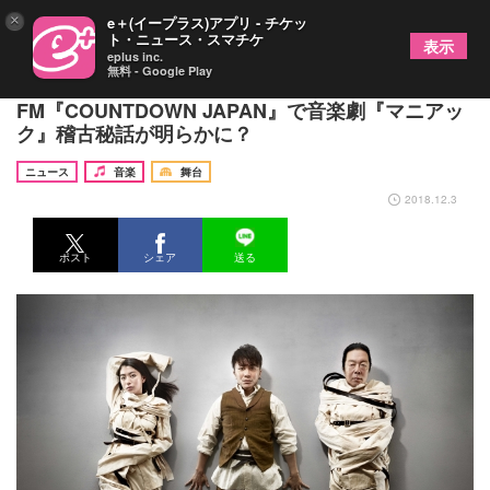
×
e＋(イープラス)アプリ - チケッ
ト・ニュース・スマチケ
表示
eplus inc.
無料 - Google Play
関ジャニ∞安田章大と古田新太が生出演 TOKYO
FM『COUNTDOWN JAPAN』で音楽劇『マニアッ
ク』稽古秘話が明らかに？
ニュース
音楽
舞台
2018.12.3
ポスト
シェア
送る