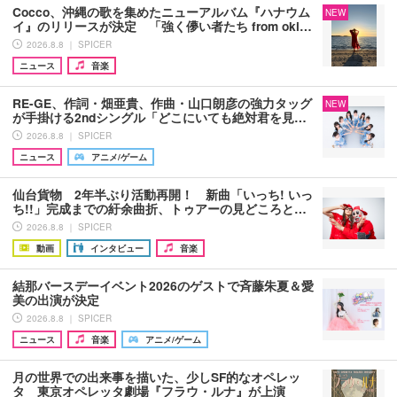
Cocco、沖縄の歌を集めたニューアルバム『ハナウム
NEW
イ』のリリースが決定 「強く儚い者たち from oki…
2026.8.8 ｜ SPICER
ニュース
音楽
RE-GE、作詞・畑亜貴、作曲・山口朗彦の強力タッグ
NEW
が手掛ける2ndシングル「どこにいても絶対君を見…
2026.8.8 ｜ SPICER
ニュース
アニメ/ゲーム
仙台貨物 2年半ぶり活動再開！ 新曲「いっち! いっ
ち!!」完成までの紆余曲折、トゥアーの見どころと…
2026.8.8 ｜ SPICER
動画
インタビュー
音楽
結那バースデーイベント2026のゲストで斉藤朱夏＆愛
美の出演が決定
2026.8.8 ｜ SPICER
ニュース
音楽
アニメ/ゲーム
月の世界での出来事を描いた、少しSF的なオペレッ
タ 東京オペレッタ劇場『フラウ・ルナ』が上演