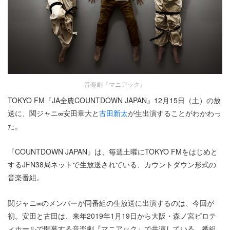
音楽劇『マニアック』
TOKYO FM『JA全農COUNTDOWN JAPAN』12月15日（土）の放
送に、関ジャニ∞安田章大と
古田新太
が生出演することがわかわっ
た。
『COUNTDOWN JAPAN』は、毎週土曜にTOKYO FMをはじめと
するJFN38局ネットで生放送されている、カウントダウン形式の
音楽番組。
関ジャニ∞のメンバーが同番組の生放送に出演するのは、今回が
初。安田と古田は、来年2019年1月19日から大阪・森ノ宮ピロテ
ィホールで開幕する音楽劇『マニアック』で共演している。番組