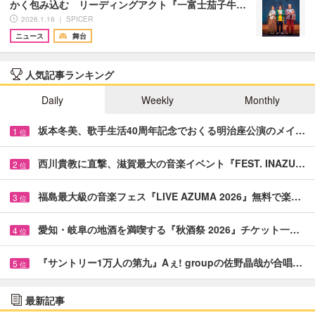
かく包み込む リーディングアクト『一富士茄子牛…
2026.1.16 ｜ SPICER
ニュース
舞台
人気記事ランキング
Daily
Weekly
Monthly
坂本冬美、歌手生活40周年記念でおくる明治座公演のメイ…
1
位
西川貴教に直撃、滋賀最大の音楽イベント『FEST. INAZU…
2
位
福島最大級の音楽フェス『LIVE AZUMA 2026』無料で楽…
3
位
愛知・岐阜の地酒を満喫する『秋酒祭 2026』チケット一…
4
位
『サントリー1万人の第九』Aぇ! groupの佐野晶哉が合唱…
5
位
最新記事