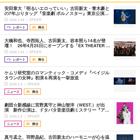
安田章大「明るいエロっていい」古田新太・青木豪と
の7年ぶりタッグ『音楽劇 ポルノスター』東京公演…
2026.3.28 ｜ SPICER
レポート
舞台
大橋和也、寺西拓人、古田新太、岩本照ら14名が登
壇！ 26年4月25日にオープンする「EX THEATER …
2026.3.25 ｜ SPICER
レポート
舞台
ケムリ研究室のロマンティック・コメディ『ベイジル
タウンの女神』初演＆再演を一挙放送
2026.3.3 ｜ SPICER
ニュース
舞台
劇団☆新感線に宮野真守と神山智洋（WEST.）が出
演 新作公演は、ドタバタ音楽活劇ミステリー『ア…
2026.2.2 ｜ SPICER
ニュース
舞台
真弓孟之、羽野晶紀、古田新太のハーモニーが心を温