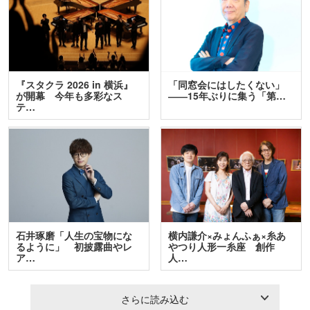
『スタクラ 2026 in 横浜』
「同窓会にはしたくない」
が開幕 今年も多彩なス
――15年ぶりに集う「第…
テ…
石井琢磨「人生の宝物にな
横内謙介×みょんふぁ×糸あ
るように」 初披露曲やレ
やつり人形一糸座 創作
ア…
人…
さらに読み込む