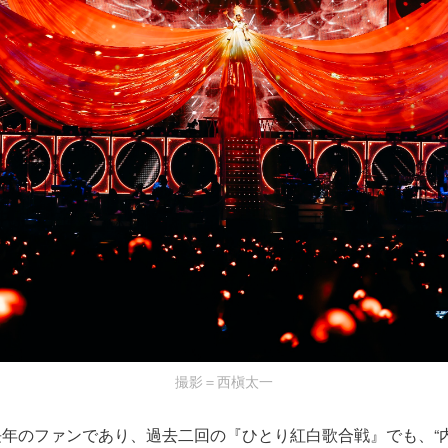
撮影＝西槇太一
年のファンであり、過去二回の『ひとり紅白歌合戦』でも、“