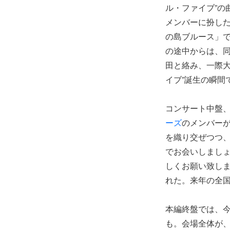
ル・ファイブ”の
メンバーに扮し
の島ブルース」で
の途中からは、
田と絡み、一際大
イブ”誕生の瞬間
コンサート中盤
ーズ
のメンバー
を織り交ぜつつ
でお会いしまし
しくお願い致し
れた。来年の全
本編終盤では、
も。会場全体が、