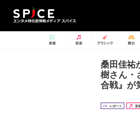
桑田佳祐
樹さん・
合戦』が
レポート
音