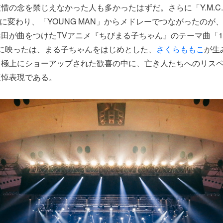
惜の念を禁じえなかった人も多かったはずだ。さらに「Y.M.C.
K.O」に変わり、「YOUNG MAN」からメドレーでつながったのが
田が曲をつけたTVアニメ『ちびまる子ちゃん』のテーマ曲「1
ンに映ったは、まる子ちゃんをはじめとした、
さくらももこ
が生
。極上にショーアップされた歓喜の中に、亡き人たちへのリス
哀悼表現である。