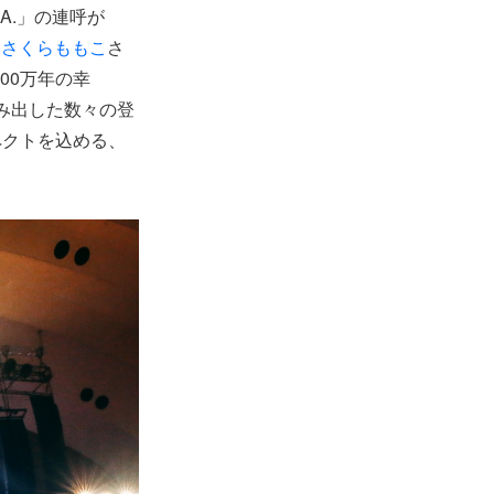
A.」の連呼が
、
さくらももこ
さ
00万年の幸
み出した数々の登
ペクトを込める、