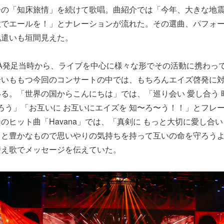
子の「知床旅情」を続けて歌唱。曲紹介では「今年、大きな地
歌でエールを！」とナレーションが流れた。その選曲、パフォ
気遣いも垣間見えた。
AA発足当時から、ライブを中心に様々な形でその活動に携わっ
合いももつ今回のコンサートの中では、もちろんエイズ啓発に
る。「世界の国からこんにちは」では、「巡り会い 愛し合う 
守ろう」「お互いに お互いにエイズを 知〜ろ〜う！！」とフレ
のヒット曲「Havana」では、「真剣に もっと大切に愛し合い
と豊かなもので思いやりの気持ちを持って互いの命を守ろうよ
替え歌でメッセージを伝えていた。