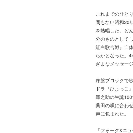
これまでのひと
間もない昭和20
を熱唱した。ど
分のものとして
紅白歌合戦』自
らかとなった。
ざまなメッセー
序盤ブロックで
ドラ『ひよっこ
庫之助の生誕10
桑田の唄に合わ
声に包まれた。
「フォーク&ニ