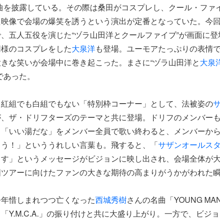
曲を披露している。その際は桑田がコスプレし、クール・ファ
た映像で会場の爆笑を誘うという演出が定番となっていた。今
、五人五役を演じた“ヅラ山田洋とクールファイブ”が画面に登
同様のコスプレをした
大泉洋
も登場。ユーモアたっぷりの表情
きな笑いが会場中に巻き起こった。まさに“ヅラ山田洋と
大泉
であった。
、紅組でも白組でもない「特別枠コーナー」として、法被姿の
が、ザ・ドリフターズのテーマと共に登場。ドリフのメンバー
、「いい湯だな」をメンバー全員で歌い終わると、メンバーか
ょう！」といううれしい言葉も。飛すると、「
サザンオールス
ます」というメッセージがビジョンに映し出され、会場全体が
国ツアーに向けたファンの大きな期待の高まりがうかがわれた
今年惜しまれつつ亡くなった
西城秀樹
さんの名曲「YOUNG MAN (Y
「Y.M.C.A.」の振り付けと共に大盛り上がり。一方で、ビジ