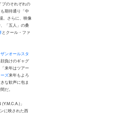
イブのそれぞれの
回も期待通り「中
場。さらに、映像
で、「五人」の桑
洋
とクール・ファ
サザンオールスタ
も顔負けのギャグ
ら「来年はツアー
ターズ
来年もよろ
大きな歓声に包ま
瞬間だ。
.M.C.A.)」
ョンに映された西