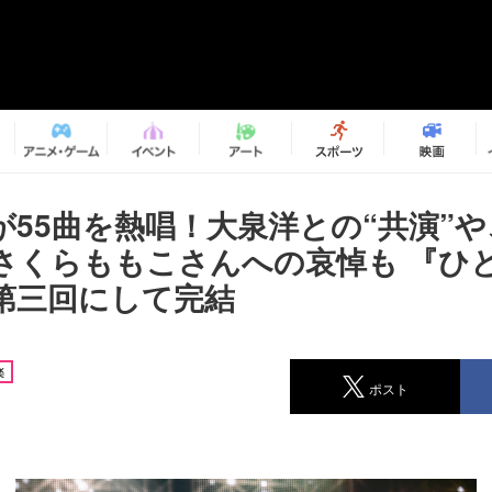
が55曲を熱唱！大泉洋との“共演”
さくらももこさんへの哀悼も 『ひ
第三回にして完結
楽
ポスト