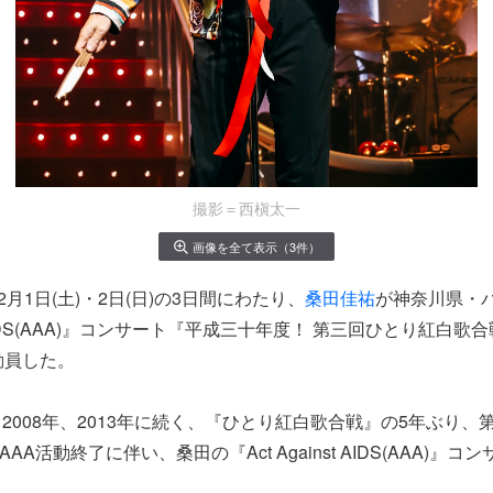
撮影＝西槇太一
画像を全て表示（3件）
 12月1日(土)・2日(日)の3日間にわたり、
桑田佳祐
が神奈川県・
nst AIDS(AAA)』コンサート『平成三十年度！ 第三回ひとり紅白
動員した。
2008年、2013年に続く、『ひとり紅白歌合戦』の5年ぶり、
AAA活動終了に伴い、桑田の『Act Against AIDS(AAA)』