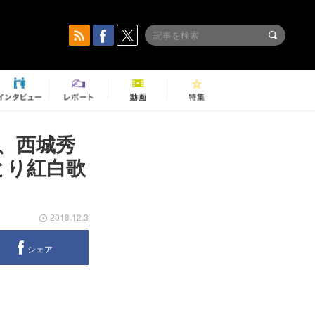
や、西城秀
とり紅白歌
2018.12.3
シェア