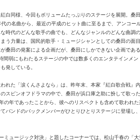
り紅白同様、今回もボリュームたっぷりのステージを展開。桑
年代の名曲から、最近の平成のヒット曲に至るまで、アンコール
んな時代のどんな歌手の曲でも、どんなジャンルのどんな曲調
しまう力量は、国民的歌手・ミュージシャンとしての桑田の面
体が桑田の発案による企画だが、桑田にしかできない企画であ
4時間弱にもわたるステージの中では数多くのエンタテインメン
ジも発している。
歌われた「涙くんさよなら」は、昨年末、本家『紅白歌合戦』
』のスピンオフドラマの中で、桑田が浜口庫之助に扮して歌っ
0年の年であったことから、彼へのリスペクトも含めて歌われ
せてバンドのバックメンバーがひとりひとりステージに登場し
ューミュージック対決」と題したコーナーでは、松山千春の「大