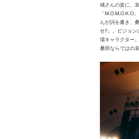
城さんの姿に、哀
「M.O.M.O.
んが詞を書き、桑
せ!!」。ビジョ
場キャラクター
桑田ならではの