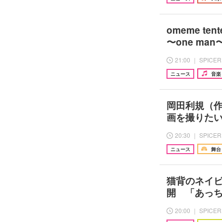
omeme te
〜one ma
21:00 ｜ SPICER
ニュース
音楽
岡田利規（
画を撮りた
20:30 ｜ SPICER
ニュース
舞台
猫背のネイビ
開 「あっ
20:00 ｜ SPICER