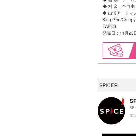
◆ 料 金：全自由￥
◆ 出演アーティスト(
King Gnu/Cr
TAPES
発売日：11月23日(
SPICER
S
SP
エ