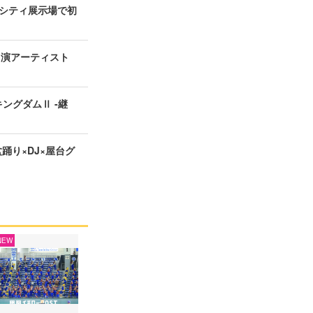
シティ展示場で初
の出演アーティスト
ングダムⅡ -継
盆踊り×DJ×屋台グ
NEW