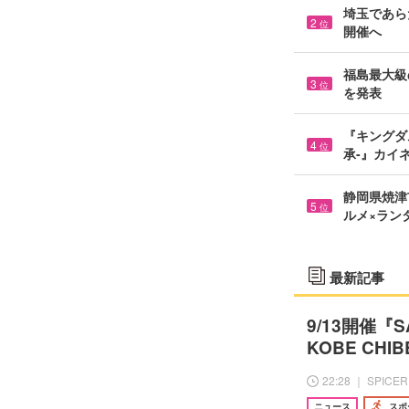
埼玉であら
2
位
開催へ
福島最大級の
3
位
を発表
『キングダ
4
位
承-』カイ
静岡県焼津市
5
位
ルメ×ラン
最新記事
9/13開催『
KOBE C
22:28 ｜ SPICER
ニュース
スポ