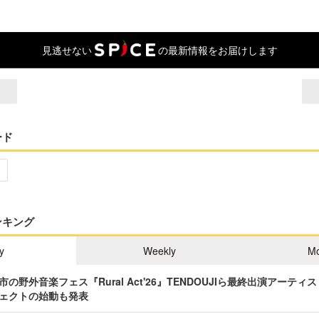
見逃せない
の最新情報をお届けします
ード
ンキング
y
Weekly
Mo
の野外音楽フェス『Rural Act'26』TENDOUJIら最終出演アーテ
ェクトの始動も発表