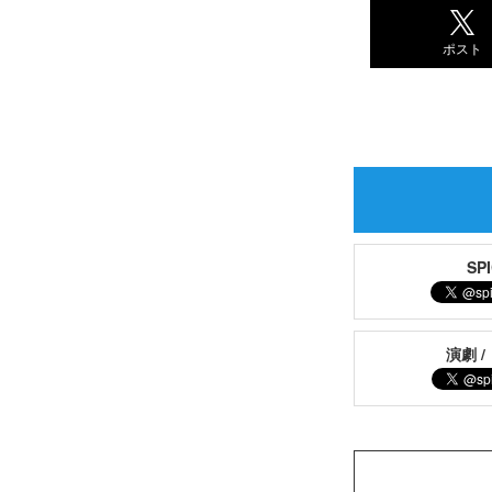
ポスト
S
演劇 /