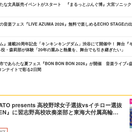
たな文具販売イベントがスタート 『まるっとぶんぐ博』大宮ソニック
音楽フェス『LIVE AZUMA 2026』無料で楽しめるECHO STAGE
ム』連載20周年記念「キンキンキングダム」渋谷にて開催中！ 舞台『キ
ネ役・森莉那が体験「20年の重みと熱量を、舞台でも引き継ぎたい」
であらたな夏フェス『BON BON BON 2026』が開催 音楽ライブ×
タンナイトで彩る2日間
SATO presents 高校野球女子選抜vsイチロー選抜
HIBEN』に習志野高校吹奏楽部と東海大付属高輪…
ーツ