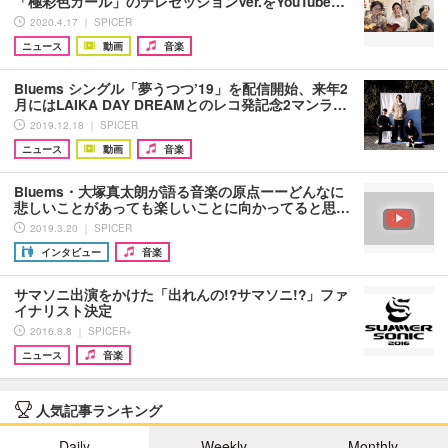
「極彩色ガール」のテレセッションVer.をYouTube…
2020.4.17 ｜ SPICER
ニュース
動画
音楽
Bluems シングル「夢うつつ’19」を配信開始、来年2
月にはLAIKA DAY DREAMとのレコ発記念2マンラ…
2019.12.18 ｜ SPICER
ニュース
動画
音楽
Bluems・大塚真太朗が語る音楽の原点ーーどんなに
悲しいことがあっても楽しいことに向かってると思…
2019.3.20 ｜ SPICER
インタビュー
音楽
サマソニ出演をかけた「出れんの!?サマソニ!?」ファ
イナリスト決定
2016.8.8 ｜ SPICER+
ニュース
音楽
人気記事ランキング
Daily
Weekly
Monthly