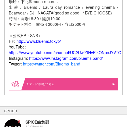
場所：下北沢mona records
出演：Bluems / Laura day romance / evening cinema /
Bearwear / DJ : NAGATA(good so good!! / BYE CHOOSE)
時間：開場18:30 / 開演19:00
料金：前売り2000円 / 当日2500円
＜公式HP・SNS＞
HP:
http://www.bluems.tokyo/
YouTube:
https://www.youtube.com/channel/UC2UwjZIHvPfkONpcJYVTO_g
Instagram:
https://www.instagram.com/bluems.band/
Twitter:
https://twitter.com/Bluems_band
情報はこちら
SPICER
SPICE編集部
SPICE編集部