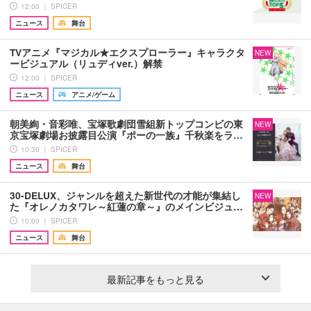
12:00 ｜ SPICER
ニュース
舞台
TVアニメ『マジカル★エクスプローラー』キャラクタ
NEW
ービジュアル（リュディver.）解禁
12:00 ｜ SPICER
ニュース
アニメ/ゲーム
朝美絢・音彩唯、宝塚歌劇団雪組新トップコンビの東
NEW
京宝塚劇場お披露目公演『ポーの一族』千秋楽をラ…
10:30 ｜ SPICER
ニュース
舞台
30-DELUX、ジャンルを超えた新世代の才能が集結し
NEW
た『オレノカタワレ～紅蓮の章～』のメインビジュ…
10:00 ｜ SPICER
ニュース
舞台
最新記事をもっと見る