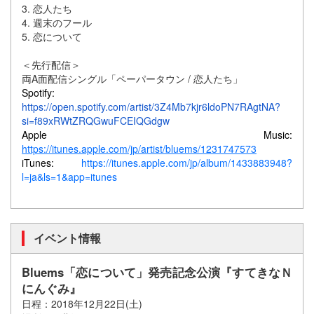
3. 恋人たち
4. 週末のフール
5. 恋について
＜先行配信＞
両A面配信シングル「ペーパータウン / 恋人たち」
Spotify:
https://open.spotify.com/artist/3Z4Mb7kjr6ldoPN7RAgtNA?
si=f89xRWtZRQGwuFCEIQGdgw
Apple Music:
https://itunes.apple.com/jp/artist/bluems/1231747573
iTunes:
https://itunes.apple.com/jp/album/1433883948?
l=ja&ls=1&app=itunes
イベント情報
Bluems「恋について」発売記念公演『すてきなＮ
にんぐみ』
日程：2018年12月22日(土)