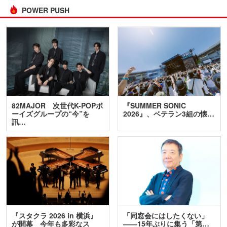
POWER PUSH
82MAJOR 次世代K-POPボ
『SUMMER SONIC
ーイズグループの“今”を
2026』、ベテラン3組の懐…
訊…
『スタクラ 2026 in 横浜』
「同窓会にはしたくない」
が開幕 今年も多彩なス
――15年ぶりに集う「第…