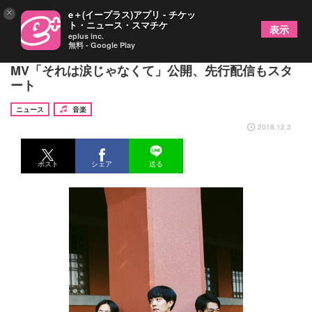
×
e＋(イープラス)アプリ - チケッ
ト・ニュース・スマチケ
表示
eplus inc.
無料 - Google Play
3000組を勝ち抜いた新鋭バンドBluems、新
MV「それは涙じゃなくて」公開、先行配信もスタ
ート
ニュース
音楽
2018.12.3
ポスト
シェア
送る