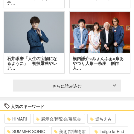
テ…
石井琢磨「人生の宝物にな
横内謙介×みょんふぁ×糸あ
るように」 初披露曲やレ
やつり人形一糸座 創作
ア…
人…
さらに読み込む
人気のキーワード
HIMARI
展示会/博覧会/展覧会
堀ちえみ
SUMMER SONIC
美術館/博物館
indigo la End