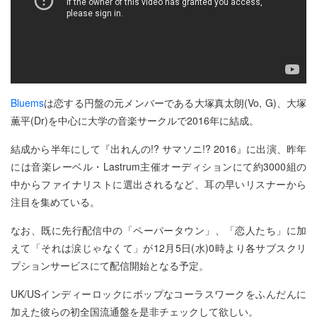
Bluems
は恋する円盤の元メンバーである大塚真太朗(Vo, G)、大塚
薫平(Dr)を中心に大学の音楽サークルで2016年に結成。
結成から半年にして『出れんの!? サマソニ!? 2016』に出演、昨年
には音楽レーベル・Lastrum主催オーディションにて約3000組の
中からファイナリストに選出されるなど、耳の早いリスナーから
注目を集めている。
なお、既に先行配信中の「ペーパータウン」、「恋人たち」に加
えて「それは涙じゃなくて」が12月5日(水)0時より各サブスクリ
プションサービスにて配信開始となる予定。
UK/USインディーロックにポップなコーラスワークをふんだんに
加えた彼らの初全国流通盤を是非チェックして欲しい。