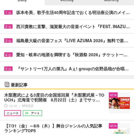
坂本冬美、歌手生活40周年記念でおくる明治座公演のメイ…
1
位
西川貴教に直撃、滋賀最大の音楽イベント『FEST. INAZU…
2
位
福島最大級の音楽フェス『LIVE AZUMA 2026』無料で楽…
3
位
愛知・岐阜の地酒を満喫する『秋酒祭 2026』チケット一…
4
位
『サントリー1万人の第九』Aぇ! groupの佐野晶哉が合唱…
5
位
最新記事
木梨憲武による3度目の全国巡回展『木梨憲武展－TO
NEW
UCH』北海道で初開催 8月22日（土）までサッ…
12:10 ｜ SPICER
ニュース
アート
【7/31（金）～8/6（木）】舞台ジャンルの人気記事
NEW
ランキングTOP5