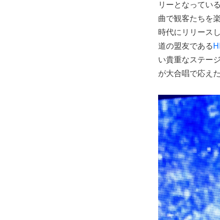
リーとなっている「
曲で観客たちを楽
時代にリリースしたア
道の盟友である
H
い貴重なステージ
が大合唱で応え