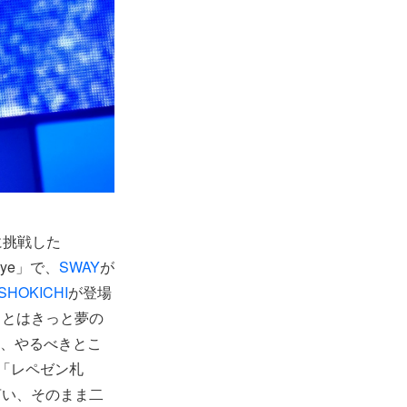
に挑戦した
bye」で、
SWAY
が
 SHOKICHI
が登場
ことはきっと夢の
も、やるべきとこ
「レペゼン札
言い、そのまま二