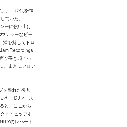
Y
」。「時代を作
達していた。
シーに歌い上げ
」、バウンシーなビー
、満を持してドロ
ecordings
声が巻き起こっ
に。まさにフロア
ジを離れた後も、
いた。DJブース
ると、ここから
ラクト・ヒップホ
INITYのレパート