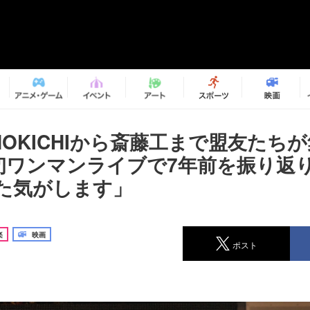
 SHOKICHIから斎藤工まで盟友た
、初ワンマンライブで7年前を振り返
た気がします」
楽
映画
ポスト