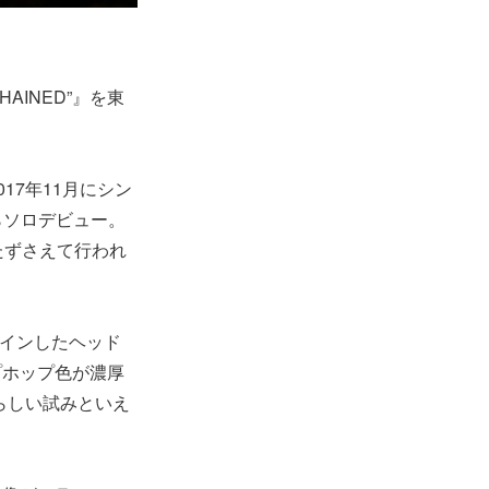
NCHAINED”』を東
017年11月にシン
sからソロデビュー。
をたずさえて行われ
インしたヘッド
プホップ色が濃厚
らしい試みといえ