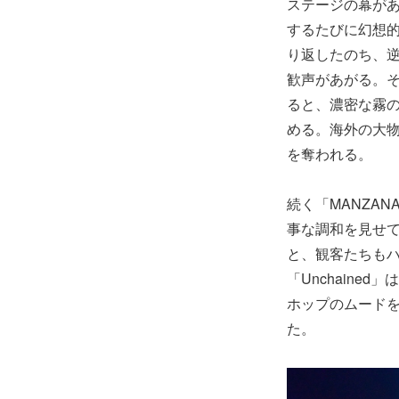
ステージの幕が
するたびに幻想
り返したのち、
歓声があがる。そし
ると、濃密な霧
める。海外の大
を奪われる。
続く「MANZAN
事な調和を見せて
と、観客たちも
「Unchain
ホップのムード
た。