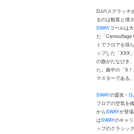
DJのスクラッチ
るのは観客と僕
SWAY
コールは大
た「Camoufl
トでフロアを揺ら
ップした「XXX」
の旗がたなびき
た。曲中の「X
マスターである
SWAY
の盟友・
D
フロアの空気を維
から
SWAY
が登場
は
SWAY
のキャリ
ップのクラシックであ