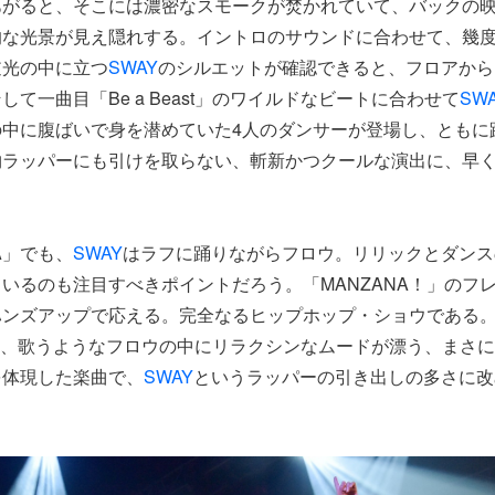
あがると、そこには濃密なスモークが焚かれていて、バックの
的な光景が見え隠れする。イントロのサウンドに合わせて、幾
逆光の中に立つ
SWAY
のシルエットが確認できると、フロアから
て一曲目「Be a Beast」のワイルドなビートに合わせて
SW
の中に腹ばいで身を潜めていた4人のダンサーが登場し、ともに
物ラッパーにも引けを取らない、斬新かつクールな演出に、早
A」でも、
SWAY
はラフに踊りながらフロウ。リリックとダンス
いるのも注目すべきポイントだろう。「MANZANA！」のフ
ハンズアップで応える。完全なるヒップホップ・ショウである
ed」は、歌うようなフロウの中にリラクシンなムードが漂う、まさ
を体現した楽曲で、
SWAY
というラッパーの引き出しの多さに改