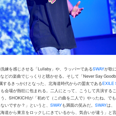
洗練を感じさせる「Lullaby」や、ラッパーである
SWAY
が歌
self」などの楽曲でじっくりと聴かせる。そして「Never Say Good
Nに所属するきっかけとなった、北海道時代からの盟友である
EXILE
ても会場が熱狂に包まれる。二人にとって、こうして共演する
う。SHOKICHIが「初めて（この曲を二人で）やったね。で
ゃないですか？」というと、
SWAY
も満面の笑みだ。
SWAY
は、
北海道から東京をロックしにきているから、気合いが違う」と