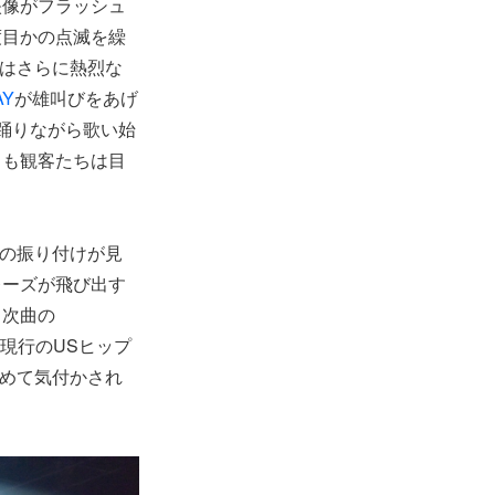
映像がフラッシュ
度目かの点滅を繰
はさらに熱烈な
AY
が雄叫びをあげ
踊りながら歌い始
くも観客たちは目
の振り付けが見
レーズが飛び出す
。次曲の
に現行のUSヒップ
めて気付かされ