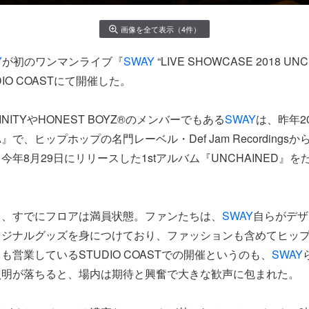
画像を全て表示（4件）
Y
が初のワンマンライブ『
SWAY
“LIVE SHOWCASE 2018 U
DIO COASTにて開催した。
NFINITYやHONEST BOYZ®のメンバーでもある
SWAY
は、昨年2
A』で、ヒップホップの名門レーベル・Def Jam Recording
今年8月29日にリリースした1stアルバム『UNCHAINED』
と、すでにフロアは満員状態。ファンたちは、
SWAY
自らがデザ
リジナルグッズを身につけており、ファッションも含めてヒッ
も営業しているSTUDIO COASTでの開催というのも、
SWAY
照明が落ちると、場内は期待と興奮で大きな歓声に包まれた。