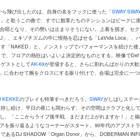
から飛び出したのは、自身の名をフックに使った「
SWAY
SWA
さ」と歌うこの曲で、すでに観客たちのテンションはピークに
合唱となり、その勢いは止まりそうにない。上着を脱ぎ、セク
age U」、エキゾチズムの中に情熱を忍ばせる「LaVida Loca
す「NAKED」と、ノンストップでパフォーマンスを続けた後
で、フロアの熱狂はいよいよ決定的なものとする。映像でDef Jam R
、ゲストとして
AK-69
が登場すると、さらに割れんばかりの大歓
！」に合わせて腕をクロスにする振り付けで、会場は完全に一つ
。
J KEKKE
のプレイも特筆すべきだろう。
SWAY
がしばしステー
持し続け、平日の夜にも関わらず、その空間はクラブと化して
し、「ここからライブ後半戦、まだまだ上がれますか！」と煽
アを振り返るようなコーナーがスタート。90年代のアブスト
るDJ SHADOW「Organ Donor」から、DOBERMAN INF