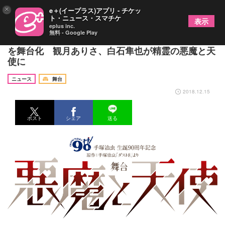
×
e＋(イープラス)アプリ - チケッ
ト・ニュース・スマチケ
表示
eplus inc.
無料 - Google Play
手塚治虫、生誕90周年を記念して漫画「ダスト8」
を舞台化 観月ありさ、白石隼也が精霊の悪魔と天
使に
ニュース
舞台
2018.12.15
ポスト
シェア
送る