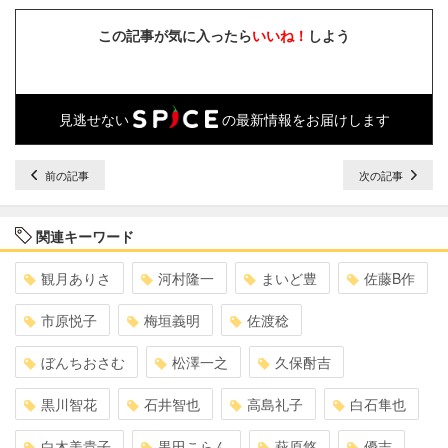
この記事が気に入ったら
いいね！
しよう
見逃せない
の最新情報をお届けします
前の記事
次の記事
関連キーワード
観月ありさ
河村隆一
まいど豊
佐藤B作
市原悦子
梅垣義明
佐渡稔
ぼんちおさむ
松澤一之
久保酎吉
黒川智花
石井智也
高島礼子
白石隼也
白木美貴子
黒田こらん
萩原悠
優志