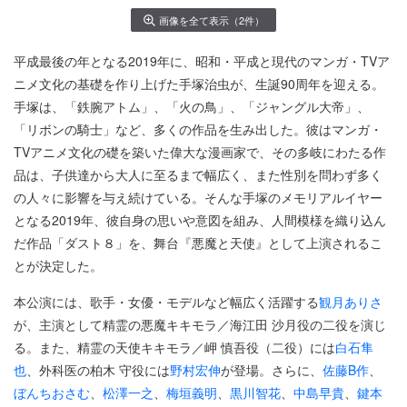
画像を全て表示（2件）
平成最後の年となる2019年に、昭和・平成と現代のマンガ・TVア
ニメ文化の基礎を作り上げた手塚治虫が、生誕90周年を迎える。
手塚は、「鉄腕アトム」、「火の鳥」、「ジャングル大帝」、
「リボンの騎士」など、多くの作品を生み出した。彼はマンガ・
TVアニメ文化の礎を築いた偉大な漫画家で、その多岐にわたる作
品は、子供達から大人に至るまで幅広く、また性別を問わず多く
の人々に影響を与え続けている。そんな手塚のメモリアルイヤー
となる2019年、彼自身の思いや意図を組み、人間模様を織り込ん
だ作品「ダスト８」を、舞台『悪魔と天使』として上演されるこ
とが決定した。
本公演には、歌手・女優・モデルなど幅広く活躍する
観月ありさ
が、主演として精霊の悪魔キキモラ／海江田 沙月役の二役を演じ
る。また、精霊の天使キキモラ／岬 慎吾役（二役）には
白石隼
也
、外科医の柏木 守役には
野村宏伸
が登場。さらに、
佐藤B作
、
ぼんちおさむ
、
松澤一之
、
梅垣義明
、
黒川智花
、
中島早貴
、
鍵本