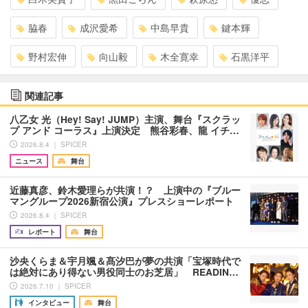
脇春
成沢愛希
中島早貴
鍵本輝
野村宏伸
向山毅
木全寛幸
石黒洋平
関連記事
八乙女 光（Hey! Say! JUMP）主演、舞台『スクラッ
プ アンド コーラス』上演決定 熊谷彩春、龍 イチ…
2026.8.4 ｜ SPICER
ニュース
舞台
近藤真彦、鈴木愛理らが共演！？ 上演中の『ブルー
マングループ2026新宿公演』プレスショーレポート
2026.8.4 ｜ SPICER
レポート
舞台
沙央くらま＆宇月颯＆髙汐巴が夢の共演「宝塚時代で
は絶対にあり得ない男役同士のお芝居」 READIN…
2026.7.10 ｜ SPICER
インタビュー
舞台