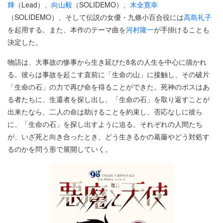
輝
（Lead）、
向山毅
（SOLIDEMO）、
木全寛幸
（SOLIDEMO）、そして伝説の女優・九條小百合役には
高島礼子
を起用する。また、本作のテーマ曲を
河村隆一
が手掛けることも
決定した。
物語は、大事故の惨事から生き延びた8名の人生を中心に描かれ
る。彼らは事故を起こす直前に「生命の山」に接触し、その破片
「生命の石」の力で再び命を得ることができた。死神のボスはあ
る者たちに、生還者を探し出し、「生命の石」を取り返すことが
出来たなら、二人の命は助けることを約束し、否応なしに彼ら
に、「生命の石」を探し出すように迫る。それぞれの人間たち
が、いざ死と向き合ったとき、どう生きるかの葛藤やどう対処す
るのかを問う形で展開していく。