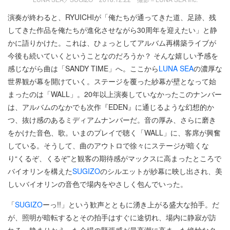
演奏が終わると、RYUICHIが「俺たちが通ってきた道、足跡、残
してきた作品を俺たちが進化させながら30周年を迎えたい」と静
かに語りかけた。これは、ひょっとしてアルバム再構築ライブが
今後も続いていくということなのだろうか？ そんな嬉しい予感を
感じながら曲は「SANDY TIME」へ。ここから
LUNA SEA
の濃厚な
世界観が幕を開けていく。ステージを覆った紗幕が壁となって始
まったのは「WALL」。20年以上演奏していなかったこのナンバー
は、アルバムのなかでも次作『EDEN』に通じるような幻想的か
つ、抜け感のあるミディアムナンバーだ。音の厚み、さらに磨き
をかけた音色、歌。いまのプレイで聴く「WALL」に、客席が興奮
している。そうして、曲のアウトロで徐々にステージが暗くな
り“くるぞ、くるぞ”と観客の期待感がマックスに高まったところで
バイオリンを構えた
SUGIZO
のシルエットが紗幕に映し出され、美
しいバイオリンの音色で場内をやさしく包んでいった。
「
SUGIZO
ーっ!!」という歓声とともに湧き上がる盛大な拍手。だ
が、照明が暗転するとその拍手はすぐに途切れ、場内に静寂が訪