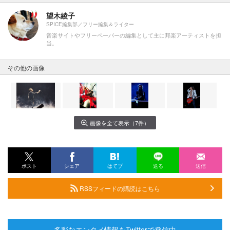
望木綾子
SPICE編集部／フリー編集＆ライター
音楽サイトやフリーペーパーの編集として主に邦楽アーティストを担
当。
その他の画像
画像を全て表示（7件）
ポスト
シェア
はてブ
送る
送信
RSSフィードの購読はこちら
多彩なエンタメ情報をTwitterで発信中