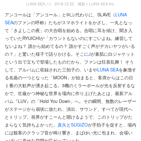
LUNA SEA／J 2018.12.22 撮影＝LUNA SEA Inc.
アンコールは「アンコール」と叫ぶ代わりに、SLAVE（
LUNA
SEA
のファンの呼称）たちがスマホライトをかざし、一丸となっ
て「きよしこの夜」の大合唱を始める。合唱に耳を傾け、聞き入
っていたRYUICHIが「カウントもないのにすごいよね。練習して
ないよね？ 誰から始めてるの？ 誰かすごく声がデカいヤツがいる
の？」と驚いた様子で語りかける。そこに
J
が素肌に白ジャケット
という出で立ちで登場したものだから、ファンは狂喜乱舞！ そう
して、アルバムに収録された三拍子の、いまや
LUNA SEA
を象徴す
る名曲の一つとなった「MOON」が始まると、客席からはこの日
１番の大歓声が湧き起こる。3機のミラーボールが光を反射するな
かで、壮厳かつ神秘な世界を場内に作り上げたあとは、最新アル
バム『LUV』の「Hold You Down」へ。その瞬間、無数のレーザー
がステージから扇状に放たれ、演出、サウンド、すべてが現代へ
とトリップ。視界がすこーんと開けるようで、このトリップがた
まらなく気持ちよかった。
真矢
と
SUGIZO
が手拍子を促すと、場内
には観客のクラップ音が鳴り響き、まばゆい光に包まれ、会場い
っぱいに幸せな空間が広がっていった。