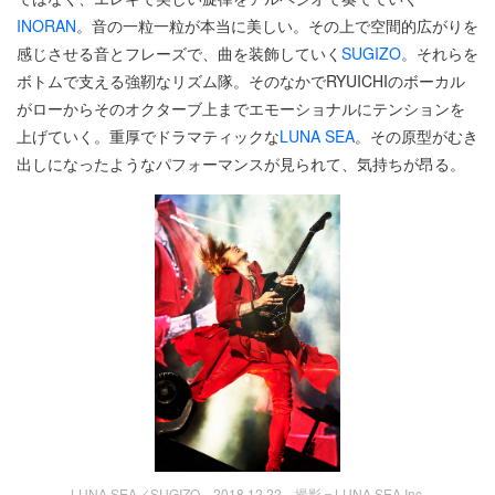
INORAN
。音の一粒一粒が本当に美しい。その上で空間的広がりを
感じさせる音とフレーズで、曲を装飾していく
SUGIZO
。それらを
ボトムで支える強靭なリズム隊。そのなかでRYUICHIのボーカル
がローからそのオクターブ上までエモーショナルにテンションを
上げていく。重厚でドラマティックな
LUNA SEA
。その原型がむき
出しになったようなパフォーマンスが見られて、気持ちが昂る。
LUNA SEA／SUGIZO 2018.12.22 撮影＝LUNA SEA Inc.