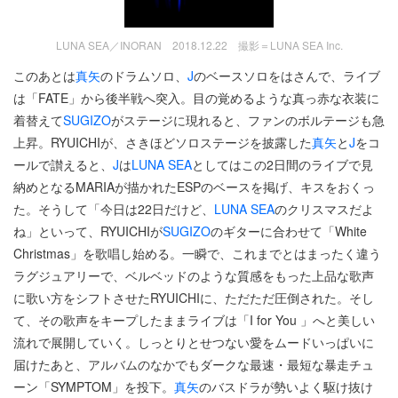
LUNA SEA／INORAN 2018.12.22 撮影＝LUNA SEA Inc.
このあとは
真矢
のドラムソロ、
J
のベースソロをはさんで、ライブ
は「FATE」から後半戦へ突入。目の覚めるような真っ赤な衣装に
着替えて
SUGIZO
がステージに現れると、ファンのボルテージも急
上昇。RYUICHIが、さきほどソロステージを披露した
真矢
と
J
をコ
ールで讃えると、
J
は
LUNA SEA
としてはこの2日間のライブで見
納めとなるMARIAが描かれたESPのベースを掲げ、キスをおくっ
た。そうして「今日は22日だけど、
LUNA SEA
のクリスマスだよ
ね」といって、RYUICHIが
SUGIZO
のギターに合わせて「White
Christmas」を歌唱し始める。一瞬で、これまでとはまったく違う
ラグジュアリーで、ベルベッドのような質感をもった上品な歌声
に歌い方をシフトさせたRYUICHIに、ただただ圧倒された。そし
て、その歌声をキープしたままライブは「I for You 」へと美しい
流れで展開していく。しっとりとせつない愛をムードいっぱいに
届けたあと、アルバムのなかでもダークな最速・最短な暴走チュ
ーン「SYMPTOM」を投下。
真矢
のバスドラが勢いよく駆け抜け