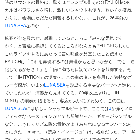
時のサウンドの骨格は、驚くほどシンプル!! その分RYUICHのボー
カルはパワフルさを増し、激しいシャウトも使う。歌い方の変貌
ぶりに、会場はただただ興奮するしかない。これが、26年前の
LUNA SEA
なのか――。
観客が心を震わせ、感動しているところに「みんな元気です
か？」と普通に挨拶してくるところがなんともRYUICHIらしい。
このライブをやるにあたって昔の映像を見直したこと伝えた
RYUICHは「これを再現するのは無理かもと思いながら、でも、進
化してるからさ！」と自信に満ちた口調でバンドを鼓舞する。そ
して「IMITATION」の演奏へ。この曲のタメを多用した独特なグ
ルーヴ感が、いまの
LUNA SEA
を形成する重要なパーツへと進化し
ていったのが、演奏から見えてくる。20年以上ぶりに「IN
MIND」の演奏が始まると、客席が大いにざわめく。この曲は
LUNA SEA
には珍しいシャッフルビートで、ここでは
J
が弾くメロ
ディックなベースラインがとても新鮮だった。ギターがシンプル
な分、こうしてリズム隊の骨格がよりあらわになるナンバーのあ
とにきた「Image」（読み：イマージュ）は、格別だった。アコギ
ではなく、エレキで美しい旋律をアルペジオで奏でていく