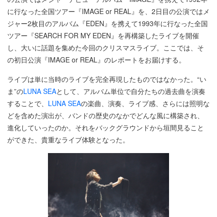
に行なった全国ツアー『IMAGE or REAL』を、2日目の公演ではメ
ジャー2枚目のアルバム『EDEN』を携えて1993年に行なった全国
ツアー『SEARCH FOR MY EDEN』を再構築したライブを開催
し、大いに話題を集めた今回のクリスマスライブ。ここでは、そ
の初日公演『IMAGE or REAL』のレポートをお届けする。
ライブは単に当時のライブを完全再現したものではなかった。“い
ま”の
LUNA SEA
として、アルバム単位で自分たちの過去曲を演奏
することで、
LUNA SEA
の楽曲、演奏、ライブ感、さらには照明な
どを含めた演出が、バンドの歴史のなかでどんな風に構築され、
進化していったのか。それをバックグラウンドから垣間見ること
ができた、貴重なライブ体験となった。