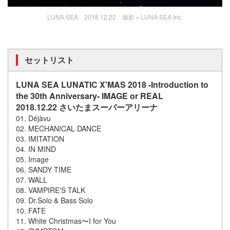
LUNA SEA 2018.12.22 撮影＝LUNA SEA Inc.
セットリスト
LUNA SEA LUNATIC X'MAS 2018 -Introduction to
the 30th Anniversary- IMAGE or REAL
2018.12.22 さいたまスーパーアリーナ
01. Déjàvu
02. MECHANICAL DANCE
03. IMITATION
04. IN MIND
05. Image
06. SANDY TIME
07. WALL
08. VAMPIRE'S TALK
09. Dr.Solo & Bass Solo
10. FATE
11. White Christmas〜I for You