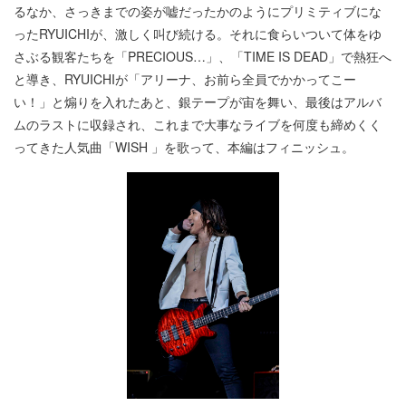
るなか、さっきまでの姿が嘘だったかのようにプリミティブにな
ったRYUICHIが、激しく叫び続ける。それに食らいついて体をゆ
さぶる観客たちを「PRECIOUS…」、「TIME IS DEAD」で熱狂へ
と導き、RYUICHIが「アリーナ、お前ら全員でかかってこー
い！」と煽りを入れたあと、銀テープが宙を舞い、最後はアルバ
ムのラストに収録され、これまで大事なライブを何度も締めくく
ってきた人気曲「WISH 」を歌って、本編はフィニッシュ。