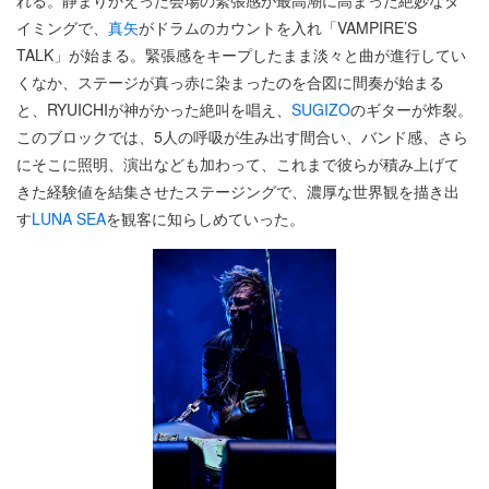
れる。静まりかえった会場の緊張感が最高潮に高まった絶妙なタ
イミングで、
真矢
がドラムのカウントを入れ「VAMPIRE’S
TALK」が始まる。緊張感をキープしたまま淡々と曲が進行してい
くなか、ステージが真っ赤に染まったのを合図に間奏が始まる
と、RYUICHIが神がかった絶叫を唱え、
SUGIZO
のギターが炸裂。
このブロックでは、5人の呼吸が生み出す間合い、バンド感、さら
にそこに照明、演出なども加わって、これまで彼らが積み上げて
きた経験値を結集させたステージングで、濃厚な世界観を描き出
す
LUNA SEA
を観客に知らしめていった。