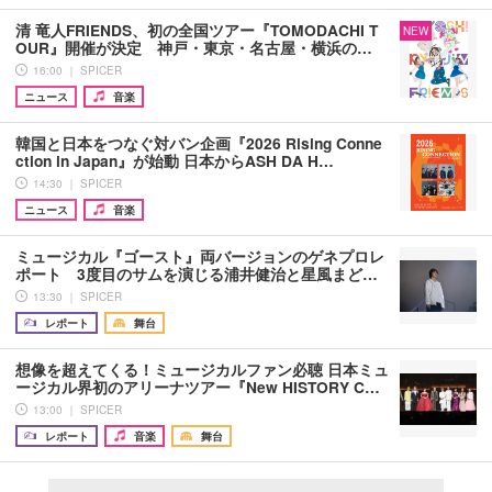
清 竜人FRIENDS、初の全国ツアー『TOMODACHI T
NEW
OUR』開催が決定 神戸・東京・名古屋・横浜の…
16:00 ｜ SPICER
ニュース
音楽
韓国と日本をつなぐ対バン企画『2026 Rising Conne
ction in Japan』が始動 日本からASH DA H…
14:30 ｜ SPICER
ニュース
音楽
ミュージカル『ゴースト』両バージョンのゲネプロレ
ポート 3度目のサムを演じる浦井健治と星風まど…
13:30 ｜ SPICER
レポート
舞台
想像を超えてくる！ミュージカルファン必聴 日本ミュ
ージカル界初のアリーナツアー『New HISTORY C…
13:00 ｜ SPICER
レポート
音楽
舞台