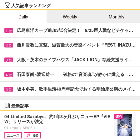
人気記事ランキング
Daily
Weekly
Monthly
広島東洋カープ追加3試合決定！ 9/25巨人戦などチケッ…
1
位
西川貴教に直撃、滋賀最大の音楽イベント『FEST. INAZU…
2
位
大阪・茨木のライブハウス「JACK LION」存続支援ライ…
3
位
石田泰尚×渡辺雄一――破格の“音楽魂”が静かに燃える …
4
位
坂本冬美、歌手生活40周年記念でおくる明治座公演のメイ…
5
位
最新記事
04 Limited Sazabys、約1年8ヶ月ぶりニューEP『VIE
NEW
W』リリースが決定
17:00 ｜ SPICER
ニュース
音楽