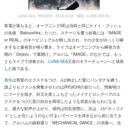
LUNA SEA／RYUICHI 2018.12.22 撮影＝LUNA SEA Inc.
客電が落ちると、オープニングSEは当時と同じケイト・ブッシュ
の名曲「Babooshka」だった。ステージを覆う紗幕には『IMAGE
or REAL』のキービジュアルが映し出され、その少女がゆっくり瞬
きすると爆発音が鳴り響き、ライブはオープニングから瞬発力全
開の「De
j
avu」で幕開け。アルバム『IMAGE』のなかでは、もっ
ともライブで演奏され、
LUNA SEA
王道のキラーチューンへと成長
した曲である。
真矢
は青髪のエクステをつけ、
J
は伸ばした髪にバンダナを纏う。
誰よりもファンを興奮させたのはRYUICHIの姿だった。間奏明け
にフードを脱ぎ、目元を黒くふちどったメイクとロングヘアのエ
クステをつけた昔の自分を再現したような容姿があらわになる
と、盛大な歓声が上がり、場内は狂乱状態に。次は、
J
が“カッコイ
イ”としか言いようのない佇まいでベースを弾きながら前に出てき
て、アルバムの曲順通り「MECHANICAL DANCE」の演奏へ。当