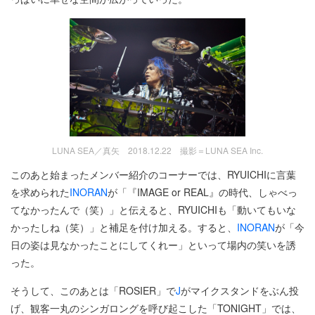
LUNA SEA／真矢 2018.12.22 撮影＝LUNA SEA Inc.
このあと始まったメンバー紹介のコーナーでは、RYUICHIに言葉
を求められた
INORAN
が「『IMAGE or REAL』の時代、しゃべっ
てなかったんで（笑）」と伝えると、RYUICHIも「動いてもいな
かったしね（笑）」と補足を付け加える。すると、
INORAN
が「今
日の姿は見なかったことにしてくれー」といって場内の笑いを誘
った。
そうして、このあとは「ROSIER」で
J
がマイクスタンドをぶん投
げ、観客一丸のシンガロングを呼び起こした「TONIGHT」では、