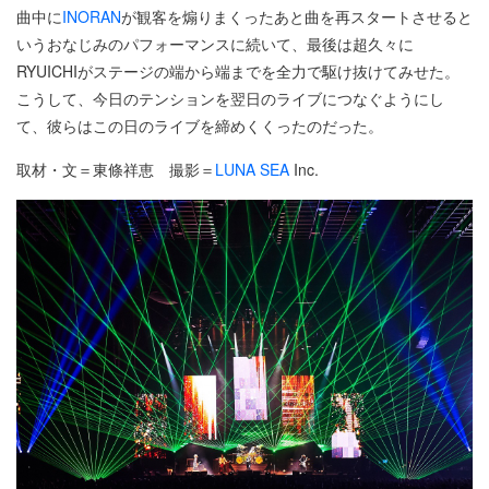
曲中に
INORAN
が観客を煽りまくったあと曲を再スタートさせると
いうおなじみのパフォーマンスに続いて、最後は超久々に
RYUICHIがステージの端から端までを全力で駆け抜けてみせた。
こうして、今日のテンションを翌日のライブにつなぐようにし
て、彼らはこの日のライブを締めくくったのだった。
取材・文＝東條祥恵 撮影＝
LUNA SEA
Inc.