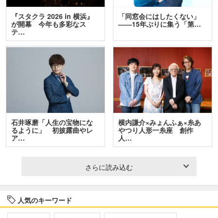
『スタクラ 2026 in 横浜』
「同窓会にはしたくない」
が開幕 今年も多彩なス
――15年ぶりに集う「第…
テ…
石井琢磨「人生の宝物にな
横内謙介×みょんふぁ×糸あ
るように」 初披露曲やレ
やつり人形一糸座 創作
ア…
人…
さらに読み込む
人気のキーワード