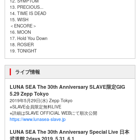
12. SYMPTOM
13. PRECIOUS...
14. TIME IS DEAD
15. WISH
＜ENCORE＞
16. MOON
17. Hold You Down
18. ROSIER
19. TONIGHT
ライブ情報
LUNA SEA The 30th Anniversary SLAVE限定GIG
5.29 Zepp Tokyo
2019年5月29日(水) Zepp Tokyo
※SLAVE会員限定無料LIVE
※詳細はSLAVE OFFICIAL WEBにて順次公開
https://www.lunasea-slave.jp
LUNA SEA The 30th Anniversary Special Live 日本
武道館 2days 2019. 5.31, 6.1