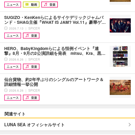
ニュース
動画
音楽
SUGIZO・KenKenらによるサイケデリックジャムバ
ンド・SHAG主催『WHAT IS JAM? Vol.11』豪華ゲ…
2026.7.13 ｜ SPICER
ニュース
音楽
HERO、BabyKingdomらによる恒例イベント『連
撃』8月・9月の2公演詳細を発表 mitsu、Kra、黒…
2026.6.26 ｜ SPICER
ニュース
音楽
仙台貨物、約2年半ぶりのシングルのアートワーク＆
詳細情報一挙公開
2026.6.26 ｜ SPICER
ニュース
音楽
関連サイト
LUNA SEA オフィシャルサイト