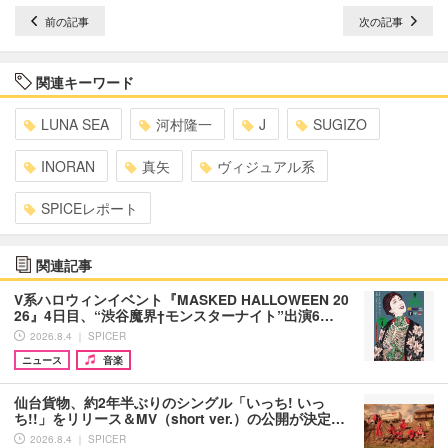
前の記事
次の記事
関連キーワード
LUNA SEA
河村隆一
J
SUGIZO
INORAN
真矢
ヴィジュアル系
SPICEレポート
関連記事
V系ハロウィンイベント『MASKED HALLOWEEN 20
26』4日目、“渋谷魔界†モンスターナイト”出演6…
2026.8.4 ｜ SPICER
ニュース
音楽
仙台貨物、約2年半ぶりのシングル「いっち! いっ
ち!!」をリリース＆MV（short ver.）の公開が決定…
2026.8.4 ｜ SPICER