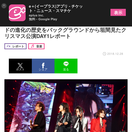
×
e＋(イープラス)アプリ - チケッ
ト・ニュース・スマチケ
表示
eplus inc.
無料 - Google Play
LUNA SEA 単なる再現ライブではなかった、バン
ドの進化の歴史をバックグラウンドから垣間見たク
リスマス公演DAY1レポート
レポート
音楽
2018.12.28
ポスト
シェア
送る