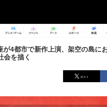
座が4都市で新作上演、架空の島に
社会を描く
ポスト