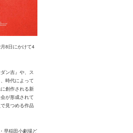
2月8日にかけて4
険ダン吉』や、ス
』、時代によって
元に創作される新
社会が形成されて
点で見つめる作品
京・早稲田小劇場ど