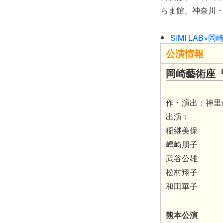
らま館、神奈川・
SIMI LA
公演情報
岡崎藝術座『
作・演出：神里
出演：
稲継美保
嶋崎朋子
武谷公雄
松村翔子
和田華子
熊本公演