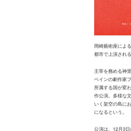
岡崎藝術座による
都市で上演され
主宰を務める神
ペインの劇作家
所属する国が変
作公演。多様な
いく架空の島に
になるという。
公演は、12月3