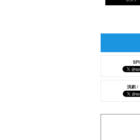
S
演劇 /