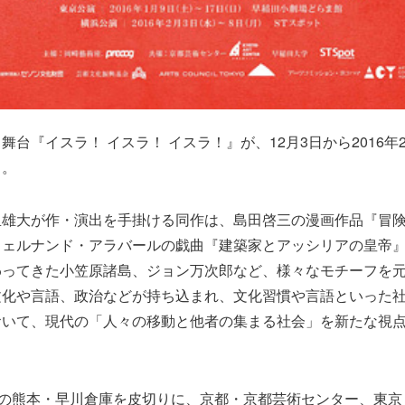
舞台『イスラ！ イスラ！ イスラ！』が、12月3日から2016年
る。
里雄大が作・演出を手掛ける同作は、島田啓三の漫画作品『冒
フェルナンド・アラバールの戯曲『建築家とアッシリアの皇帝
わってきた小笠原諸島、ジョン万次郎など、様々なモチーフを
文化や言語、政治などが持ち込まれ、文化習慣や言語といった
おいて、現代の「人々の移動と他者の集まる社会」を新たな視
日の熊本・早川倉庫を皮切りに、京都・京都芸術センター、東