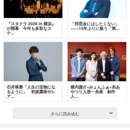
『スタクラ 2026 in 横浜』
「同窓会にはしたくない」
が開幕 今年も多彩なス
――15年ぶりに集う「第…
テ…
石井琢磨「人生の宝物にな
横内謙介×みょんふぁ×糸あ
るように」 初披露曲やレ
やつり人形一糸座 創作
ア…
人…
さらに読み込む