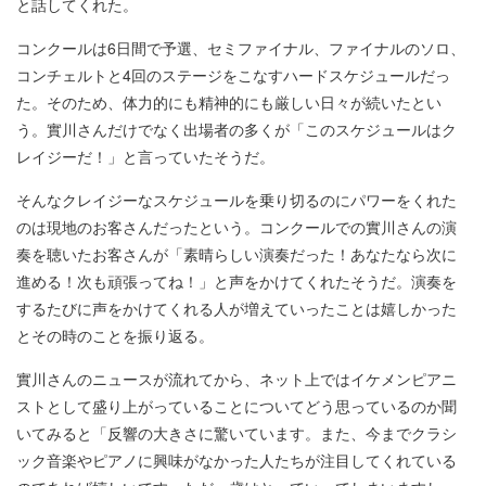
と話してくれた。
コンクールは6日間で予選、セミファイナル、ファイナルのソロ、
コンチェルトと4回のステージをこなすハードスケジュールだっ
た。そのため、体力的にも精神的にも厳しい日々が続いたとい
う。實川さんだけでなく出場者の多くが「このスケジュールはク
レイジーだ！」と言っていたそうだ。
そんなクレイジーなスケジュールを乗り切るのにパワーをくれた
のは現地のお客さんだったという。コンクールでの實川さんの演
奏を聴いたお客さんが「素晴らしい演奏だった！あなたなら次に
進める！次も頑張ってね！」と声をかけてくれたそうだ。演奏を
するたびに声をかけてくれる人が増えていったことは嬉しかった
とその時のことを振り返る。
實川さんのニュースが流れてから、ネット上ではイケメンピアニ
ストとして盛り上がっていることについてどう思っているのか聞
いてみると「反響の大きさに驚いています。また、今までクラシ
ック音楽やピアノに興味がなかった人たちが注目してくれている