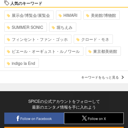
人気のキーワード
展示会/博覧会/展覧会
HIMARI
美術館/博物館
SUMMER SONIC
堀ちえみ
フィンセント・ファン・ゴッホ
クロード・モネ
ピエール・オーギュスト・ルノワール
東京都美術館
indigo la End
キーワードをもっと見る
SPICEの公式アカウントをフォローして
最新のエンタメ情報を手に入れよう
Follow on Facebook
Follow on X