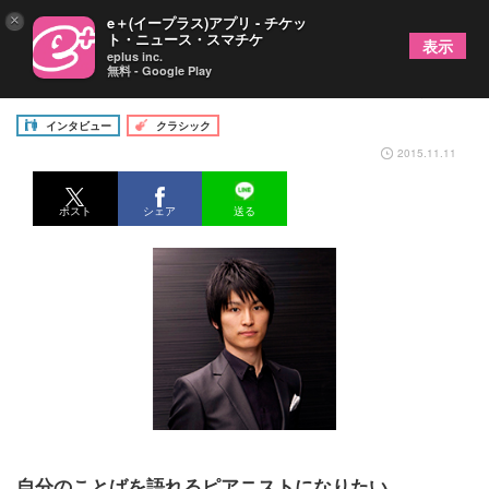
×
e＋(イープラス)アプリ - チケッ
ト・ニュース・スマチケ
表示
eplus inc.
無料 - Google Play
ロン＝ティボー国際で入賞の實川風さんに聞く
インタビュー
クラシック
2015.11.11
ポスト
シェア
送る
自分のことばを語れるピアニストになりたい