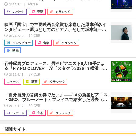
2026.8.1 ｜ SPICER
レポート
音楽
クラシック
映画『国宝』で主要映画音楽賞を席巻した原摩利彦イ
ンタビュー〜原点としてのピアノ、そして坂本龍一…
2026.7.17 ｜ SPICER
インタビュー
音楽
クラシック
映画
石井琢磨プロデュース、男性ピアニスト8人16手によ
る『PIANO CLOVER』が『スタクラ2026 in 横浜』…
2026.4.18 ｜ SPICER
ニュース
動画
クラシック
「自分自身の音楽を奏でたい」――LAの新星ピアニス
トGKO、ブルーノート・プレイスで結実した過去（…
2026.4.17 ｜ SPICER
レポート
音楽
クラシック
関連サイト