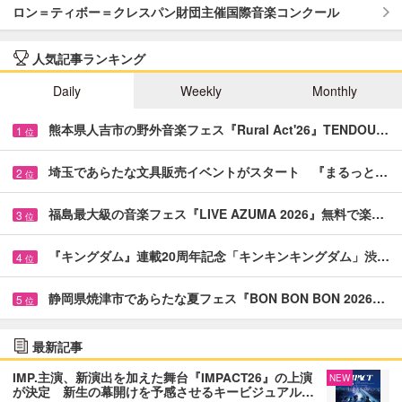
ロン＝ティボー＝クレスパン財団主催国際音楽コンクール
人気記事ランキング
Daily
Weekly
Monthly
熊本県人吉市の野外音楽フェス『Rural Act'26』TENDOU…
1
位
埼玉であらたな文具販売イベントがスタート 『まるっと…
2
位
福島最大級の音楽フェス『LIVE AZUMA 2026』無料で楽…
3
位
『キングダム』連載20周年記念「キンキンキングダム」渋…
4
位
静岡県焼津市であらたな夏フェス『BON BON BON 2026…
5
位
最新記事
IMP.主演、新演出を加えた舞台『IMPACT26』の上演
NEW
が決定 新生の幕開けを予感させるキービジュアル…