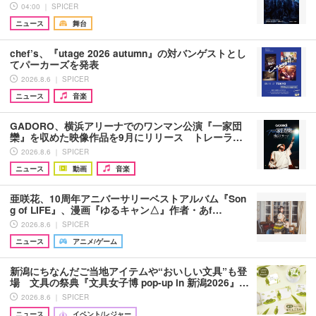
04:00 ｜ SPICER
ニュース
舞台
chef’s、『utage 2026 autumn』の対バンゲストとし
てパーカーズを発表
2026.8.6 ｜ SPICER
ニュース
音楽
GADORO、横浜アリーナでのワンマン公演『一家団
欒』を収めた映像作品を9月にリリース トレーラ…
2026.8.6 ｜ SPICER
ニュース
動画
音楽
亜咲花、10周年アニバーサリーベストアルバム『Son
g of LIFE』、漫画『ゆるキャン△』作者・あf…
2026.8.6 ｜ SPICER
ニュース
アニメ/ゲーム
新潟にちなんだご当地アイテムや“おいしい文具”も登
場 文具の祭典『文具女子博 pop-up in 新潟2026』…
2026.8.6 ｜ SPICER
ニュース
イベント/レジャー