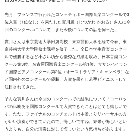
先月、フランスで行われたロン＝ティボー国際音楽コンクールで3
位入賞（1位なし）を果たした實川風（じつかわ かおる）さんに今
回のコンクールについて、また今後についての話を伺った。
實川さんは東京芸術大学附属高校、東京芸術大学を経て今春、東
京芸術大学大学院修士課程を修了した。全日本学生音楽コンクー
ルで優勝するなど小さい頃から優秀な成績を収め、日本音楽コン
クール第3位、名古屋国際音楽コンクール第1位、サザンハイラン
ド国際ピアノコンクール第2位（オーストラリア・キャンベラ）な
ど国内外のコンクールで優勝、入賞を果たし若手ピアニストして
注目されてきた。
そんな實川さんは今回のコンクールでの結果について「ヨーロッ
パの伝統ある国際コンクールで入賞できたことはとても嬉しいで
す。ただ、ファイナルのコンチェルトは本番よりリハーサルの方
がいい演奏ができていたので、悔しいですね。結果が悔しいとい
うよりも、自分の演奏に対して悔しいという気持ちがあります」