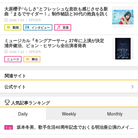
大原櫻子“らしさ”とフレッシュな息吹も感じさせる新
曲「まるでサイダー！」制作秘話と30代の抱負を訊く
2026.7.24 ｜ SPICER
動画
インタビュー
音楽
ミュージカル『キングアーサー』27年に上演が決定
浦井健治、ビョン・ヒサンら全出演者発表
2026.7.22 ｜ SPICER
ニュース
舞台
関連サイト
公式サイト
人気記事ランキング
Daily
Weekly
Monthly
坂本冬美、歌手生活40周年記念でおくる明治座公演のメイ…
1
位