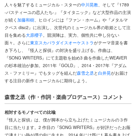
人々を魅了するミュージカル・スターの
中川晃教
、そして『1789
-バスティーユの恋人たち-』『タイタニック』など大型作品の主演
が続く
加藤和樹
、ヒロインには『ファン・ホーム』や『メタルマ
クベス disc2』に出演し、次世代のミュージカル界の歌姫として注
目を集める
大原櫻子
。競演陣は、実力、個性共に申し分ない
面々。さらに
東京スカパラダイスオーケストラ
がテーマ音楽を書
き下ろし、『怪人と探偵』の対決を盛り上げる。作曲は、
『SONG WRITERS』にて主題歌を始め3 曲を作曲したWEAVER
の杉本雄治が参加。2011年『GOLD』、2014・2017年『アダム
ス・ファミリー』でもタッグを組んだ
森雪之丞
と
白井晃
がお届け
する注目の新作ミュージカルに期待しよう。
森雪之丞（作・作詞・楽曲プロデュース）コメント
相対するモノすべての比喩
『怪人と探偵』は、僕が脚本から立ち上げたミュージカルの３作
目に当たります。2 作目の『SONG WRITERS』が好評だったお蔭
で凄まじい熱が僕の中に生まれ、2014 年には既に1 幕を書き上げ