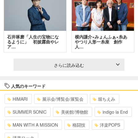
石井琢磨「人生の宝物にな
横内謙介×みょんふぁ×糸あ
るように」 初披露曲やレ
やつり人形一糸座 創作
ア…
人…
さらに読み込む
人気のキーワード
HIMARI
展示会/博覧会/展覧会
堀ちえみ
SUMMER SONIC
美術館/博物館
indigo la End
MAN WITH A MISSION
格闘技
洋楽POPS
洋楽ロック