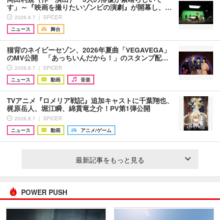
す」～『映画を撮りたいゾンビの演劇』が開幕し、…
2026.8.7 ｜ SPICER
ニュース
舞台
猫背のネイビーセゾン、2026年夏曲「VEGAVEGA」
のMV公開 「あっちいんだから！」のスタンプ配…
2026.8.7 ｜ SPICER
ニュース
動画
音楽
TVアニメ『ロメリア戦記』追加キャストに千葉翔也、
梶原岳人、堀江瞬、綿貫竜之介！PV第1弾公開
2026.8.7 ｜ SPICER
ニュース
動画
アニメ/ゲーム
最新記事をもっと見る
POWER PUSH