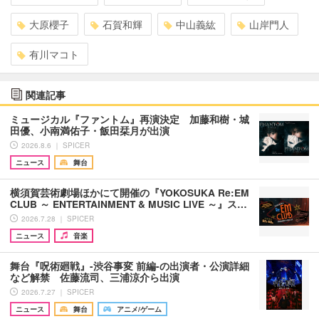
大原櫻子
石賀和輝
中山義紘
山岸門人
有川マコト
関連記事
ミュージカル『ファントム』再演決定 加藤和樹・城
田優、小南満佑子・飯田栞月が出演
2026.8.6 ｜ SPICER
ニュース
舞台
横須賀芸術劇場ほかにて開催の『YOKOSUKA Re:EM
CLUB ～ ENTERTAINMENT & MUSIC LIVE ～』ス…
2026.7.28 ｜ SPICER
ニュース
音楽
舞台『呪術廻戦』-渋谷事変 前編-の出演者・公演詳細
など解禁 佐藤流司、三浦涼介ら出演
2026.7.27 ｜ SPICER
ニュース
舞台
アニメ/ゲーム