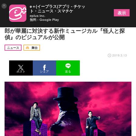
×
e＋(イープラス)アプリ - チケッ
ト・ニュース・スマチケ
表示
eplus inc.
無料 - Google Play
中川晃教、加藤和樹出演 怪人二十面相と明智小五
郎が華麗に対決する新作ミュージカル『怪人と探
偵』のビジュアルが公開
ニュース
舞台
2019.3.13
ポスト
シェア
送る