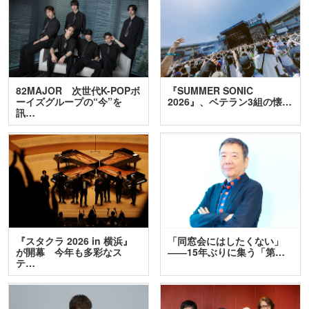
82MAJOR 次世代K-POPボ
『SUMMER SONIC
ーイズグループの“今”を
2026』、ベテラン3組の懐…
訊…
『スタクラ 2026 in 横浜』
「同窓会にはしたくない」
が開幕 今年も多彩なス
――15年ぶりに集う「第…
テ…