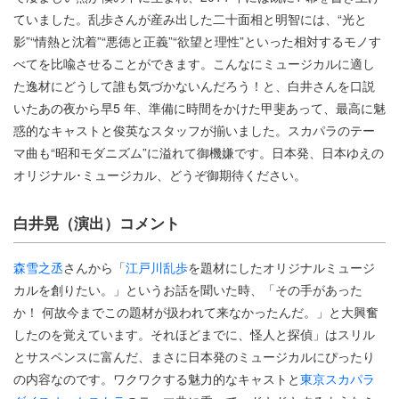
ていました。乱歩さんが産み出した二十面相と明智には、“光と
影”“情熱と沈着”“悪徳と正義”“欲望と理性”といった相対するモノす
べてを比喩させることができます。こんなにミュージカルに適し
た逸材にどうして誰も気づかないんだろう！と、白井さんを口説
いたあの夜から早5 年、準備に時間をかけた甲斐あって、最高に魅
惑的なキャストと俊英なスタッフが揃いました。スカパラのテー
マ曲も“昭和モダニズム”に溢れて御機嫌です。日本発、日本ゆえの
オリジナル･ミュージカル、どうぞ御期待ください。
白井晃（演出）コメント
森雪之丞
さんから「
江戸川乱歩
を題材にしたオリジナルミュージ
カルを創りたい。」というお話を聞いた時、「その手があった
か！ 何故今までこの題材が扱われて来なかったんだ。」と大興奮
したのを覚えています。それほどまでに、怪人と探偵」はスリル
とサスペンスに富んだ、まさに日本発のミュージカルにぴったり
の内容なのです。ワクワクする魅力的なキャストと
東京スカパラ