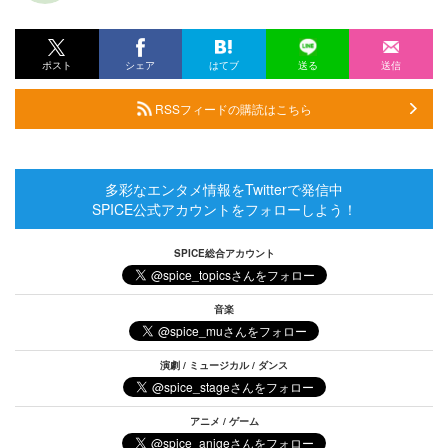
ポスト
シェア
はてブ
送る
送信
RSSフィードの購読はこちら
多彩なエンタメ情報をTwitterで発信中
SPICE公式アカウントをフォローしよう！
SPICE総合アカウント
音楽
演劇 / ミュージカル / ダンス
アニメ / ゲーム