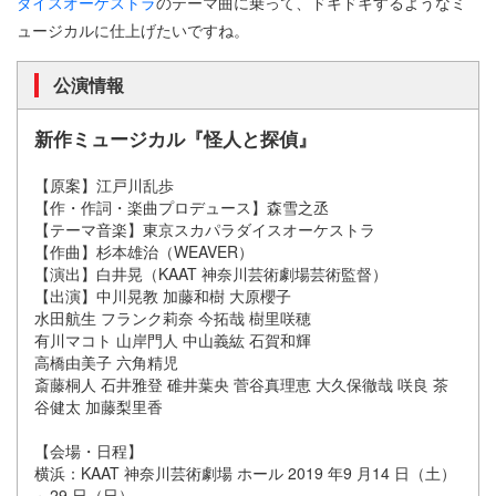
ダイスオーケストラ
のテーマ曲に乗って、ドキドキするようなミ
ュージカルに仕上げたいですね。
公演情報
新作ミュージカル『怪人と探偵』
【原案】江戸川乱歩
【作・作詞・楽曲プロデュース】森雪之丞
【テーマ音楽】東京スカパラダイスオーケストラ
【作曲】杉本雄治（WEAVER）
【演出】白井晃（KAAT 神奈川芸術劇場芸術監督）
【出演】中川晃教 加藤和樹 大原櫻子
水田航生 フランク莉奈 今拓哉 樹里咲穂
有川マコト 山岸門人 中山義紘 石賀和輝
高橋由美子 六角精児
斎藤桐人 石井雅登 碓井葉央 菅谷真理恵 大久保徹哉 咲良 茶
谷健太 加藤梨里香
【会場・日程】
横浜：KAAT 神奈川芸術劇場 ホール 2019 年9 月14 日（土）
～29 日（日）