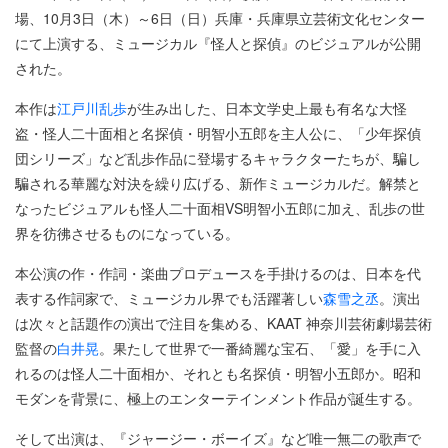
場、10月3日（木）～6日（日）兵庫・兵庫県立芸術文化センター
にて上演する、ミュージカル『怪人と探偵』のビジュアルが公開
された。
本作は
江戸川乱歩
が生み出した、日本文学史上最も有名な大怪
盗・怪人二十面相と名探偵・明智小五郎を主人公に、「少年探偵
団シリーズ」など乱歩作品に登場するキャラクターたちが、騙し
騙される華麗な対決を繰り広げる、新作ミュージカルだ。解禁と
なったビジュアルも怪人二十面相VS明智小五郎に加え、乱歩の世
界を彷彿させるものになっている。
本公演の作・作詞・楽曲プロデュースを手掛けるのは、日本を代
表する作詞家で、ミュージカル界でも活躍著しい
森雪之丞
。演出
は次々と話題作の演出で注目を集める、KAAT 神奈川芸術劇場芸術
監督の
白井晃
。果たして世界で一番綺麗な宝石、「愛」を手に入
れるのは怪人二十面相か、それとも名探偵・明智小五郎か。昭和
モダンを背景に、極上のエンターテインメント作品が誕生する。
そして出演は、『ジャージー・ボーイズ』など唯一無二の歌声で