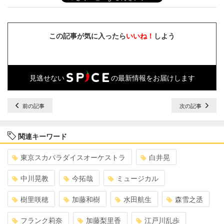
この記事が気に入ったら
いいね！
しよう
見逃せない
の最新情報をお届けします
前の記事
次の記事
関連キーワード
東京スカパラダイスオーケストラ
白井晃
中川晃教
今拓哉
ミュージカル
樹里咲穂
加藤和樹
水田航生
森雪之丞
フランク莉奈
加藤梨里香
江戸川乱歩