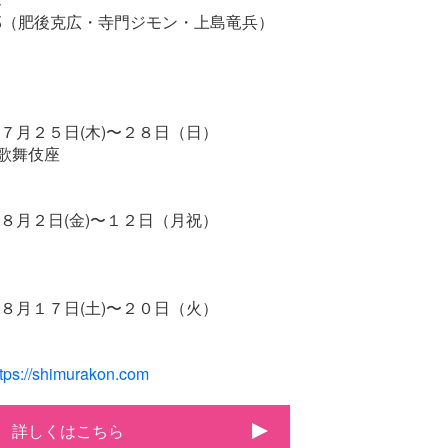
部（肥後克広・寺門ジモン・上島竜兵）
年７月２５日(木)〜２８日（日）
歌舞伎座
年８月２日(金)〜１２日（月祝）
＞
年８月１７日(土)〜２０日（火）
ttps://shimurakon.com
詳しくはこちら