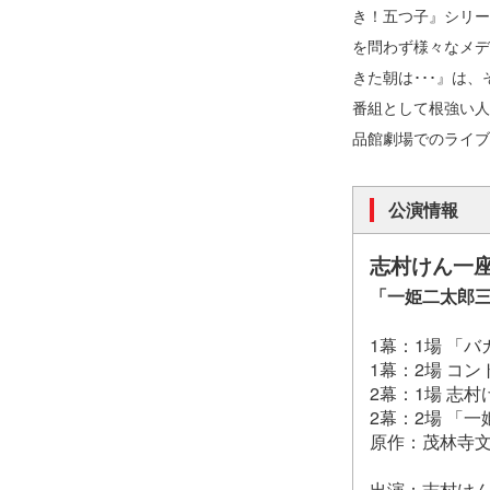
き！五つ子』シリー
を問わず様々なメデ
きた朝は･･･』は
番組として根強い人
品館劇場でのライブ
公演情報
志村けん一座
「一姫二太郎
1幕：1場 「
1幕：2場 コ
2幕：1場 志
2幕：2場 「
原作：茂林寺文
出演：志村け