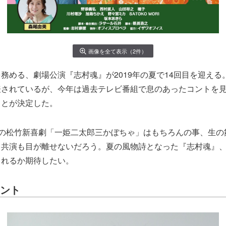
画像を全て表示（2件）
務める、劇場公演『志村魂』が2019年の夏で14回目を迎える
表されているが、今年は過去テレビ番組で息のあったコントを
ことが決定した。
”の松竹新喜劇「一姫二太郎三かぼちゃ」はもちろんの事、生の
ト共演も目が離せないだろう。夏の風物詩となった『志村魂』
くれるか期待したい。
メント