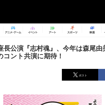
座長公演『志村魂』、今年は森尾由
のコント共演に期待！
ポスト