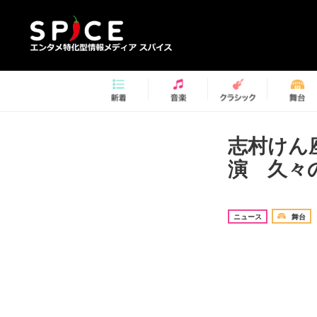
志村けん
演 久々
ニュース
舞台