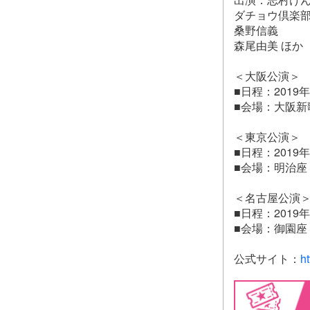
ダチョウ倶楽
桑野信義
森尾由美 ほか
＜大阪公演＞
■日程：2019
■会場：大阪新
＜東京公演＞
■日程：2019
■会場：明治座
＜名古屋公演
■日程：2019
■会場：御園座
公式サイト：
h