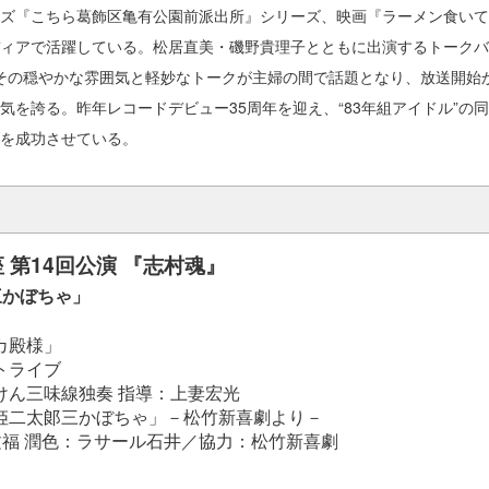
ズ『こちら葛飾区亀有公園前派出所』シリーズ、映画『ラーメン食いて
ィアで活躍している。松居直美・磯野貴理子とともに出演するトークバ
、その穏やかな雰囲気と軽妙なトークが主婦の間で話題となり、放送開始
気を誇る。昨年レコードデビュー35周年を迎え、“83年組アイドル”の
を成功させている。
 第14回公演 『志村魂』
三かぼちゃ」
バカ殿様」
ントライブ
村けん三味線独奏 指導：上妻宏光
一姫二太郞三かぼちゃ」－松竹新喜劇より－
福 潤色：ラサール石井／協力：松竹新喜劇
ん