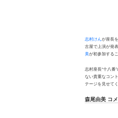
志村けん
が座長を
古屋で上演が発
美
が初参加する
志村座長“十八番
ない貴重なコン
テージを見せて
森尾由美 コ