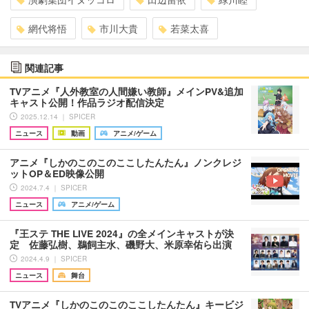
網代将悟
市川大貴
若菜太喜
関連記事
TVアニメ『人外教室の人間嫌い教師』メインPV&追加
キャスト公開！作品ラジオ配信決定
2025.12.14 ｜ SPICER
ニュース
動画
アニメ/ゲーム
アニメ『しかのこのこのここしたんたん』ノンクレジ
ットOP＆ED映像公開
2024.7.4 ｜ SPICER
ニュース
アニメ/ゲーム
『王ステ THE LIVE 2024』の全メインキャストが決
定 佐藤弘樹、鵜飼主水、磯野大、米原幸佑ら出演
2024.4.9 ｜ SPICER
ニュース
舞台
TVアニメ『しかのこのこのここしたんたん』キービジ