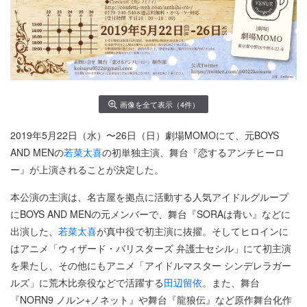
画像を全て表示（4件）
2019年5月22日（水）〜26日（日）劇場MOMOにて、元BOYS
AND MENの
若菜太喜
の初単独主演、舞台『恋するアンチヒーロ
ー』が上演されることが決定した。
本公演の主演は、名古屋を拠点に活動する人気アイドルグループ
にBOYS AND MENの元メンバーで、舞台『SORAは青い』などに
出演した、
若菜太喜
が真中役で初主演に抜擢。そしてヒロインに
はアニメ「ウィザード・バリスターズ 弁護士セシル」にて初主演
を果たし、その他にもアニメ「アイドルマスター シンデレラガー
ルズ」に荒木比奈役などで活躍する
田辺留依
。また、舞台
『NORN9 ノルン+ノネット』や舞台『龍狼伝』など原作舞台化作