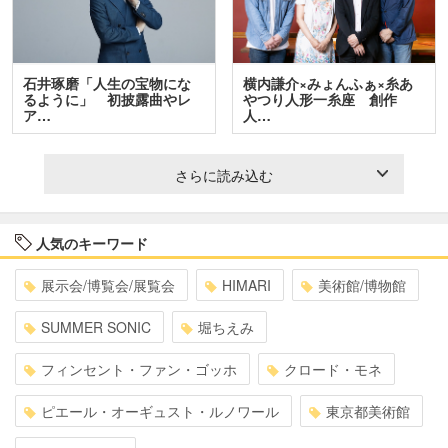
石井琢磨「人生の宝物にな
横内謙介×みょんふぁ×糸あ
るように」 初披露曲やレ
やつり人形一糸座 創作
ア…
人…
さらに読み込む
人気のキーワード
展示会/博覧会/展覧会
HIMARI
美術館/博物館
SUMMER SONIC
堀ちえみ
フィンセント・ファン・ゴッホ
クロード・モネ
ピエール・オーギュスト・ルノワール
東京都美術館