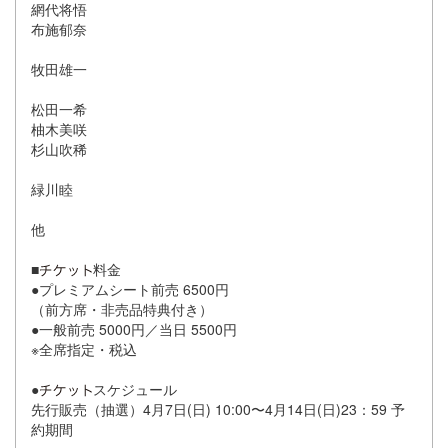
網代将悟
布施郁奈
牧田雄一
松田一希
柚木美咲
杉山吹稀
緑川睦
他
■
料金
●プレミアムシート前売 6500円
（前方席・非売品特典付き）
●一般前売 5000円／当日 5500円
※全席指定・税込
●
スケジュール
先行販売（抽選）4月7日(日) 10:00〜4月14日(日)23：59 予
約期間