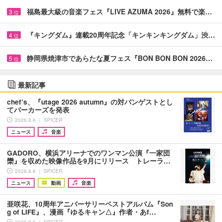
福島最大級の音楽フェス『LIVE AZUMA 2026』無料で楽…
3
位
『キングダム』連載20周年記念「キンキンキングダム」渋…
4
位
静岡県焼津市であらたな夏フェス『BON BON BON 2026…
5
位
最新記事
chef’s、『utage 2026 autumn』の対バンゲストとし
てパーカーズを発表
2026.8.6 ｜ SPICER
ニュース
音楽
GADORO、横浜アリーナでのワンマン公演『一家団
欒』を収めた映像作品を9月にリリース トレーラ…
2026.8.6 ｜ SPICER
ニュース
動画
音楽
亜咲花、10周年アニバーサリーベストアルバム『Son
g of LIFE』、漫画『ゆるキャン△』作者・あf…
2026.8.6 ｜ SPICER