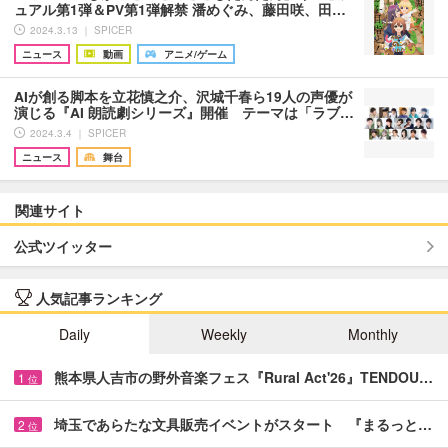
ュアル第1弾＆PV第1弾解禁 潘めぐみ、藤田咲、田…
2024.3.13 ｜ SPICER
ニュース
動画
アニメ/ゲーム
AIが創る脚本を立花慎之介、沢城千春ら19人の声優が
演じる『AI 朗読劇シリーズ』開催 テーマは「ラブ…
2024.3.4 ｜ SPICER
ニュース
舞台
関連サイト
公式ツイッター
人気記事ランキング
Daily
Weekly
Monthly
熊本県人吉市の野外音楽フェス『Rural Act'26』TENDOU…
1
位
埼玉であらたな文具販売イベントがスタート 『まるっと…
2
位