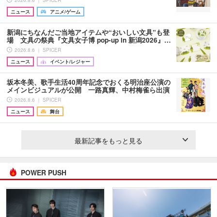
ニュース
アニメ/ゲーム
新潟にちなんだご当地アイテムや“おいしい文具”も登
場 文具の祭典『文具女子博 pop-up in 新潟2026』…
2026.8.6 ｜ SPICER
ニュース
イベント/レジャー
坂本冬美、歌手生活40周年記念でおくる明治座公演の
メインビジュアルが公開 一路真輝、中村梅雀ら出演
2026.8.6 ｜ SPICER
ニュース
舞台
最新記事をもっと見る
POWER PUSH