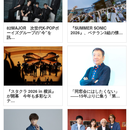
82MAJOR 次世代K-POPボ
『SUMMER SONIC
ーイズグループの“今”を
2026』、ベテラン3組の懐…
訊…
『スタクラ 2026 in 横浜』
「同窓会にはしたくない」
が開幕 今年も多彩なス
――15年ぶりに集う「第…
テ…