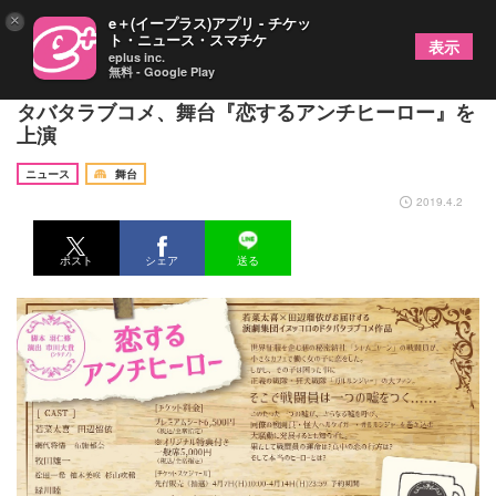
×
e＋(イープラス)アプリ - チケッ
ト・ニュース・スマチケ
表示
eplus inc.
無料 - Google Play
若菜太喜、田辺留依出演で演劇集団イヌッコロのド
タバタラブコメ、舞台『恋するアンチヒーロー』を
上演
ニュース
舞台
2019.4.2
ポスト
シェア
送る