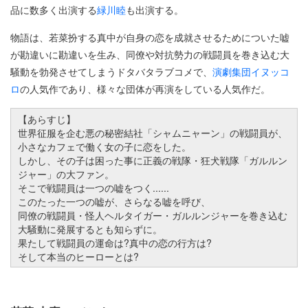
品に数多く出演する
緑川睦
も出演する。
物語は、若菜扮する真中が自身の恋を成就させるためについた嘘
が勘違いに勘違いを生み、同僚や対抗勢力の戦闘員を巻き込む大
騒動を勃発させてしまうドタバタラブコメで、
演劇集団イヌッコ
ロ
の人気作であり、様々な団体が再演をしている人気作だ。
【あらすじ】
世界征服を企む悪の秘密結社「シャムニャーン」の戦闘員が、
小さなカフェで働く女の子に恋をした。
しかし、その子は困った事に正義の戦隊・狂犬戦隊「ガルルン
ジャー」の大ファン。
そこで戦闘員は一つの嘘をつく......
このたった一つの嘘が、さらなる嘘を呼び、
同僚の戦闘員・怪人ヘルタイガー・ガルルンジャーを巻き込む
大騒動に発展するとも知らずに。
果たして戦闘員の運命は?真中の恋の行方は?
そして本当のヒーローとは?