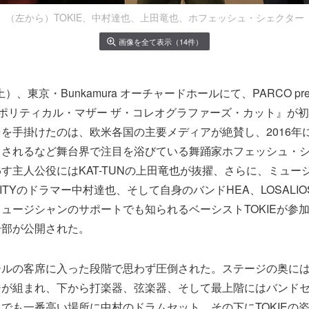
（左から）TOKIE、中村達也、上田竜也、ホフェッシュ・シェクター
画像を全て表示（14件）
土）、東京・Bunkamura オーチャードホールにて、PARCO prese
’S『ポリティカル・マザー ザ・コレオグラファーズ・カット』が
を手掛けたのは、欧米各国の主要メディアが絶賛し、2016年
トされるなど舞台界で注目を浴びている舞踊家ホフェッシュ・
す主人公役にはKAT-TUNの上田竜也が抜擢、さらに、ミュー
ET CITYのドラマー中村達也、そして自身のバンドHEA、LOSAL
ュージシャンのサポートでも知られるベーシストTOKIEが参
一部が公開された。
ールの客席に入った段階で思わず圧倒された。ステージの奥には
ジが組まれ、下から打楽器、弦楽器、そして最上階にはバンド
でも一番高い場所に中村のドラムセット、その下にTOKIEの