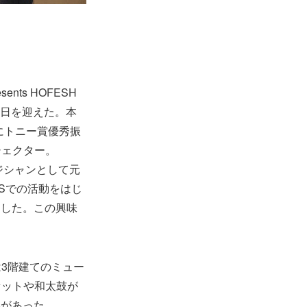
nts HOFESH
初日を迎えた。本
にトニー賞優秀振
シェクター。
ジシャンとして元
IOSでの活動をはじ
加した。この興味
3階建てのミュー
セットや和太鼓が
姿があった。