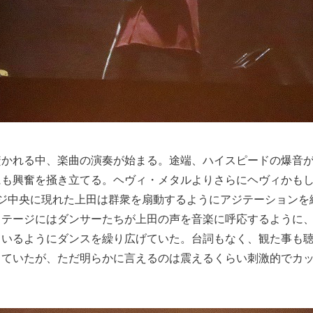
焚かれる中、楽曲の演奏が始まる。途端、ハイスピードの爆音
にも興奮を掻き立てる。ヘヴィ・メタルよりさらにヘヴィかも
ージ中央に現れた上田は群衆を扇動するようにアジテーションを
ステージにはダンサーたちが上田の声を音楽に呼応するように
ているようにダンスを繰り広げていた。台詞もなく、観た事も
っていたが、ただ明らかに言えるのは震えるくらい刺激的でカ