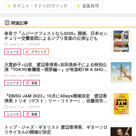
ネマニャ・ラドゥロヴィッチ
遠藤真理
関連記事
奈良で『ムジークフェストなら2026』開催、日本セン
チュリー交響楽団によるジブリ音楽の公演なども
2026.4.10 ｜ SPICER
ニュース
クラシック
大貫妙子×山弦、渡辺香津美×吉田美奈子による特別公
演『TOKYO春爛漫～萌芽編～』が有楽町I‘M A SHO…
2024.1.22 ｜ SPICER
ニュース
音楽
『EBISU JAM 2023』10月に4Days開催決定 渡辺香
津美 トリオ（ゲスト：リー・リトナー）、佐藤浩市…
2023.7.12 ｜ SPICER
ニュース
音楽
トップ・ジャズ・ギタリスト 渡辺香津美、ギターソロ
リサイタルの開催が決定