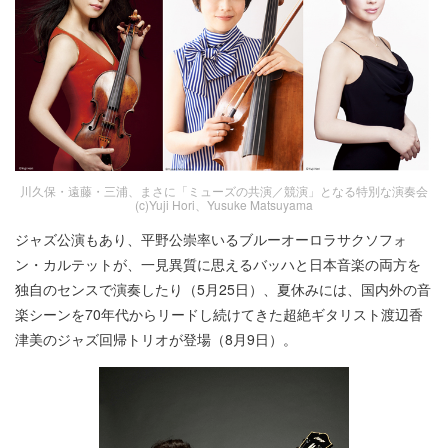
川久保・遠藤・三浦、まさに「ミューズの共演／競演」となる特別な演奏会
(c)Yuji Hori、Yusuke Matsuyama
ジャズ公演もあり、平野公崇率いるブルーオーロラサクソフォ
ン・カルテットが、一見異質に思えるバッハと日本音楽の両方を
独自のセンスで演奏したり（5月25日）、夏休みには、国内外の音
楽シーンを70年代からリードし続けてきた超絶ギタリスト渡辺香
津美のジャズ回帰トリオが登場（8月9日）。