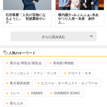
石井琢磨「人生の宝物にな
横内謙介×みょんふぁ×糸あ
るように」 初披露曲やレ
やつり人形一糸座 創作
ア…
人…
さらに読み込む
人気のキーワード
展示会/博覧会/展覧会
美術館/博物館
フィンセント・ファン・ゴッホ
クロード・モネ
東京都美術館
ピエール・オーギュスト・ルノワール
ミレー
HIMARI
SUMMER SONIC
堀ちえみ