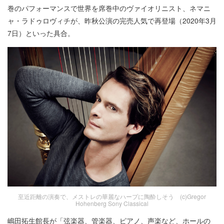
巻のパフォーマンスで世界を席巻中のヴァイオリニスト、ネマニ
ャ・ラドゥロヴィチが、昨秋公演の完売人気で再登場（2020年3月
7日）といった具合。
至近距離の演奏で、メストレの華麗なハープに陶酔しそう (c)Gregor
Hohenberg Sony Classical
嶋田拓生館長が「弦楽器、管楽器、ピアノ、声楽など、ホールの