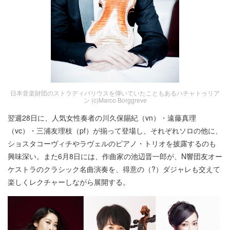
日本音楽財団のストラディバリウスを弾いていたこともあるハチャトゥリア
ン (c)Marco Borggreve
翌週28日に、人気女性奏者の川久保賜紀（vn）・遠藤真理
（vc）・三浦友理枝（pf）が揃って登場し、それぞれソロの他に、
ショスタコーヴィチやラヴェルのピアノ・トリオを披露するのも
興味深い。また6月8日には、作曲家の池辺晋一郎が、N響団友オー
ケストラのクラシック名曲演奏を、得意の（?）ダジャレも交えて
楽しくレクチャーしながら展開する。