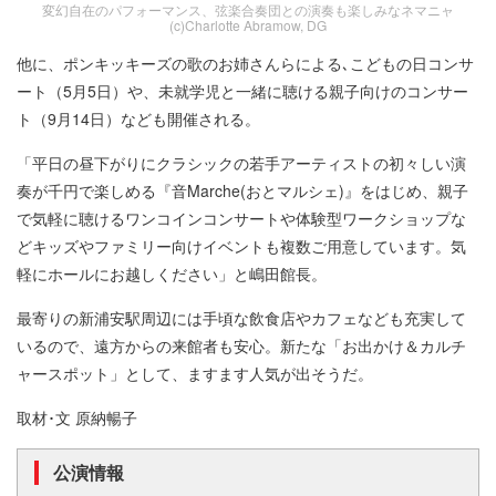
変幻自在のパフォーマンス、弦楽合奏団との演奏も楽しみなネマニャ
(c)Charlotte Abramow, DG
他に、ポンキッキーズの歌のお姉さんらによる､こどもの日コンサ
ート（5月5日）や、未就学児と一緒に聴ける親子向けのコンサー
ト（9月14日）なども開催される。
「平日の昼下がりにクラシックの若手アーティストの初々しい演
奏が千円で楽しめる『音Marche(おとマルシェ)』をはじめ、親子
で気軽に聴けるワンコインコンサートや体験型ワークショップな
どキッズやファミリー向けイベントも複数ご用意しています。気
軽にホールにお越しください」と嶋田館長。
最寄りの新浦安駅周辺には手頃な飲食店やカフェなども充実して
いるので、遠方からの来館者も安心。新たな「お出かけ＆カルチ
ャースポット」として、ますます人気が出そうだ。
取材･文 原納暢子
公演情報