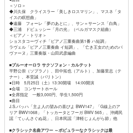
＜ソロ＞
◆川久保 クライスラー「美しきロスマリン」、マスネ「タ
イスの瞑想曲」
◆遠藤 フォーレ「夢のあとに」、サン＝サーンス「白鳥」
◆三浦 ドビュッシー「月の光」（ベルガマスク組曲）
＜ピアノ・トリオ＞
ショスタコーヴィチ「ピアノ三重奏曲第1番 ハ短調」
ラヴェル「ピアノ三重奏曲 イ短調」、「亡き王女のためのパ
ヴァーヌ」三重奏版・山田武彦編曲
■ブルーオーロラ サクソフォン・カルテット
平野公崇（ソプラノ）、田中拓也（アルト）、加藤里志（テ
ナー）、本堂誠（バリトン）
●日時 5月25日（土）13:30開場 14:00開演
●会場 コンサートホール
●全席指定 一般3,000円、学生1,500円
●曲目
J.S.バッハ「主よ人の望みの喜びよ BWV147」「G線上のア
リア BWV1068」「トッカータとフーガ BWV 565」、沖縄民
謡「てぃんさぐぬ花」、日本民謡「津軽じょんがら節」他
■クラシック名曲アワー ～ポピュラーなクラシックは最