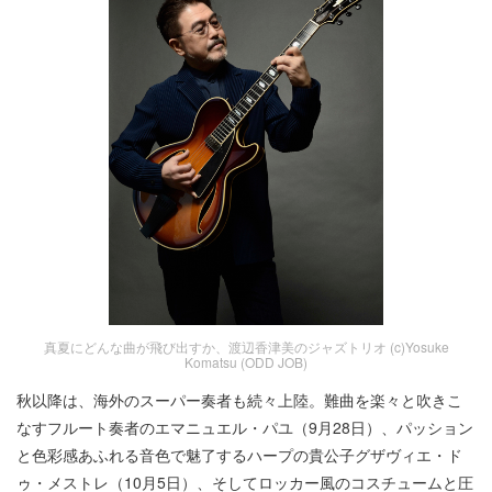
真夏にどんな曲が飛び出すか、渡辺香津美のジャズトリオ (c)Yosuke
Komatsu (ODD JOB)
秋以降は、海外のスーパー奏者も続々上陸。難曲を楽々と吹きこ
なすフルート奏者のエマニュエル・パユ（9月28日）、パッション
と色彩感あふれる音色で魅了するハープの貴公子グザヴィエ・ド
ゥ・メストレ（10月5日）、そしてロッカー風のコスチュームと圧