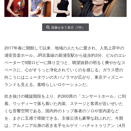
画像を全て表示（7件）
2017年春に開館して以来、地域の人たちに愛され、人気上昇中の
浦安音楽ホール。JR京葉線の新浦安駅から徒歩約3分、ビルのエレ
ベーターで5階ロビーに降り立つと、眺望抜群の明るく爽やかなス
ペースに、心がすうっと浄化されていくのを感じる。ガラス壁の
向こうにはニュータウンの大パノラマが広がり、東京ディズニー
ランドも見える。素晴らしいロケーションだ。
吹き抜けの螺旋階段を上り、約300席の「コンサートホール」に到
着。ウッディーで落ち着いた内装、ステージと客席が近いぜいた
くな音響空間である。国内外のトップ奏者のソロや室内楽など
を、まさに五感で堪能できる。主催公演も豪華な顔ぶれだ。今期
は、アルメニア出身の若き名手セルゲイ・ハチャトゥリアン（4月