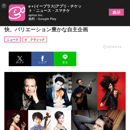
×
e＋(イープラス)アプリ - チケッ
ト・ニュース・スマチケ
表示
eplus inc.
無料 - Google Play
注目度アップの「浦安音楽ホール」~駅近、眺望爽
快、バリエーション豊かな自主企画
ニュース
クラシック
2019.4.16
ポスト
シェア
送る