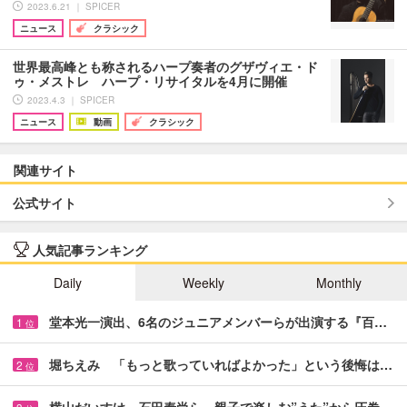
2023.6.21 ｜ SPICER
ニュース
クラシック
世界最高峰とも称されるハープ奏者のグザヴィエ・ド
ゥ・メストレ ハープ・リサイタルを4月に開催
2023.4.3 ｜ SPICER
ニュース
動画
クラシック
関連サイト
公式サイト
人気記事ランキング
Daily
Weekly
Monthly
堂本光一演出、6名のジュニアメンバーらが出演する『百…
1
位
堀ちえみ 「もっと歌っていればよかった」という後悔は…
2
位