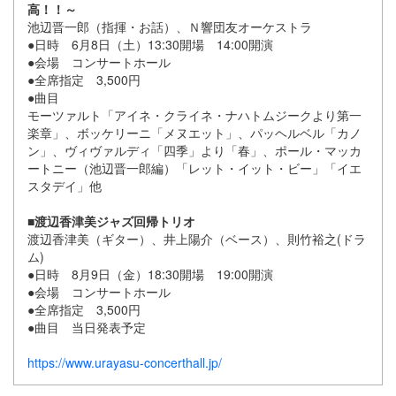
高！！～
池辺晋一郎（指揮・お話）、Ｎ響団友オーケストラ
●日時 6月8日（土）13:30開場 14:00開演
●会場 コンサートホール
●全席指定 3,500円
●曲目
モーツァルト「アイネ・クライネ・ナハトムジークより第一
楽章」、ボッケリーニ「メヌエット」、パッヘルベル「カノ
ン」、ヴィヴァルディ「四季」より「春」、ポール・マッカ
ートニー（池辺晋一郎編）「レット・イット・ビー」「イエ
スタデイ」他
■渡辺香津美ジャズ回帰トリオ
渡辺香津美（ギター）、井上陽介（ベース）、則竹裕之(ドラ
ム)
●日時 8月9日（金）18:30開場 19:00開演
●会場 コンサートホール
●全席指定 3,500円
●曲目 当日発表予定
https://www.urayasu-concerthall.jp/