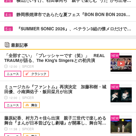
横山だいすけ、石田泰尚ら 親子で楽しむ”うた”から圧巻…
3
位
静岡県焼津市であらたな夏フェス『BON BON BON 2026…
4
位
『SUMMER SONIC 2026』、ベテラン3組の懐メロだけで…
5
位
最新記事
「全部すごい」「プレッシャーです（笑）」 REAL
NEW
TRAUMが語る、The King's Singersとの初共演
12:00 ｜ SPICER
ニュース
クラシック
ミュージカル『ファントム』再演決定 加藤和樹・城
NEW
田優、小南満佑子・飯田栞月が出演
12:00 ｜ SPICER
ニュース
舞台
藤原紀香、村方乃々佳ら出演 親子三世代で楽しめる
NEW
舞台『まんが日本昔ばなし劇場』が開幕し、舞台写…
11:38 ｜ SPICER