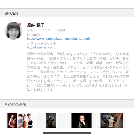
SPICER
原納 暢子
音楽ジャーナリスト・評論家
facebook:
https://www.facebook.com/nobuko.haranoh
オフィシャルサイト:
http://lucie-net.com/
新聞社の音楽記者、放送記者をふりだしに「人の心が豊かになる音楽
情報や評論」「面白くてもっと知りたくなる文化情報」などを、分か
りやすい表現で発信し続けて、ン十年。新聞、雑誌、Web、放送など
での企画・執筆・編集業だけでなく、近年は演奏会やレクチャーコン
サート、音楽旅行などのプロデュースも。ジャンル分けしないで、音
楽を幅広く聴くタイプ。もし元気で長生きしたら、年齢性別不詳の仲
間とバンドを楽しんだりして、余生を過ごすのが夢。「SPICE」で
は、「変幻自在のSPICER」となって、音楽をさまざまな切り口、手
法でお伝えします。
その他の画像