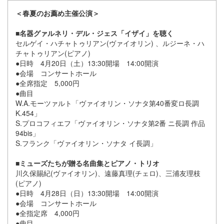
＜春夏のお薦め主催公演＞
■名器グァルネリ・デル・ジェス「イザイ」を聴く
セルゲイ・ハチャトゥリアン(ヴァイオリン) 、ルジーネ・ハ
チャトゥリアン(ピアノ)
●日時 4月20日（土）13:30開場 14:00開演
●会場 コンサートホール
●全席指定 5,000円
●曲目
W.A.モーツァルト「ヴァイオリン・ソナタ第40番変ロ長調
K.454」
S.プロコフィエフ「ヴァイオリン・ソナタ第2番 ニ長調 作品
94bis」
S.フランク「ヴァイオリン・ソナタ イ長調」
■ミューズたちが贈る名曲集とピアノ・トリオ
川久保賜紀(ヴァイオリン)、遠藤真理(チェロ)、三浦友理枝
(ピアノ)
●日時 4月28日（日）13:30開場 14:00開演
●会場 コンサートホール
●全指定席 4,000円
●曲目