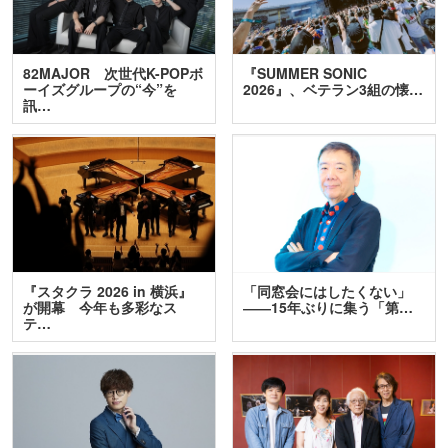
82MAJOR 次世代K-POPボ
『SUMMER SONIC
ーイズグループの“今”を
2026』、ベテラン3組の懐…
訊…
『スタクラ 2026 in 横浜』
「同窓会にはしたくない」
が開幕 今年も多彩なス
――15年ぶりに集う「第…
テ…