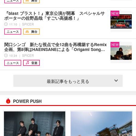
ニュース
舞台
『blast ブラスト！』東京公演が開幕 スペシャルサ
NEW
ポーターの佐野晶哉「すごい高揚感！」
11:10 ｜ SPICER
ニュース
舞台
関口シンゴ 新たな視点で全12曲を再構築するRemix
NEW
企画、第8弾はHAEINSANEによる「Origami Song…
10:34 ｜ SPICER
ニュース
音楽
最新記事をもっと見る
POWER PUSH