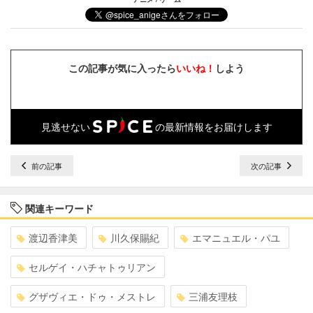
この記事が気に入ったら
いいね！
しよう
見逃せない
の最新情報をお届けします
前の記事
次の記事
関連キーワード
渡辺香津美
川久保賜紀
エマニュエル・パユ
セルゲイ・ハチャトゥリアン
グザヴィエ・ドゥ・メストレ
三浦友理枝