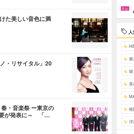
5
位
けた美しい音色に満
人
HI
展
ノ・リサイタル」20
堀
美
MA
・春・音楽祭 ー東京の
格
の概要が発表に～ 「…
洋