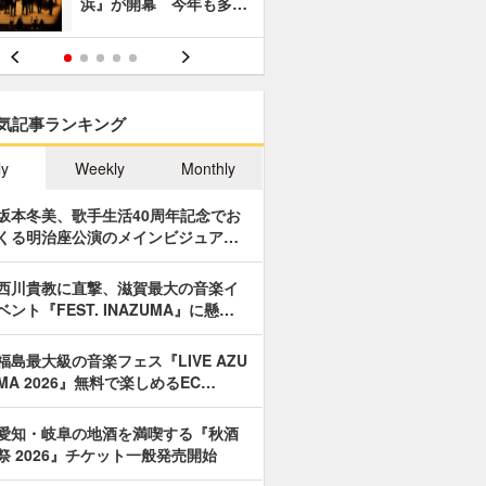
浜』が開幕 今年も多…
あやつり人
気記事ランキング
ly
Weekly
Monthly
坂本冬美、歌手生活40周年記念でお
くる明治座公演のメインビジュア…
西川貴教に直撃、滋賀最大の音楽イ
ベント『FEST. INAZUMA』に懸…
福島最大級の音楽フェス『LIVE AZU
MA 2026』無料で楽しめるEC…
愛知・岐阜の地酒を満喫する『秋酒
祭 2026』チケット一般発売開始