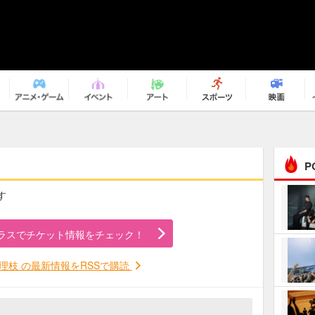
P
す
まるで原作の世界から飛
び出してきたよう！ 圧…
ラスでチケット情報をチェック！
ｅｐｌｕｓ ｗｅｅｋｅ
ｎｄ ｃｌｕｂ
理枝 の最新情報をRSSで購読
ＲｅｏＮａ“ピルグリム”