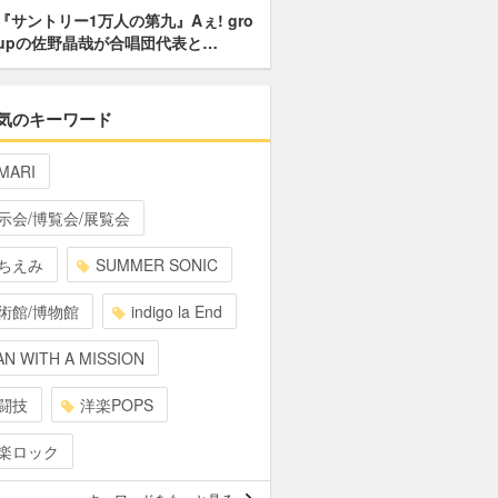
『サントリー1万人の第九』Aぇ! gro
upの佐野晶哉が合唱団代表と…
気のキーワード
MARI
示会/博覧会/展覧会
ちえみ
SUMMER SONIC
術館/博物館
indigo la End
N WITH A MISSION
闘技
洋楽POPS
楽ロック