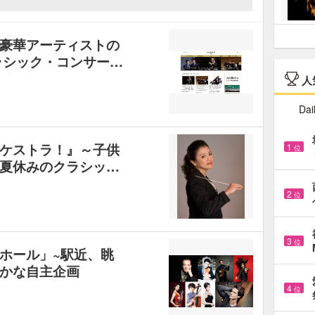
豪華アーティストの
ラシック・コンサー…
人
Dai
ケストラ！』～子供
1
位
夏休みのクラシッ…
2
位
3
位
ホール」~駅近、眺
かな自主企画
4
位