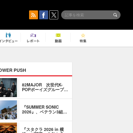
OWER PUSH
82MAJOR 次世代K-
「同窓会に
POPボーイズグループ…
い」――1
『SUMMER SONIC
石井琢磨「
2026』、ベテラン3組…
なるように
『スタクラ 2026 in 横
横内謙介×