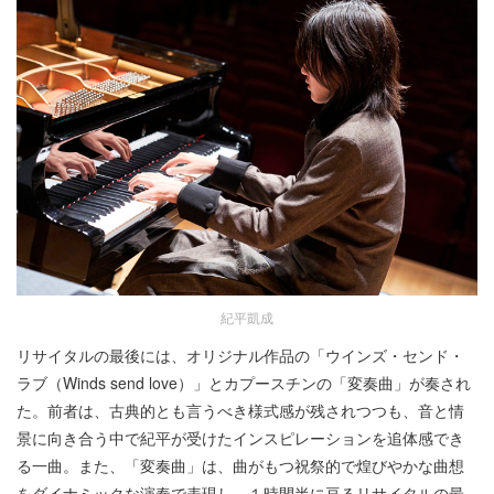
紀平凱成
リサイタルの最後には、オリジナル作品の「ウインズ・センド・
ラブ（Winds send love）」とカプースチンの「変奏曲」が奏され
た。前者は、古典的とも言うべき様式感が残されつつも、音と情
景に向き合う中で紀平が受けたインスピレーションを追体感でき
る一曲。また、「変奏曲」は、曲がもつ祝祭的で煌びやかな曲想
をダイナミックな演奏で表現し、１時間半に亘るリサイタルの最