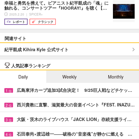
幸福と勇気を携えて。ピアニスト紀平凱成の「魂」に
触れる、コンサートツアー『HOORAY!』を聴く【…
2025.2.20 ｜ SPICER+
レポート
クラシック
関連サイト
紀平凱成 Kihira Kyle 公式サイト
人気記事ランキング
Daily
Weekly
Monthly
広島東洋カープ追加3試合決定！ 9/25巨人戦などチケッ…
1
位
西川貴教に直撃、滋賀最大の音楽イベント『FEST. INAZU…
2
位
大阪・茨木のライブハウス「JACK LION」存続支援ライ…
3
位
石田泰尚×渡辺雄一――破格の“音楽魂”が静かに燃える …
4
位