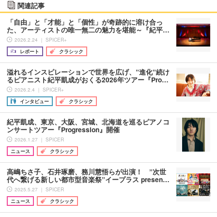
関連記事
「自由」と「才能」と「個性」が奇跡的に溶け合っ
た、アーティストの唯一無二の魅力を堪能～『紀平…
2026.2.24 ｜ SPICER+
レポート
クラシック
溢れるインスピレーションで世界を広げ、”進化”続け
るピアニスト紀平凱成がおくる2026年ツアー『Pro…
2026.2.4 ｜ SPICER+
インタビュー
クラシック
紀平凱成、東京、大阪、宮城、北海道を巡るピアノコ
ンサートツアー『Progression』開催
2026.1.27 ｜ SPICER
ニュース
クラシック
高嶋ちさ子、石井琢磨、務川慧悟らが出演！ ”次世
代へ繋げる新しい都市型音楽祭”イープラス presen…
2025.5.27 ｜ SPICER
ニュース
クラシック