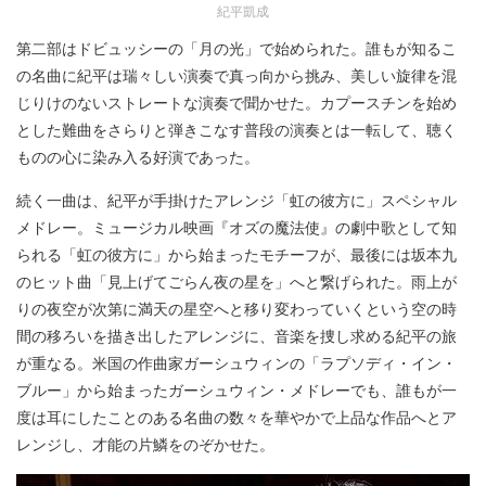
紀平凱成
第二部はドビュッシーの「月の光」で始められた。誰もが知るこ
の名曲に紀平は瑞々しい演奏で真っ向から挑み、美しい旋律を混
じりけのないストレートな演奏で聞かせた。カプースチンを始め
とした難曲をさらりと弾きこなす普段の演奏とは一転して、聴く
ものの心に染み入る好演であった。
続く一曲は、紀平が手掛けたアレンジ「虹の彼方に」スペシャル
メドレー。ミュージカル映画『オズの魔法使』の劇中歌として知
られる「虹の彼方に」から始まったモチーフが、最後には坂本九
のヒット曲「見上げてごらん夜の星を」へと繋げられた。雨上が
りの夜空が次第に満天の星空へと移り変わっていくという空の時
間の移ろいを描き出したアレンジに、音楽を捜し求める紀平の旅
が重なる。米国の作曲家ガーシュウィンの「ラプソディ・イン・
ブルー」から始まったガーシュウィン・メドレーでも、誰もが一
度は耳にしたことのある名曲の数々を華やかで上品な作品へとア
レンジし、才能の片鱗をのぞかせた。