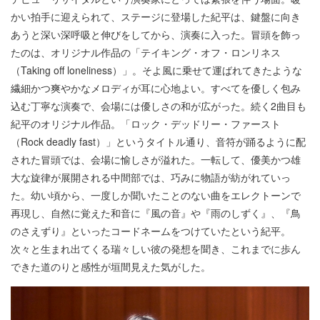
かい拍手に迎えられて、ステージに登場した紀平は、鍵盤に向き
あうと深い深呼吸と伸びをしてから、演奏に入った。冒頭を飾っ
たのは、オリジナル作品の「テイキング・オフ・ロンリネス
（Taking off loneliness）」。そよ風に乗せて運ばれてきたような
繊細かつ爽やかなメロディが耳に心地よい。すべてを優しく包み
込む丁寧な演奏で、会場には優しさの和が広がった。続く2曲目も
紀平のオリジナル作品。「ロック・デッドリー・ファースト
（Rock deadly fast）」というタイトル通り、音符が踊るように配
された冒頭では、会場に愉しさが溢れた。一転して、優美かつ雄
大な旋律が展開される中間部では、巧みに物語が紡がれていっ
た。幼い頃から、一度しか聞いたことのない曲をエレクトーンで
再現し、自然に覚えた和音に『風の音』や『雨のしずく』、『鳥
のさえずり』といったコードネームをつけていたという紀平。
次々と生まれ出てくる瑞々しい彼の発想を聞き、これまでに歩ん
できた道のりと感性が垣間見えた気がした。