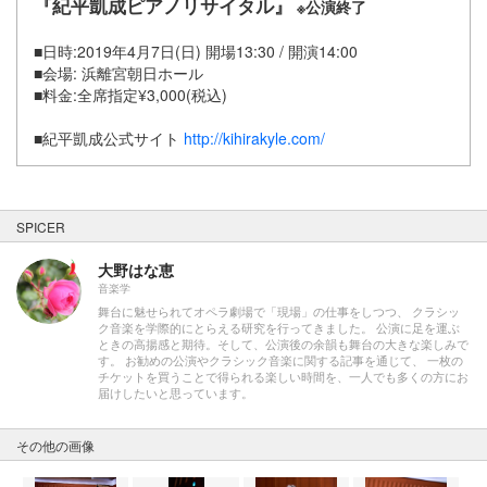
『紀平凱成ピアノリサイタル』
※公演終了
■日時:2019年4月7日(日) 開場13:30 / 開演14:00
■会場: 浜離宮朝日ホール
■料金:全席指定¥3,000(税込)
■紀平凱成公式サイト
http://kihirakyle.com/
SPICER
大野はな恵
音楽学
舞台に魅せられてオペラ劇場で「現場」の仕事をしつつ、 クラシッ
ク音楽を学際的にとらえる研究を行ってきました。 公演に足を運ぶ
ときの高揚感と期待。そして、公演後の余韻も舞台の大きな楽しみで
す。 お勧めの公演やクラシック音楽に関する記事を通じて、 一枚の
チケットを買うことで得られる楽しい時間を、一人でも多くの方にお
届けしたいと思っています。
その他の画像