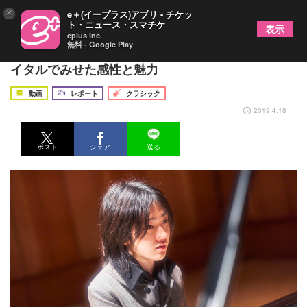
×
e＋(イープラス)アプリ - チケッ
ト・ニュース・スマチケ
表示
eplus inc.
無料 - Google Play
「異才ピアニスト」紀平凱成～待望のデビューリサ
イタルでみせた感性と魅力
動画
レポート
クラシック
2019.4.18
ポスト
シェア
送る