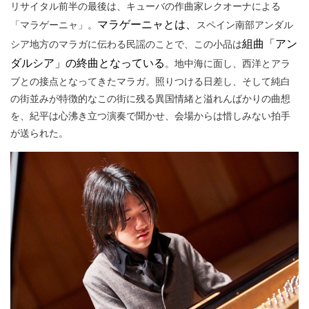
リサイタル前半の最後は、キューバの作曲家レクオーナによる
マラゲーニャとは、
「マラゲーニャ」。
スペイン南部アンダル
組曲「アン
シア地方のマラガに伝わる民謡のことで、この小品は
ダルシア」の終曲となっている
。地中海に面し、西洋とアラ
ブとの接点となってきたマラガ。照りつける日差し、そして純白
の街並みが特徴的なこの街に残る異国情緒と溢れんばかりの曲想
を、紀平は心沸き立つ演奏で聞かせ、会場からは惜しみない拍手
が送られた。