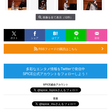
画像を全て表示（12件）
ポスト
シェア
はてブ
送る
送信
RSSフィードの購読はこちら
多彩なエンタメ情報をTwitterで発信中
SPICE公式アカウントをフォローしよう！
SPICE総合アカウント
音楽