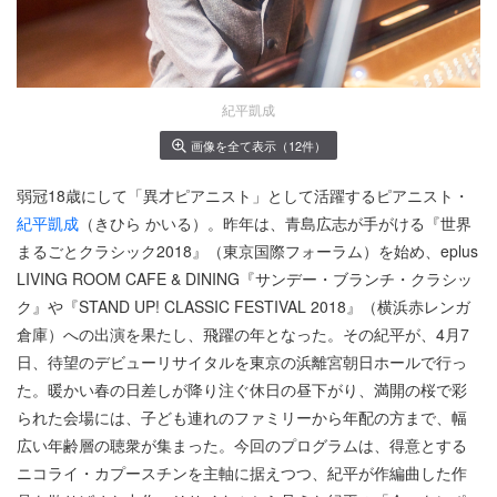
紀平凱成
画像を全て表示（12件）
弱冠18歳にして「異才ピアニスト」として活躍するピアニスト・
紀平凱成
（きひら かいる）。昨年は、青島広志が手がける『世界
まるごとクラシック2018』（東京国際フォーラム）を始め、eplus
LIVING ROOM CAFE & DINING『サンデー・ブランチ・クラシッ
ク』や『STAND UP! CLASSIC FESTIVAL 2018』（横浜赤レンガ
倉庫）への出演を果たし、飛躍の年となった。その紀平が、4月7
日、待望のデビューリサイタルを東京の浜離宮朝日ホールで行っ
た。暖かい春の日差しが降り注ぐ休日の昼下がり、満開の桜で彩
られた会場には、子ども連れのファミリーから年配の方まで、幅
広い年齢層の聴衆が集まった。今回のプログラムは、得意とする
ニコライ・カプースチンを主軸に据えつつ、紀平が作編曲した作