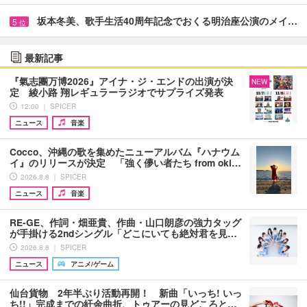
坂本冬美、歌手生活40周年記念でおくる明治座公演のメイ…
5
位
最新記事
『氣志團万博2026』アイナ・ジ・エンドの出演が決
NEW
定 綾小路 翔レギュラーラジオでサプライズ発表
12:00 ｜ SPICER
ニュース
音楽
Cocco、沖縄の歌を集めたニューアルバム『ハナウム
イ』のリリースが決定 「強く儚い者たち from oki…
2026.8.8 ｜ SPICER
ニュース
音楽
RE-GE、作詞・畑亜貴、作曲・山口朗彦の強力タッグ
が手掛ける2ndシングル「どこにいても絶対君を見…
2026.8.8 ｜ SPICER
ニュース
アニメ/ゲーム
仙台貨物 2年半ぶり活動再開！ 新曲「いっち! いっ
ち!!」完成までの紆余曲折、トゥアーの見どころと…