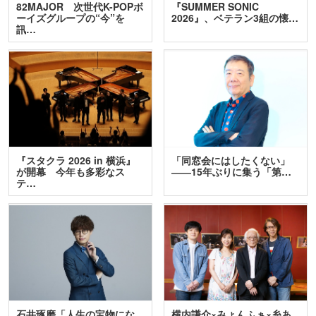
82MAJOR 次世代K-POPボ
『SUMMER SONIC
ーイズグループの“今”を
2026』、ベテラン3組の懐…
訊…
『スタクラ 2026 in 横浜』
「同窓会にはしたくない」
が開幕 今年も多彩なス
――15年ぶりに集う「第…
テ…
石井琢磨「人生の宝物にな
横内謙介×みょんふぁ×糸あ