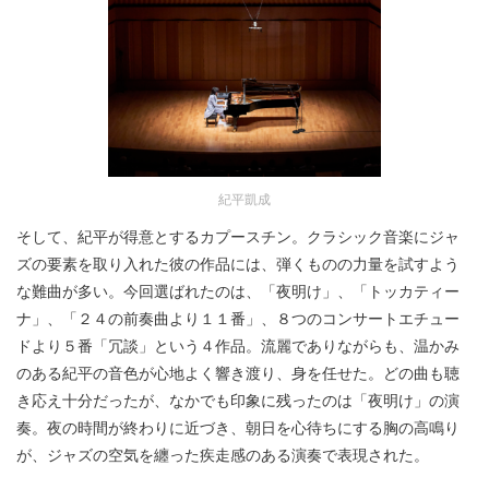
紀平凱成
そして、紀平が得意とするカプースチン。クラシック音楽にジャ
ズの要素を取り入れた彼の作品には、弾くものの力量を試すよう
な難曲が多い。今回選ばれたのは、「夜明け」、「トッカティー
ナ」、「２４の前奏曲より１１番」、８つのコンサートエチュー
ドより５番「冗談」という４作品。流麗でありながらも、温かみ
のある紀平の音色が心地よく響き渡り、身を任せた。どの曲も聴
き応え十分だったが、なかでも印象に残ったのは「夜明け」の演
奏。夜の時間が終わりに近づき、朝日を心待ちにする胸の高鳴り
が、ジャズの空気を纏った疾走感のある演奏で表現された。