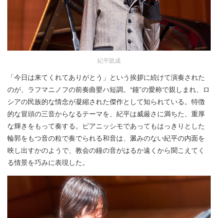
紀平凱成
「今日は来てくれてありがとう」という挨拶に続けて演奏された
のが、ラフマニノフの前奏曲嬰ハ短調。“鐘”の愛称で親しまれ、ロ
シアの民族的な情念が凝縮された傑作として知られている。特徴
的な冒頭の三音からなるテーマを、紀平は威厳さに満ちた、重厚
な輝きをもって奏する。ピアニッシモであってもはっきりとした
輪郭をもつ音の粒で奏でられる和音は、澱みのない紀平の内面を
映し出すかのようで、教会の鐘の音がはるか遠くから聞こえてく
る情景を巧みに表現した。