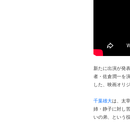
新たに出演が発
者・佐倉潤一を
した、映画オリ
千葉雄大
は、太
姉・静子に対し
いの弟、という