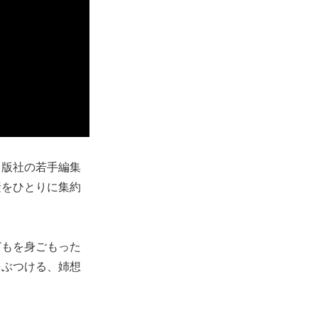
出版社の若手編集
素をひとりに集約
どもを身ごもった
をぶつける、姉想