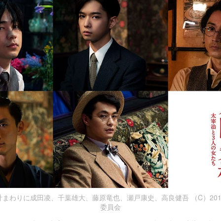
まわりに成田凌、千葉雄大、藤原竜也、瀬戸康史、高良健吾 （C）20
委員会