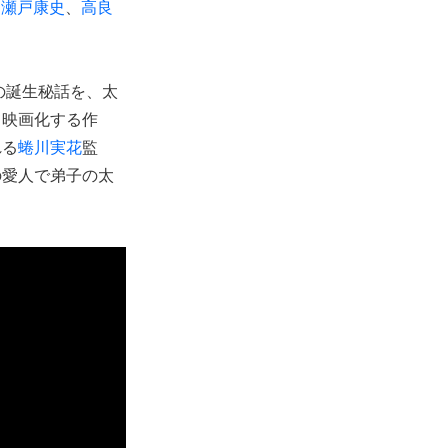
、
瀬戸康史
、
高良
の誕生秘話を、太
て映画化する作
れる
蜷川実花
監
の愛人で弟子の太