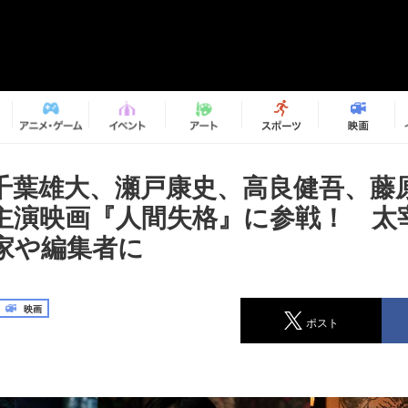
千葉雄大、瀬戸康史、高良健吾、藤
主演映画『人間失格』に参戦！ 太
家や編集者に
映画
ポスト