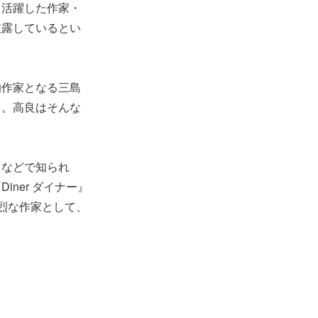
も活躍した作家・
披露しているとい
的作家となる三島
る。高良はそんな
』などで知られ
ner ダイナー』
烈な作家として、
。