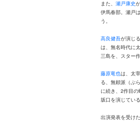
また、
瀬戸康史
伊馬春部。瀬戸
う。
高良健吾
が演じ
は、無名時代に
三島を、スター
藤原竜也
は、太
る、無頼派（ぶら
に続き、2作目
坂口を演じてい
出演発表を受け