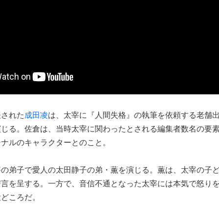
表された
成田凌
は、太宰に『人間失格』の執筆を依頼する老舗
演じる。佐倉は、当時太宰に関わったとされる編集者数名の要
ジナルのキャラクターとのこと。
宰の弟子で愛人の太田静子の弟・薫を演じる。薫は、太宰の子
苦言を呈する。一方で、音信不通となった太宰には本気で怒り
役どころだ。