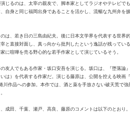
が演じるのは、太宰の親友で、脚本家としてラジオやテレビで
は、自身と同じ福岡出身であることを活かし、流暢な九州弁を
るのは、若き日の三島由紀夫。後に日本文学界を代表する世界
太宰と直接対面し、真っ向から批判したという逸話が残ってい
作家に喧嘩を売る野心的な若手作家として演じているそう。
宰の友人でもある作家・坂口安吾を演じる。坂口は、『堕落論
いは）を代表する作家だ。演じる藤原は、公開を控える映画『Di
の蜷川作品への参加。本作では、酒と薬を手放さない破天荒で強
る。
た、成田、千葉、瀬戸、高良、藤原のコメントは以下のとおり