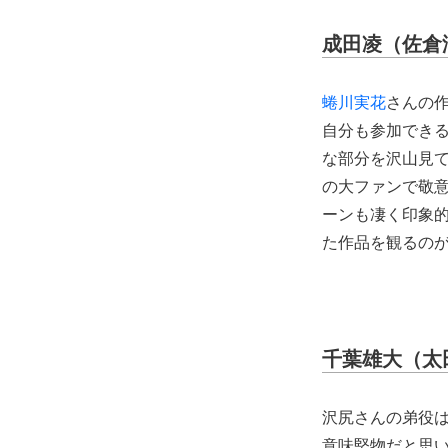
成田凌（佐倉
蜷川実花
さんの
自分も参加でき
な部分を沢山見
の大ファンで敬
ーンも凄く印象
た作品を観るの
千葉雄大（太
沢尻さんの弟役
意味堅物だと思