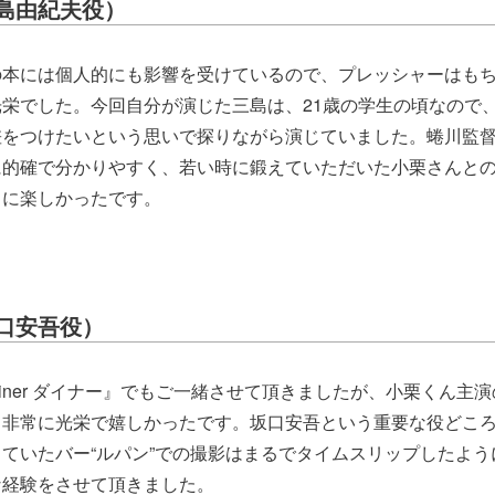
島由紀夫役）
の本には個人的にも影響を受けているので、プレッシャーはも
栄でした。今回自分が演じた三島は、21歳の学生の頃なので
差をつけたいという思いで探りながら演じていました。蜷川監
に的確で分かりやすく、若い時に鍛えていただいた小栗さんと
当に楽しかったです。
口安吾役）
iner ダイナー』でもご一緒させて頂きましたが、小栗くん主
、非常に光栄で嬉しかったです。坂口安吾という重要な役どこ
ていたバー“ルパン”での撮影はまるでタイムスリップしたよう
な経験をさせて頂きました。