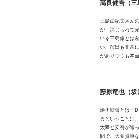
高良健吾（三
三島由紀夫さん
が、演じられて光
いる三島像とは
い、演出も非常
がありつつも本
藤原竜也（坂
蜷川監督とは『D
るということは
太宰と安吾が通っ
間で、大変貴重