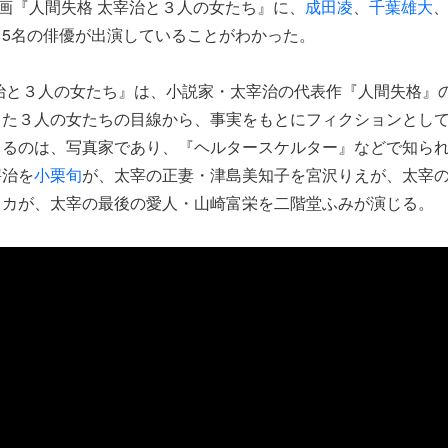
映画『人間失格 太宰治と３人の女たち』に、
成田凌
、
千葉雄大
ら5名の俳優が出演していることがわかった。
治と３人の女たち』は、小説家・太宰治の代表作『人間失格』
した３人の女たちの目線から、事実をもとにフィクションとし
とるのは、写真家であり、『ヘルタースケルター』などで知ら
宰治を
小栗旬
が、太宰の正妻・津島美知子を宮沢りえが、太宰
リカが、太宰の最後の愛人・山崎富栄を二階堂ふみが演じる。