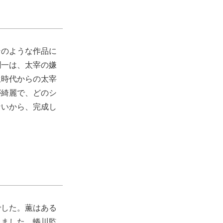
そのような作品に
潤一は、太宰の嫌
生時代からの太宰
が綺麗で、どのシ
ないから、完成し
でした。薫はある
じました。蜷川監