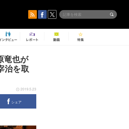
原竜也が
宰治を取
2019.5.23
シェア