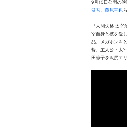
9月13日公開の
健吾
、
藤原竜也
『人間失格 太宰
宰自身と彼を愛
品。メガホンを
督。主人公・太
田静子を沢尻エ