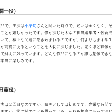
潤一役）
作品で、主演は
小栗旬
さんと聞いた時点で、迷いは全くなく、
ることが嬉しかったです。僕が演じた太宰の担当編集者・佐倉
ていて、様々な問題に巻き込まれるのですが、何よりもまず学
意が前提にあるということを大切に演じました。驚くほど映像
的で鮮明に残っています。どんな作品になるのか誰も想像でき
が本当に楽しみです。
田薫役）
は実は２回目なのですが、映画としては初めてで、光栄な時間
いますが、常に姉のことを思っている。それを根底にもって演