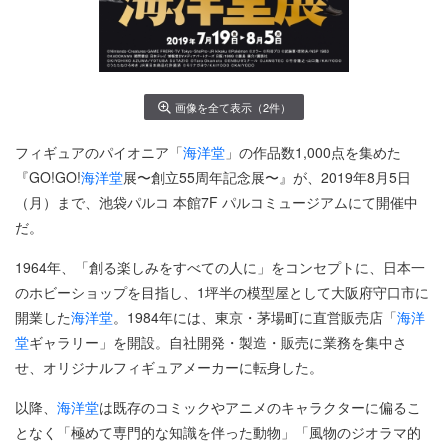
画像を全て表示（2件）
フィギュアのパイオニア「
海洋堂
」の作品数1,000点を集めた
『GO!GO!
海洋堂
展〜創立55周年記念展〜』が、2019年8月5日
（月）まで、池袋パルコ 本館7F パルコミュージアムにて開催中
だ。
1964年、「創る楽しみをすべての人に」をコンセプトに、日本一
のホビーショップを目指し、1坪半の模型屋として大阪府守口市に
開業した
海洋堂
。1984年には、東京・茅場町に直営販売店「
海洋
堂
ギャラリー」を開設。自社開発・製造・販売に業務を集中さ
せ、オリジナルフィギュアメーカーに転身した。
以降、
海洋堂
は既存のコミックやアニメのキャラクターに偏るこ
となく「極めて専門的な知識を伴った動物」「風物のジオラマ的