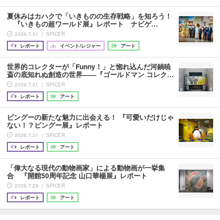
夏休みはカハクで「いきものの生存戦略」を知ろう！
『いきもの超ワールド展』レポート ナビゲ…
2026.7.31 ｜ SPICER
レポート
イベント/レジャー
アート
世界的コレクターが「Funny！」と惚れ込んだ河鍋暁
斎の底知れぬ創造の世界――『ゴールドマン コレク…
2026.7.31 ｜ SPICER
レポート
アート
ピングーの新たな魅力に出会える！ 『可愛いだけじゃ
ない！？ピングー展』レポート
2026.7.31 ｜ SPICER
レポート
アート
「偉大なる現代の動物画家」による動物画が一挙集
合 『開館50周年記念 山口華楊展』レポート
2026.7.29 ｜ SPICER
レポート
アート