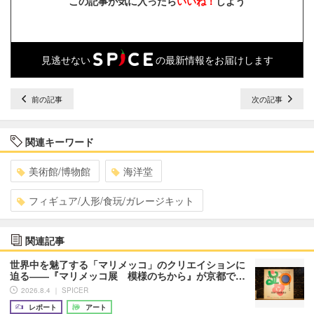
この記事が気に入ったら
いいね！
しよう
見逃せない
の最新情報をお届けします
前の記事
次の記事
関連キーワード
美術館/博物館
海洋堂
フィギュア/人形/食玩/ガレージキット
関連記事
世界中を魅了する「マリメッコ」のクリエイションに
迫る――『マリメッコ展 模様のちから』が京都で…
2026.8.4 ｜ SPICER
レポート
アート