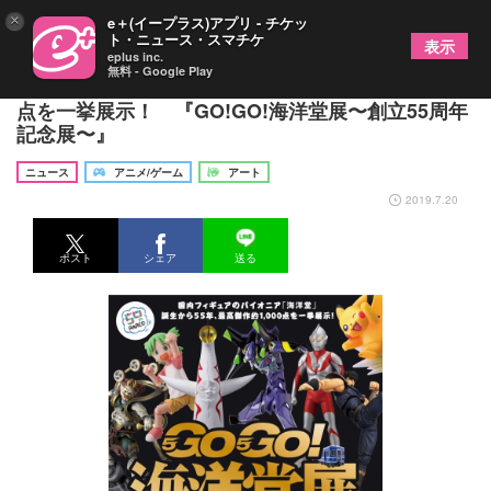
×
e＋(イープラス)アプリ - チケッ
ト・ニュース・スマチケ
表示
eplus inc.
無料 - Google Play
フィギュアのパイオニア「海洋堂」の作品約1,000
点を一挙展示！ 『GO!GO!海洋堂展〜創立55周年
記念展〜』
ニュース
アニメ/ゲーム
アート
2019.7.20
ポスト
シェア
送る