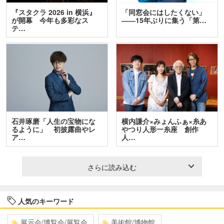
『スタクラ 2026 in 横浜』
「同窓会にはしたくない」
が開幕 今年も多彩なス
――15年ぶりに集う「第…
テ…
石井琢磨「人生の宝物にな
横内謙介×みょんふぁ×糸あ
るように」 初披露曲やレ
やつり人形一糸座 創作
ア…
人…
さらに読み込む
人気のキーワード
展示会/博覧会/展覧会
美術館/博物館