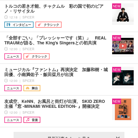
トルコの若き才能、チャクムル 彩の国で初のピア
NEW
ノ・リサイタル
12:18 ｜ SPICER
インタビュー
クラシック
「全部すごい」「プレッシャーです（笑）」 REAL
NEW
TRAUMが語る、The King's Singersとの初共演
12:00 ｜ SPICER
ニュース
クラシック
ミュージカル『ファントム』再演決定 加藤和樹・城
NEW
田優、小南満佑子・飯田栞月が出演
12:00 ｜ SPICER
ニュース
舞台
友成空、KeNN、お風呂と街灯が出演、 SKID ZERO
NEW
主催『窓 -MINAMI WHEEL EDITION- 』開催決定
12:00 ｜ SPICER
ニュース
音楽