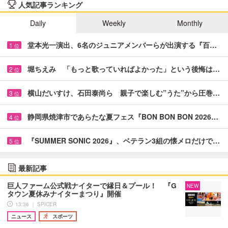
人気記事ランキング
Daily
Weekly
Monthly
堂本光一演出、6名のジュニアメンバーらが出演する『百…
1
位
堀ちえみ 「もっと歌っていればよかった」という後悔は…
2
位
横山だいすけ、石田泰尚ら 親子で楽しむ”うた”から圧巻…
3
位
静岡県焼津市であらたな夏フェス『BON BON BON 2026…
4
位
『SUMMER SONIC 2026』、ベテラン3組の懐メロだけで…
5
位
最新記事
巨人ファーム公式戦ナイターで縁日＆プール！ 『G
NEW
タウン夏休みナイターまつり』開催
13:36 ｜ SPICER
ニュース
スポーツ