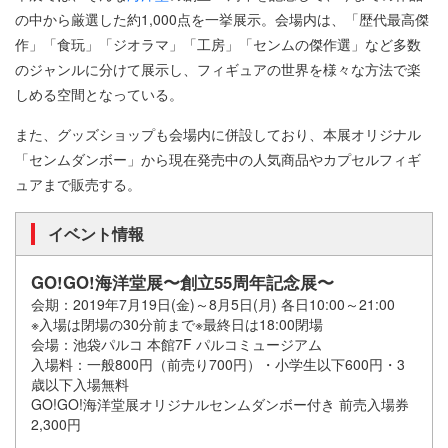
の中から厳選した約1,000点を一挙展示。会場内は、「歴代最高傑
作」「食玩」「ジオラマ」「工房」「センムの傑作選」など多数
のジャンルに分けて展示し、フィギュアの世界を様々な方法で楽
しめる空間となっている。
また、グッズショップも会場内に併設しており、本展オリジナル
「センムダンボー」から現在発売中の人気商品やカプセルフィギ
ュアまで販売する。
イベント情報
GO!GO!海洋堂展〜創立55周年記念展〜
会期：2019年7月19日(金)～8月5日(月) 各日10:00～21:00
※入場は閉場の30分前まで※最終日は18:00閉場
会場：池袋パルコ 本館7F パルコミュージアム
入場料：一般800円（前売り700円）・小学生以下600円・3
歳以下入場無料
GO!GO!海洋堂展オリジナルセンムダンボー付き 前売入場券
2,300円