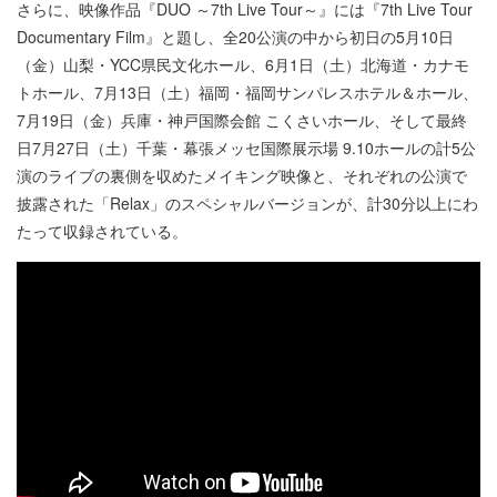
さらに、映像作品『DUO ～7th Live Tour～』には『7th Live Tour
Documentary Film』と題し、全20公演の中から初日の5月10日
（金）山梨・YCC県民文化ホール、6月1日（土）北海道・カナモ
トホール、7月13日（土）福岡・福岡サンパレスホテル＆ホール、
7月19日（金）兵庫・神戸国際会館 こくさいホール、そして最終
日7月27日（土）千葉・幕張メッセ国際展示場 9.10ホールの計5公
演のライブの裏側を収めたメイキング映像と、それぞれの公演で
披露された「Relax」のスペシャルバージョンが、計30分以上にわ
たって収録されている。