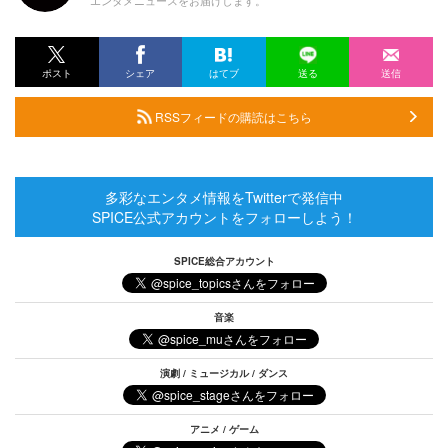
ポスト
シェア
はてブ
送る
送信
RSSフィードの購読はこちら
多彩なエンタメ情報をTwitterで発信中
SPICE公式アカウントをフォローしよう！
SPICE総合アカウント
音楽
演劇 / ミュージカル / ダンス
アニメ / ゲーム