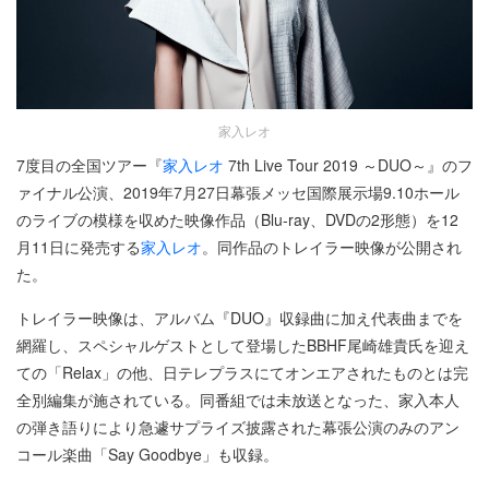
家入レオ
7度目の全国ツアー『
家入レオ
7th Live Tour 2019 ～DUO～』のフ
ァイナル公演、2019年7月27日幕張メッセ国際展示場9.10ホール
のライブの模様を収めた映像作品（Blu-ray、DVDの2形態）を12
月11日に発売する
家入レオ
。同作品のトレイラー映像が公開され
た。
トレイラー映像は、アルバム『DUO』収録曲に加え代表曲までを
網羅し、スペシャルゲストとして登場したBBHF尾崎雄貴氏を迎え
ての「Relax」の他、日テレプラスにてオンエアされたものとは完
全別編集が施されている。同番組では未放送となった、家入本人
の弾き語りにより急遽サプライズ披露された幕張公演のみのアン
コール楽曲「Say Goodbye」も収録。