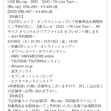
LIVE Blu-ray・DVD 「DUO ~7th Live Tour~」
[Blu-ray] VIXL-283 / ￥5,400+税
[DVD] VIBL-957 / ￥4,900+税
【特典①】
下記CDショップ・オンラインショップにて対象商品を期間内
にご予約の方に、【家入レオ「DUO ～7th Live Tour～」A5
サイズ オリジナルクリアファイル】をプレゼント致します。
＜先行予約期間＞
9月28日（土）21:00～10月18日（金）18:00
＜対象CDショップ・オンラインショップ＞
・タワーレコード / タワーオンライン
・HMV / HMV&BOOKS online
・TSUTAYA/ TSUTAYAオンライン
・Amazon.co.jp
・楽天ブックス
・セブンネットショッピング
・ビクターオンラインストア
※特典取扱いの無い店舗等もございますので、詳しくはお近く
の店舗等へお問い合わせ下さい。
【特典②】
下記対象ライブの会場CD・Blu-ray・DVD販売ブースにて、
対象商品を全額前金にてご予約頂いた方に先着で会場限定特
典【家入レオ「DUO ～7th Live Tour～」A5サイズオリジナ