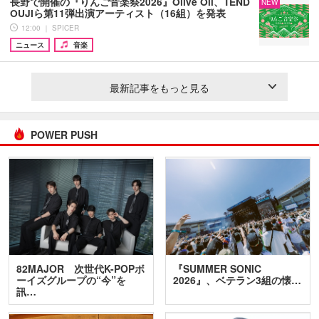
長野で開催の『りんご音楽祭2026』Olive Oil、TEND
NEW
OUJIら第11弾出演アーティスト（16組）を発表
12:00 ｜ SPICER
ニュース
音楽
最新記事をもっと見る
POWER PUSH
82MAJOR 次世代K-POPボ
『SUMMER SONIC
ーイズグループの“今”を
2026』、ベテラン3組の懐…
訊…