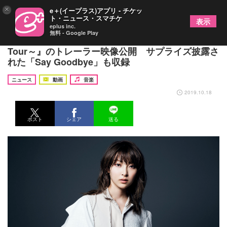
×
e＋(イープラス)アプリ - チケッ
ト・ニュース・スマチケ
表示
eplus inc.
無料 - Google Play
家入レオ、最新ライブ映像作品『DUO ～7th Live
Tour～』のトレーラー映像公開 サプライズ披露さ
れた「Say Goodbye」も収録
ニュース
動画
音楽
2019.10.18
ポスト
シェア
送る