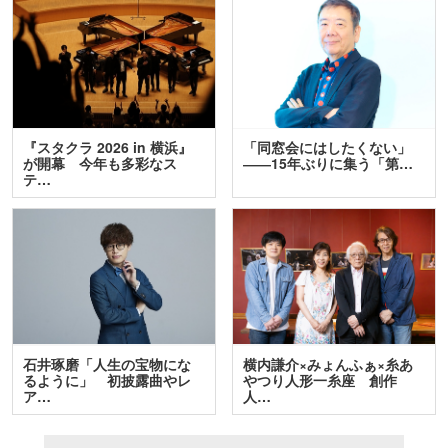
『スタクラ 2026 in 横浜』
「同窓会にはしたくない」
が開幕 今年も多彩なス
――15年ぶりに集う「第…
テ…
石井琢磨「人生の宝物にな
横内謙介×みょんふぁ×糸あ
るように」 初披露曲やレ
やつり人形一糸座 創作
ア…
人…