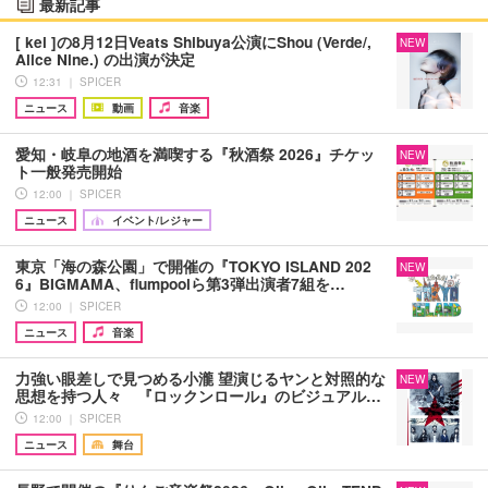
最新記事
[ kei ]の8月12日Veats Shibuya公演にShou (Verde/,
NEW
Alice Nine.) の出演が決定
12:31 ｜ SPICER
ニュース
動画
音楽
愛知・岐阜の地酒を満喫する『秋酒祭 2026』チケッ
NEW
ト一般発売開始
12:00 ｜ SPICER
ニュース
イベント/レジャー
東京「海の森公園」で開催の『TOKYO ISLAND 202
NEW
6』BIGMAMA、flumpoolら第3弾出演者7組を…
12:00 ｜ SPICER
ニュース
音楽
力強い眼差しで見つめる小瀧 望演じるヤンと対照的な
NEW
思想を持つ人々 『ロックンロール』のビジュアル…
12:00 ｜ SPICER
ニュース
舞台