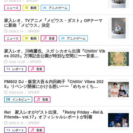
2026.6.4 ｜ SPICER
ニュース
動画
アニメ/ゲーム
家入レオ、TVアニメ『メビウス・ダスト』OPテーマ
に新曲「メビウス」決定
2026.5.14 ｜ SPICER
ニュース
動画
音楽
アニメ/ゲーム
家入レオ、川崎鷹也、スガ シカオら出演『Chillin' Vib
es 2025』万博記念公園が特別な空間にーー音楽…
2025.10.28 ｜ SPICER
レポート
音楽
FM802 DJ・飯室大吾＆内田絢子『Chillin’ Vibes 202
5』リベンジ開催にかける想いーー「めちゃくち…
2025.9.26 ｜ SPICER
インタビュー
音楽
Rei 家入レオがゲスト出演、『Reiny Friday –Rei＆
Friends– vol.17』オフィシャルレポートが到着
2025.9.12 ｜ SPICER
レポート
音楽