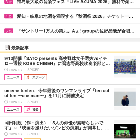
福島最大級の音楽フェス『LIVE AZUMA 2026』無料で楽…
3
位
愛知・岐阜の地酒を満喫する『秋酒祭 2026』チケット一…
4
位
『サントリー1万人の第九』Aぇ! groupの佐野晶哉が合唱…
5
位
最新記事
9/13開催『SATO presents 高校野球女子選抜vsイチ
ロー選抜 KOBE CHIBEN』に習志野高校吹奏楽部と…
2026.8.7 ｜ SPICER
ニュース
スポーツ
omeme tenten、今年最後のワンマンライブ『ten out
of ten 〜one man〜』を11月に開催決定
2026.8.7 ｜ SPICER
ニュース
音楽
岡田利規（作・演出）「5人の俳優が素晴らしいで
す」～『映画を撮りたいゾンビの演劇』が開幕し、…
2026.8.7 ｜ SPICER