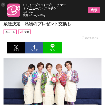
×
e＋(イープラス)アプリ - チケッ
ト・ニュース・スマチケ
表示
eplus inc.
無料 - Google Play
超特急、特別番組をスペースシャワーTVプラスで
放送決定 私物のプレゼント交換も
ニュース
音楽
2019.11.15
ポスト
シェア
送る