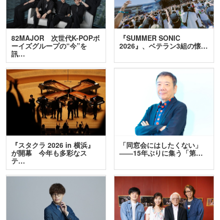
82MAJOR 次世代K-POPボ
『SUMMER SONIC
ーイズグループの“今”を
2026』、ベテラン3組の懐…
訊…
『スタクラ 2026 in 横浜』
「同窓会にはしたくない」
が開幕 今年も多彩なス
――15年ぶりに集う「第…
テ…