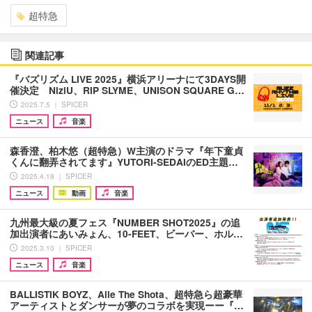
超特急
関連記事
『バズリズム LIVE 2025』横浜アリーナにて3DAYS開
催決定 NiziU、RIP SLYME、UNISON SQUARE G…
2025.7.5 ｜ SPICER
ニュース
音楽
森香澄、柏木悠（超特急）W主演のドラマ『年下童貞
くんに翻弄されてます』YUTORI-SEDAIのED主題…
2025.4.18 ｜ SPICER
ニュース
動画
音楽
九州最大級の夏フェス『NUMBER SHOT2025』の追
加出演者にあいみょん、10-FEET、ビーバー、ホル…
2025.3.10 ｜ SPICER
ニュース
音楽
BALLISTIK BOYZ、Aile The Shota、超特急ら超豪華
アーティストとダンサーが夢のコラボを実現ーー『…