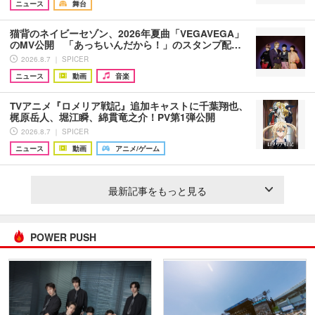
ニュース
舞台
猫背のネイビーセゾン、2026年夏曲「VEGAVEGA」
のMV公開 「あっちいんだから！」のスタンプ配…
2026.8.7 ｜ SPICER
ニュース
動画
音楽
TVアニメ『ロメリア戦記』追加キャストに千葉翔也、
梶原岳人、堀江瞬、綿貫竜之介！PV第1弾公開
2026.8.7 ｜ SPICER
ニュース
動画
アニメ/ゲーム
最新記事をもっと見る
POWER PUSH