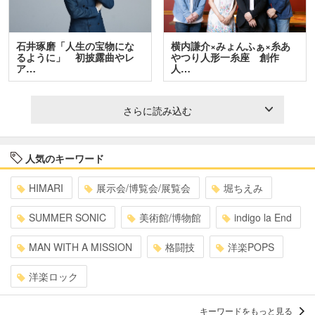
石井琢磨「人生の宝物にな
横内謙介×みょんふぁ×糸あ
るように」 初披露曲やレ
やつり人形一糸座 創作
ア…
人…
さらに読み込む
人気のキーワード
HIMARI
展示会/博覧会/展覧会
堀ちえみ
SUMMER SONIC
美術館/博物館
indigo la End
MAN WITH A MISSION
格闘技
洋楽POPS
洋楽ロック
キーワードをもっと見る