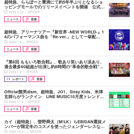
超特急、ららぽーと豊洲にて約5年半ぶりとなるショ
ッピングモールでのリリースイベントを開催 公式…
2023.3.23 ｜ SPICER
ニュース
音楽
超特急、アリーナツアー『新世界 -NEW WORLD-』1
4のパフォーマンス曲を「Re-ver.」として一挙配…
2023.1.8 ｜ SPICER
ニュース
音楽
『第6回 ももいろ歌合戦』、歌あり笑いあり涙あり、
過去最多60組超が出演し約8時間の“革命的歌合戦”…
2023.1.2 ｜ SPICER
レポート
音楽
Official髭男dism、超特急、JO1、Stray Kids、米津
玄師らがランクイン LINE MUSIC10月度トレンド…
2022.11.8 ｜ SPICER
ニュース
音楽
カイ（超特急）、曽野舜太（M!LK）らEBiDAN選抜メ
ンバーが限定冬のコスメを使ったジェンダーレスな…
2022.10.31 ｜ SPICER