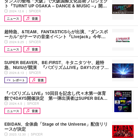
ダンスの聖地「大阪」で大阪国際文化芸術プロジェク
ト『TURNT UP OSAKA – DANCE & MUSIC –』開…
2024.12.6 ｜ SPICER
ニュース
音楽
超特急、&TEAM、FANTASTICSらが出演、“ダンスボ
ーカル”がテーマの音楽イベント『Livejack』今年…
2024.9.25 ｜ SPICER
ニュース
音楽
SUPER BEAVER、BE:FIRST、キタニタツヤ、超特
急、NiziUが競演 『バズリズムLIVE』DAY1のオフ…
2024.8.13 ｜ SPICER
レポート
音楽
『バズリズム LIVE』10回目を記念し代々木第一体育
館で4DAYS開催決定 第一弾出演者はSUPER BEA…
2024.4.5 ｜ SPICER
ニュース
音楽
EBiDAN、全体曲「Stage of the Universe」配信リリ
ースが決定
2023.12.30 ｜ SPICER