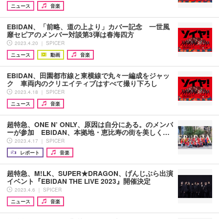
ニュース
音楽
EBiDAN、「前略、道の上より」カバー記念 一世風
靡セピアのメンバー対談第3弾は春海四方
2023.4.20 ｜ SPICER
ニュース
動画
音楽
EBiDAN、田園都市線と東横線で丸々一編成をジャッ
ク 車両内のクリエイティブはすべて撮り下ろし
2023.4.18 ｜ SPICER
ニュース
音楽
超特急、ONE N’ ONLY、原因は自分にある。のメンバ
ーが参加 EBiDAN、本拠地・恵比寿の街を美しく…
2023.4.17 ｜ SPICER
レポート
音楽
超特急、M!LK、SUPER★DRAGON、げんじぶら出演
イベント『EBiDAN THE LIVE 2023』開催決定
2023.4.6 ｜ SPICER
ニュース
音楽