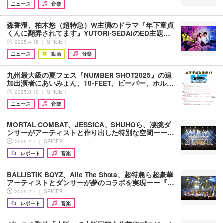
ニュース
音楽
森香澄、柏木悠（超特急）W主演のドラマ『年下童貞
くんに翻弄されてます』YUTORI-SEDAIのED主題…
2025.4.18 ｜ SPICER
ニュース
動画
音楽
九州最大級の夏フェス『NUMBER SHOT2025』の追
加出演者にあいみょん、10-FEET、ビーバー、ホル…
2025.3.10 ｜ SPICER
ニュース
音楽
MORTAL COMBAT、JESSICA、SHUHOら、凄腕ダ
ンサーがアーティストと作り出した特別な空間ーー…
2025.2.7 ｜ SPICER
レポート
音楽
BALLISTIK BOYZ、Aile The Shota、超特急ら超豪華
アーティストとダンサーが夢のコラボを実現ーー『…
2025.2.7 ｜ SPICER
レポート
音楽