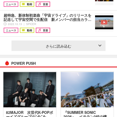
ニュース
動画
音楽
超特急、新体制初楽曲「宇宙ドライブ」のリリースを
記念して宇宙空間で生配信 新メンバーの担当カラ…
2022.10.13 ｜ SPICER
ニュース
動画
音楽
さらに読み込む
POWER PUSH
82MAJOR 次世代K-POPボ
『SUMMER SONIC
ーイズグループの“今”を
2026』、ベテラン3組の懐…