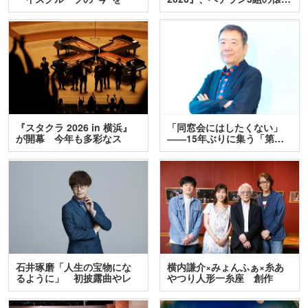
訊…
『スタクラ 2026 in 横浜』
「同窓会にはしたくない」
が開幕 今年も多彩なス
――15年ぶりに集う「第…
テ…
石井琢磨「人生の宝物にな
横内謙介×みょんふぁ×糸あ
るように」 初披露曲やレ
やつり人形一糸座 創作
ア…
人…