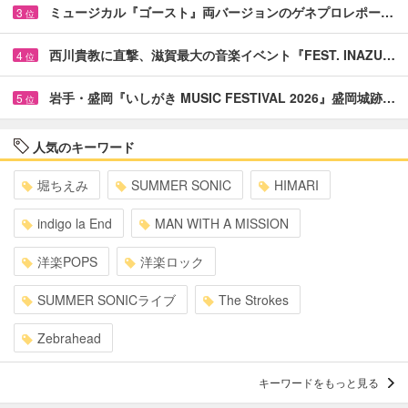
ミュージカル『ゴースト』両バージョンのゲネプロレポー…
3
位
西川貴教に直撃、滋賀最大の音楽イベント『FEST. INAZU…
4
位
岩手・盛岡『いしがき MUSIC FESTIVAL 2026』盛岡城跡…
5
位
人気のキーワード
堀ちえみ
SUMMER SONIC
HIMARI
indigo la End
MAN WITH A MISSION
洋楽POPS
洋楽ロック
SUMMER SONICライブ
The Strokes
Zebrahead
キーワードをもっと見る