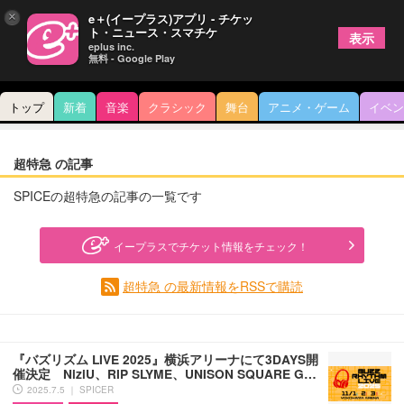
×
e＋(イープラス)アプリ - チケッ
ト・ニュース・スマチケ
表示
eplus inc.
無料 - Google Play
トップ
新着
音楽
クラシック
舞台
アニメ・ゲーム
イベン
超特急 の記事
SPICEの超特急の記事の一覧です
イープラスでチケット情報をチェック！
超特急 の最新情報をRSSで購読
『バズリズム LIVE 2025』横浜アリーナにて3DAYS開
催決定 NiziU、RIP SLYME、UNISON SQUARE G…
2025.7.5 ｜ SPICER