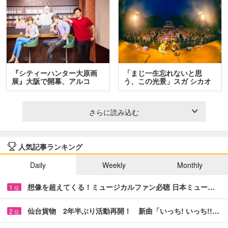
『シティーハンター大原画
「まじ一生忘れないと思
展』大阪で開幕、アルコ
う、この光景」スガ シカオ
＆…
と…
さらに読み込む
人気記事ランキング
Daily
Weekly
Monthly
想像を超えてくる！ミュージカルファン必聴 日本ミュー…
1
位
仙台貨物 2年半ぶり活動再開！ 新曲「いっち! いっち!!…
2
位