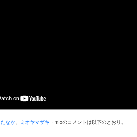
、
たなか
、
ミオヤマザキ
・mioのコメントは以下のとおり。