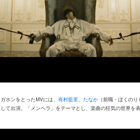
ガホンをとったMVには、
有村藍里
、
たなか
（前職・ぼくのり
として出演。「メンヘラ」をテーマとし、楽曲の狂気の世界を