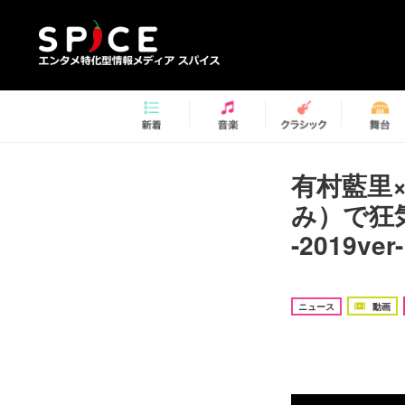
有村藍里
み）で狂
-2019v
ニュース
動画