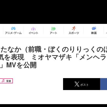
×たなか（前職・ぼくのりりっくの
気を表現 ミオヤマザキ「メンヘラ
er-」MVを公開
音楽
ポスト