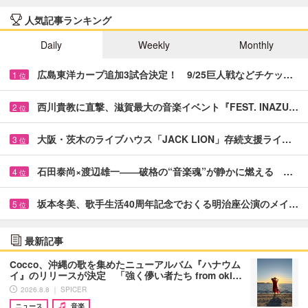
人気記事ランキング
Daily
Weekly
Monthly
広島東洋カープ追加3試合決定！ 9/25巨人戦などチケッ…
1
位
西川貴教に直撃、滋賀最大の音楽イベント『FEST. INAZU…
2
位
大阪・茨木のライブハウス「JACK LION」存続支援ライ…
3
位
石田泰尚×渡辺雄一――破格の“音楽魂”が静かに燃える …
4
位
坂本冬美、歌手生活40周年記念でおくる明治座公演のメイ…
5
位
最新記事
Cocco、沖縄の歌を集めたニューアルバム『ハナウム
イ』のリリースが決定 「強く儚い者たち from oki…
2026.8.8 ｜ SPICER
ニュース
音楽