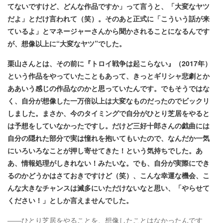
てないですけど、どんな作品ですか」って言うと、「大変なヤツ
だよ」とだけ言われて（笑）。そのあと正式に「こういう話が来
ているよ」とマネージャーさんから聞かされることになるんです
が、想像以上に“大変なヤツ”でした。
栗山さんとは、その前に『トロイ戦争は起こらない』（2017年）
という作品をやっていたこともあって、きっとギリシャ悲劇とか
ああいう感じの作品なのかと思っていたんです。でもそうではな
く、自分が想像した一万倍以上は大変なものだったのでビックリ
しました。まさか、今のタイミングで自分がひとり芝居をやると
は予想をしていなかったですし。だけど三好十郎さんの戯曲には
自分の隠れた部分で実は憧れを抱いてもいたので、なんだか一気
にいろいろなことが押し寄せてきた！という気持ちでした。あ
あ、情報処理がしきれない！みたいな。でも、自分が実際にでき
るのかどうかはさておきですけど（笑）、こんな幸運な機会、こ
んな大きなチャンスは滅多にいただけないなと思い、「やらせて
ください！」としか言えませんでした。
――ひとり芝居をやることを、想像したことはなかったんです