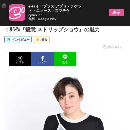
×
e＋(イープラス)アプリ - チケッ
ト・ニュース・スマチケ
表示
eplus inc.
無料 - Google Play
ひとり芝居に初挑戦の鈴木杏にインタビュー～三好
十郎作『殺意 ストリップショウ』の魅力
インタビュー
舞台
2020.6.10
ポスト
シェア
送る