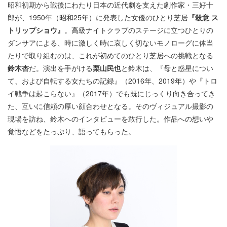
昭和初期から戦後にわたり日本の近代劇を支えた劇作家・三好十
郎が、1950年（昭和25年）に発表した女優のひとり芝居
『殺意 ス
トリップショウ』
。高級ナイトクラブのステージに立つひとりの
ダンサアによる、時に激しく時に哀しく切ないモノローグに体当
たりで取り組むのは、これが初めてのひとり芝居への挑戦となる
鈴木杏
だ。演出を手がける
栗山民也
と鈴木は、『母と惑星につい
て、および自転する女たちの記録』（2016年、2019年）や『トロ
イ戦争は起こらない』（2017年）でも既にじっくり向き合ってき
た、互いに信頼の厚い顔合わせとなる。そのヴィジュアル撮影の
現場を訪ね、鈴木へのインタビューを敢行した。作品への想いや
覚悟などをたっぷり、語ってもらった。