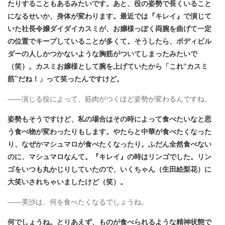
たりすることもあるみたいです。あと、役の姿勢で長くいること
になるせいか、身体が変わります。最近では『キレイ』で演じて
いた社長令嬢ダイダイカスミが、お嬢様っぽく両腕を曲げて一定
の位置でキープしていることが多くて。そうしたら、ボディビル
ダーの人しかつかないような胸筋がついてしまったみたいで
（笑）。カスミお嬢様として腕を上げていたから「これ“カスミ
筋”だね！」って笑ったんですけど​。
――演じる役によって、筋肉がつくほど姿勢が変わるんですね。
姿勢もそうですけど、私の場合はその時によって食べたいなと思
う食べ物が変わったりもします。やたらと中華が食べたくなった
り、なぜかマシュマロが食べたくなったり。ふだん全然食べない
のに、マシュマロなんて。『キレイ』の時はリンゴでした。リン
ゴをいつも丸かじりしていたので、いくちゃん（生田絵梨花）に
大笑いされちゃいましたけど（笑）。
――美沙は、何を食べたくなるでしょうね。
何でしょうね。とりあえず、ものが食べられるような精神状態で