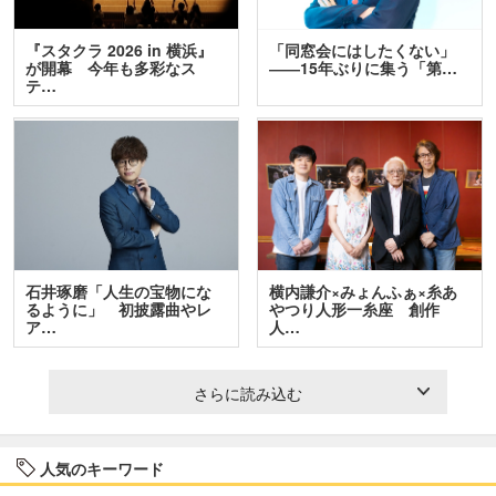
『スタクラ 2026 in 横浜』
「同窓会にはしたくない」
が開幕 今年も多彩なス
――15年ぶりに集う「第…
テ…
石井琢磨「人生の宝物にな
横内謙介×みょんふぁ×糸あ
るように」 初披露曲やレ
やつり人形一糸座 創作
ア…
人…
さらに読み込む
人気のキーワード