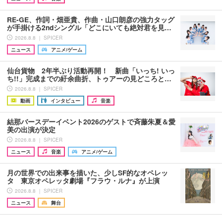
RE-GE、作詞・畑亜貴、作曲・山口朗彦の強力タッグ
が手掛ける2ndシングル「どこにいても絶対君を見…
2026.8.8 ｜ SPICER
ニュース
アニメ/ゲーム
仙台貨物 2年半ぶり活動再開！ 新曲「いっち! いっ
ち!!」完成までの紆余曲折、トゥアーの見どころと…
2026.8.8 ｜ SPICER
動画
インタビュー
音楽
結那バースデーイベント2026のゲストで斉藤朱夏＆愛
美の出演が決定
2026.8.8 ｜ SPICER
ニュース
音楽
アニメ/ゲーム
月の世界での出来事を描いた、少しSF的なオペレッ
タ 東京オペレッタ劇場『フラウ・ルナ』が上演
2026.8.8 ｜ SPICER
ニュース
舞台