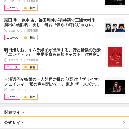
2026.7.30 ｜ SPICER
ニュース
舞台
森田 剛、鈴木 杏、峯田和伸が初共演で三浦大輔作・
演出の会話劇に挑む 舞台『僕らの時代じゃない』…
2026.7.13 ｜ SPICER
ニュース
舞台
明日海りお、キムラ緑子が出演する、詩と音楽の光景
『エレクトラ』 中尾明慶ら追加キャスト、作曲家…
2026.7.13 ｜ SPICER
ニュース
舞台
三浦透子が衝撃の一人芝居に挑む 話題作『プライマ・
フェイシィ ー私の声を聞いてー』東京 ザ・スズナ…
2026.7.1 ｜ SPICER
ニュース
舞台
関連サイト
公式サイト