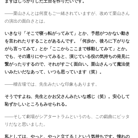
まずはしっかりした土台を作りたいです​。
――栗山さんとは何度もご一緒されていますが、改めて栗山さん
の演出の面白さとは。
いきなり「そこで寝っ転がってみて」とか、予想がつかない動き
を言われたりすることがあるんです。「何歩か、後ろに下がりな
がら言ってみて」とか「ここからここまで移動してみて」とか。
でも、その通りにやってみると、演じている役の気持ちの発見に
繋がったりするので、それがすごく面白い。栗山さんって魔法使
いみたいだなあって、いつも思っています
（笑）。
――稽古場では、先生みたいな印象もあります。
そうですよね、先生とかお父さんみたいな感じ（笑）。安心して
恥ずかしいところもみせられる
。
――そして劇場がシアタートラムというのも、この戯曲にピッタ
リだなと思いました。
私としては、やっと、やっと立てる！という気持ちです。憧れの