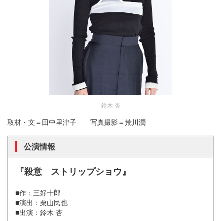
鈴木 杏
取材・文＝田中里津子 写真撮影＝荒川潤
公演情報
『殺意 ストリップショウ』
■作：三好十郎
■演出：栗山民也
■出演：鈴木 杏