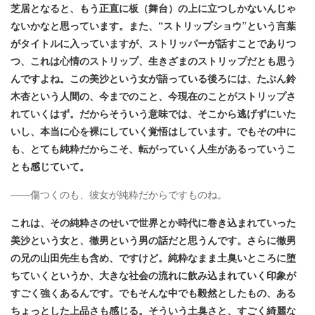
芝居となると、もう正直に板（舞台）の上に立つしかないんじゃ
ないかなと思っています。また、“ストリップショウ”という言葉
がタイトルに入っていますが、ストリッパーが話すことでありつ
つ、これは心情のストリップ、生きざまのストリップだとも思う
んですよね。この美沙という女が語っている後ろには、たぶん鈴
木杏という人間の、今までのこと、今現在のことがストリップさ
れていくはず。だからそういう意味では、そこから逃げずにいた
いし、本当に心を裸にしていく覚悟はしています。でもその中に
も、とても純粋だからこそ、転がっていく人生があるっていうこ
とも感じていて。
――傷つくのも、彼女が純粋だからですものね。
これは、その純粋さのせいで世界とか時代に巻き込まれていった
美沙という女と、徹男という男の話だと思うんです。さらに徹男
の兄の山田先生も含め、ですけど。純粋なまま土臭いところに堕
ちていくというか、大きな社会の流れに飲み込まれていく印象が
すごく強くあるんです。でもそんな中でも毅然としたもの、ある
ちょっとした上品さも感じる。そういう土臭さと、すごく綺麗な