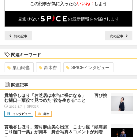
この記事が気に入ったら
いいね！
しよう
見逃せない
の最新情報をお届けします
前の記事
次の記事
関連キーワード
栗山民也
鈴木杏
SPICEインタビュー
関連記事
貫地谷しほり「お芝居は本当に裸になる」――再び挑
む樋口一葉役で見つめた“役を生きる”こと
2026.8.7 ｜ SPICER
インタビュー
舞台
貫地谷しほり、若村麻由美ら出演 こまつ座『頭痛肩
こり樋口一葉』が開幕 舞台写真＆コメントが到着