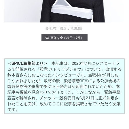
鈴木 杏（撮影：荒川潤）
画像を全て表示（7件）
＜SPICE編集部より＞
本記事は、2020年7月にシアタートラ
ムで開催される『殺意 ストリップショウ』について、出演する
鈴木杏さんにおこなったインタビューです。当取材は2月にお
こなわれましたが、取材の後、緊急事態宣言による公演会場の
臨時閉館等の影響で
発売日が延期されていたため、本
記事も掲載を見合わせておりました。しかしながら、緊急事態
宣言が解除され、
一般発売日も6月21日に正式決定さ
れたことを受け、改めてここに記事を掲載させていただく次第
です。