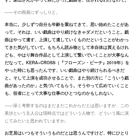
――その両肩にずっしりと。
本当に。少しずつ自分も年齢を重ねてきて、思い始めたことがあ
って。それは、いい戯曲はやり続けなきゃダメだということ。戯
曲はやって遺す、上演して遺していくものだということがわかっ
てきた気がしていて。もちろん読み物として本自体は買えるけれ
ども、やはり舞台作品として上演して繋いでいくことが大事なん
だなって。KERA×CROSS（『フローズン・ビーチ』2019年）を
やった時にも思ったんです、いい戯曲はやり続けられるべきだ
と。そして上演を成功させることで、また別の方に「こういう戯
曲があったのか」と気づいてもらう。そうやって広めていくこと
も、役者にとって大事な仕事のひとつなのかもしれない
。
――深く考察するのはまだまだこれからだとは思いますが、この
美沙という主人公は現時点ではどういう人物で、どういう風に演
じてみたいと思われていますか。
お芝居はいつもそういうものだとは思うんですけど、特にひとり