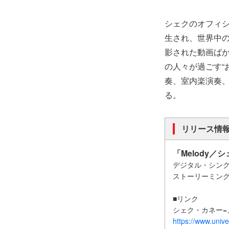
シェクのオフィシ
生され、世界中
影された動画ば
の人々が過ごす“
奏、室内楽演奏
る。
リリース情
「Melody／
デジタル・シン
ストーリーミン
■リンク
シェク・カネー=
https://www.univ