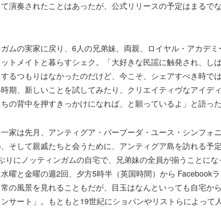
して演奏されたことはあったが、公式リリースの予定はまるで
ンガムの実家に戻り、6人の兄弟妹、両親、ロイヤル・アカデミ
ラットメイトと暮らすシェク。「大好きな民謡に触発され、し
スするつもりはなかったのだけど、今こそ、シェアすべき時で
い時期、新しいことを試してみたり、クリエイティヴなアイデ
たちの背中を押すきっかけになれば、と願っているよ」と語っ
ン一家は先月、アンティグア・バーブーダ・ユース・シンフォ
め、そして親戚たちと会うために、アンティグア島を訪れる予
年ぶりにノッティンガムの自宅で、兄弟妹の全員が揃うことにな
水曜と金曜の週2回、夕方5時半（英国時間）から Facebook
日常の風景を見れることもだが、目玉はなんといっても自宅か
ンサート」。もともと19世紀にショパンやリストらによって
。