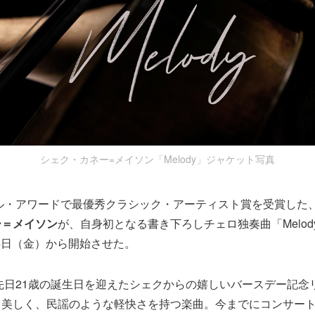
シェク・カネー=メイソン「Melody」ジャケット写真
バル・アワードで最優秀クラシック・アーティスト賞を受賞した
ー＝メイソン
が、自身初となる書き下ろしチェロ独奏曲「Melo
24日（金）から開始させた。
は、先日21歳の誕生日を迎えたシェクからの嬉しいバースデー記
も美しく、民謡のような軽快さを持つ楽曲。今までにコンサー