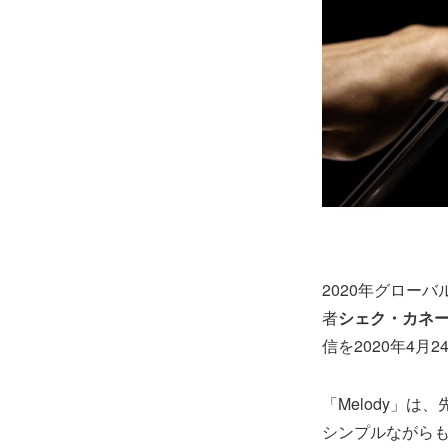
2020年グロー
者
シェク・カネ
信を2020年4月
「Melody」
シンプルながら