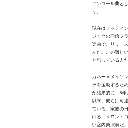
アンコール曲と
う。
現在はノッティ
ジックの同僚フ
楽曲で、リリー
んだ。この難し
と思っている人
カネー＝メイソ
ラを援助するた
が結果的に、5
以来、彼らは毎週
ている。家族の
ける「サロン・コ
い室内楽演奏だ