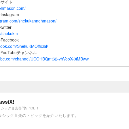
ルサイト
nehmason.com/
stagram
tagram.com/shekukannehmason/
tter
om/shekukm
cebook
book.com/ShekuKMOfficial/
ouTubeチャンネル
utube.com/channel/UCOHBQmt62-vhVooX-0iMBww
assiX!
シック音楽専門SPICER
ラシック音楽のトピックを紹介いたします。