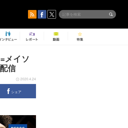
=メイソ
配信
2020.4.24
シェア