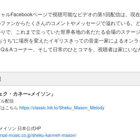
ャルFacebookページで視聴可能なビデオの第1回配信は、現在
のファンからたくさんのコメントやメッセージで溢れている。
かりで、これまで立っていた世界各地の名だたる会場のステー
おうち”に場所を変えたイギリスきっての音楽一家によるオンラ
、Q＆Aコーナー、そして日常のひとコマを、視聴者は家にいな
報
シェク・カネー=メイソン」
グル配信
グはこちら
https://classic.lnk.to/Sheku_Mason_Melody
メイソン 日本公式HP
ersal-music.co.jp/sheku-kanneh-mason/