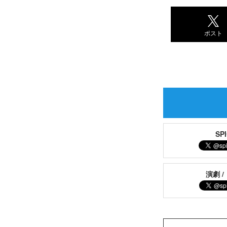
ポスト
S
演劇 /