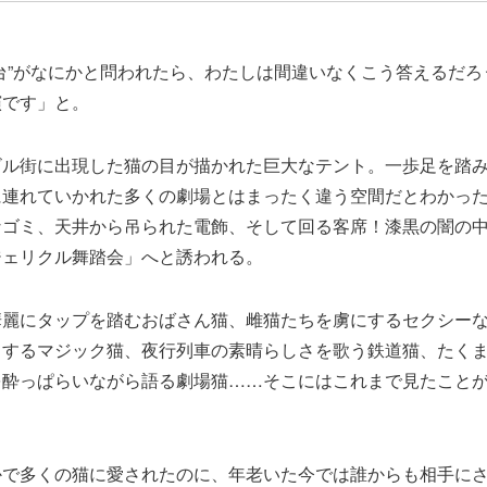
台”がなにかと問われたら、わたしは間違いなくこう答えるだろ
演です」と。
ビル街に出現した
猫の目が描かれた
巨大なテント。一歩足を踏
に連れていかれた多くの劇場とはまったく違う空間だとわかっ
なゴミ、天井から吊られた電飾、そして回る客席！漆黒の闇の
ジェリクル舞踏会」へと誘われる。
華麗にタップを踏むおばさん猫、雌猫たちを虜にするセクシー
出するマジック猫、夜行列車の素晴らしさを歌う鉄道猫、たく
を酔っぱらいながら語る劇場猫……そこにはこれまで見たこと
かで多くの猫に愛されたのに、年老いた今では誰からも相手に