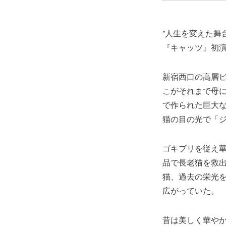
”人生を変えた舞
『キャッツ』初
新宿西口の高層
こがそれまで母
で作られた巨大
猫の目の光で「
ゴキブリを従え
品で長老猫を救
猫、過去の栄光
広がっていた。
昔は美しく華や