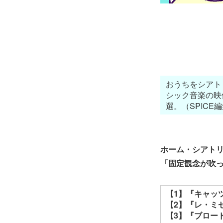
おうちをシアト
シック音楽の映
選。
（SPICE
ホーム・シアト
「固定観念が吹っ
【1】
『キャッ
【2】
『レ・ミ
【3】
『ブロー