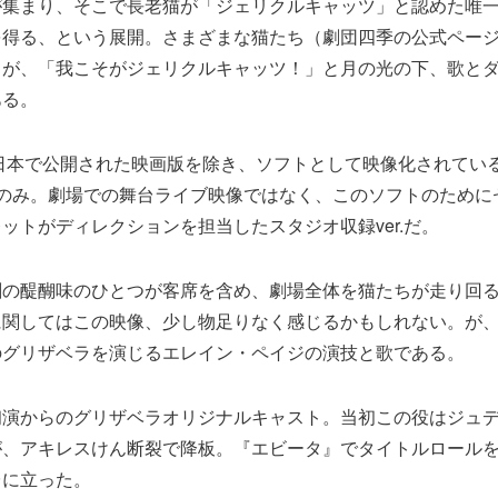
が集まり、そこで長老猫が「ジェリクルキャッツ」と認めた唯
得る、という展開。さまざまな猫たち（劇団四季の公式ページ
）が、「我こそがジェリクルキャッツ！」と月の光の下、歌と
ある。
に日本で公開された映画版を除き、ソフトとして映像化されている
本のみ。劇場での舞台ライブ映像ではなく、このソフトのために
ットがディレクションを担当したスタジオ収録ver.だ。
劇の醍醐味のひとつが客席を含め、劇場全体を猫たちが走り回
に関してはこの映像、少し物足りなく感じるかもしれない。が
のグリザベラを演じるエレイン・ペイジの演技と歌である。
初演からのグリザベラオリジナルキャスト。当初この役はジュ
が、アキレスけん断裂で降板。『エビータ』でタイトルロール
台に立った。