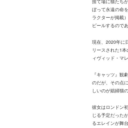
捨て場に猫たち
ぼって永遠の命を
ラクターが掲載
ピールするので
現在、2020年
リースされた1
ィヴィッド・マレ
『キャッツ』観
のだが、その点
しいのが娼婦猫
彼女はロンドン
じる予定だった
るエレインが舞