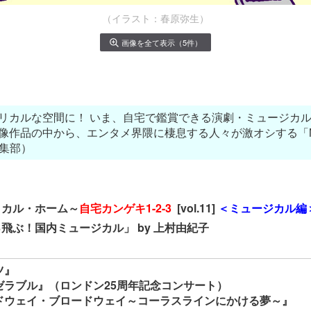
（イラスト：春原弥生）
画像を全て表示（5件）
リカルな空間に！ いま、自宅で鑑賞できる演劇・ミュージカ
像作品の中から、
エンタメ界隈に棲息する人々が激オシする「My F
編集部）
リカル・ホーム～
自宅カンゲキ1-2-3
[vol.11]
＜ミュージカル編
飛ぶ！国内ミュージカル」​ by 上村由紀子
ツ』
ゼラブル』（ロンドン25周年記念コンサート）
ドウェイ・ブロードウェイ～コーラスラインにかける夢～』