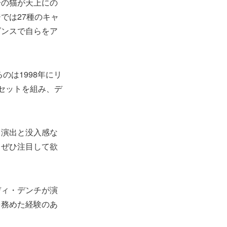
一の猫が天上にの
では27種のキャ
ダンスで自らをア
のは1998年にリ
セットを組み、デ
る演出と没入感な
、ぜひ注目して欲
ディ・デンチが演
を務めた経験のあ