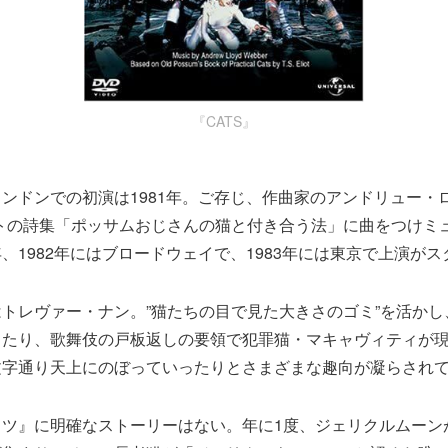
『CATS』
ロンドンでの初演は1981年。ご存じ、作曲家のアンドリュー・
トの詩集「ポッサムおじさんの猫と付き合う法」に曲をつけミ
、1982年にはブロードウェイで、1983年には東京で上演が
は
トレヴァー・ナン。”猫たちの目で見た大きさのゴミ”を活か
ったり、歌舞伎の戸板返しの要領で犯罪猫・マキャヴィティが
文字通り天上にのぼっていったりとさまざまな趣向が凝らされ
ッツ』に明確なストーリーはない。年に1度、ジェリクルムーン