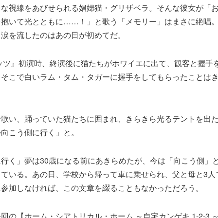
うな視線をあびせられる娼婦猫・グリザベラ。そんな彼女が「
を抱いて光とともに……！」と歌う「メモリー」はまさに絶唱
て涙を流したのはあの日が初めてだ。
ャッツ』初演時、終演後に猫たちがホワイエに出て、観客と握手
。そこで白いラム・タム・タガーに握手をしてもらったことは
で歌い、踊っていた猫たちに囲まれ、きらきら光るテントを出
か向こう側に行く」と。
行く」夢は30歳になる前にあきらめたが、今は「向こう側」
している。あの日、学校から帰って車に乗せられ、父と母と3人
に参加しなければ、この文章を綴ることもなかっただろう。
回の【ホーム・シアトリカル・ホーム ～自宅カンゲキ 1-2-3