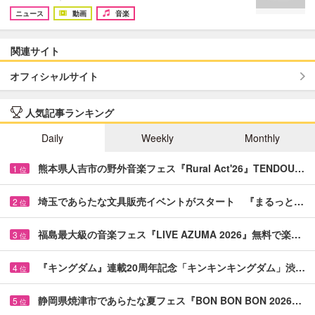
ニュース
動画
音楽
関連サイト
オフィシャルサイト
人気記事ランキング
Daily
Weekly
Monthly
熊本県人吉市の野外音楽フェス『Rural Act'26』TENDOU…
1
位
埼玉であらたな文具販売イベントがスタート 『まるっと…
2
位
福島最大級の音楽フェス『LIVE AZUMA 2026』無料で楽…
3
位
『キングダム』連載20周年記念「キンキンキングダム」渋…
4
位
静岡県焼津市であらたな夏フェス『BON BON BON 2026…
5
位