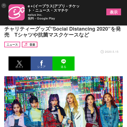
×
e＋(イープラス)アプリ - チケッ
ト・ニュース・スマチケ
表示
eplus inc.
無料 - Google Play
DREAMCATCHER、新型コロナウイルス対策支援
チャリティーグッズ“Social Distancing 2020”を発
売 Tシャツや抗菌マスクケースなど
ニュース
音楽
2020.5.15
ポスト
シェア
送る