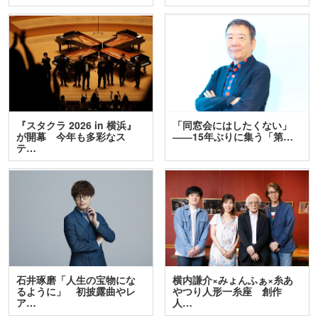
『スタクラ 2026 in 横浜』
「同窓会にはしたくない」
が開幕 今年も多彩なス
――15年ぶりに集う「第…
テ…
石井琢磨「人生の宝物にな
横内謙介×みょんふぁ×糸あ
るように」 初披露曲やレ
やつり人形一糸座 創作
ア…
人…