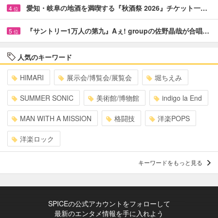
愛知・岐阜の地酒を満喫する『秋酒祭 2026』チケット一…
4
位
『サントリー1万人の第九』Aぇ! groupの佐野晶哉が合唱…
5
位
人気のキーワード
HIMARI
展示会/博覧会/展覧会
堀ちえみ
SUMMER SONIC
美術館/博物館
indigo la End
MAN WITH A MISSION
格闘技
洋楽POPS
洋楽ロック
キーワードをもっと見る
SPICEの公式アカウントをフォローして
最新のエンタメ情報を手に入れよう