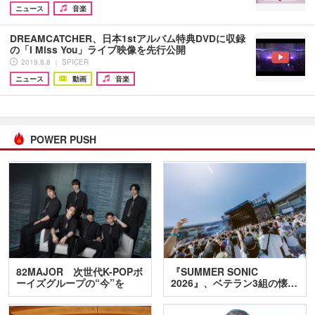
ニュース
音楽
DREAMCATCHER、日本1stアルバム特典DVDに収録
の「I Miss You」ライブ映像を先行公開
2019.8.8 ｜ SPICER
ニュース
動画
音楽
POWER PUSH
82MAJOR 次世代K-POPボ
『SUMMER SONIC
ーイズグループの“今”を
2026』、ベテラン3組の懐…
訊…