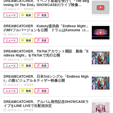
DREAMCATCHER、イベント延期を受けて『The Beg
inning Of The End』SHOWCASEのライブ映像…
2020.3.11 ｜ SPICER
ニュース
動画
音楽
DREAMCATCHER Kuboty提供曲「Endless Night」
のMVフルバージョンを公開 ドラムはKatsuma（c…
2020.3.4 ｜ SPICER
ニュース
動画
音楽
DREAMCATCHER、TikTokアカウント開設 新曲「E
ndless Night」をTikTokで先行公開
2020.2.26 ｜ SPICER
ニュース
動画
音楽
DREAMCATCHER、日本3rdシングル「Endless Nigh
t」の新ビジュアル＆ティザー映像公開
2020.2.21 ｜ SPICER
ニュース
動画
音楽
DREAMCATCHER、アルバム発売記念SHOWCASEラ
イブをLINE LIVEで生配信決定
2019.9.11 ｜ SPICER