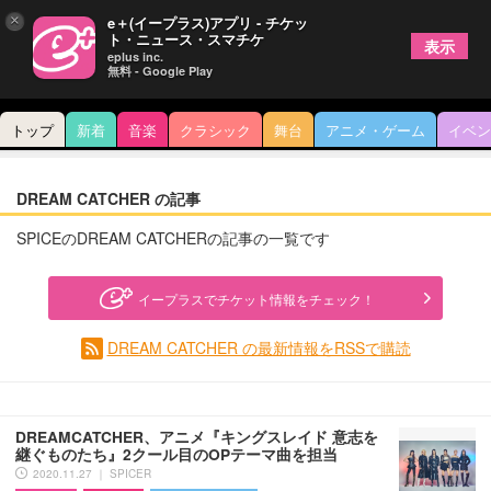
×
e＋(イープラス)アプリ - チケッ
ト・ニュース・スマチケ
表示
eplus inc.
無料 - Google Play
トップ
新着
音楽
クラシック
舞台
アニメ・ゲーム
イベン
DREAM CATCHER の記事
SPICEのDREAM CATCHERの記事の一覧です
イープラスでチケット情報をチェック！
DREAM CATCHER の最新情報をRSSで購読
DREAMCATCHER、アニメ『キングスレイド 意志を
継ぐものたち』2クール目のOPテーマ曲を担当
2020.11.27 ｜ SPICER