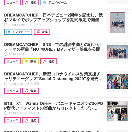
ニュース
音楽
アニメ/ゲーム
DREAMCATCHER 日本デビュー2周年を記念し、渋
谷マルイでポップアップショップを期間限定で開催…
2020.11.20 ｜ SPICER
インタビュー
音楽
DREAMCATCHER、SNS上での誹謗中傷との戦いが
テーマの新曲「NO MORE」MVティザー映像を公開
2020.11.19 ｜ SPICER
ニュース
動画
音楽
DREAMCATCHER、新型コロナウイルス対策支援チ
ャリティーグッズ“Social Distancing 2020”を発売…
2020.5.15 ｜ SPICER
ニュース
音楽
BTS、X1、Wanna Oneら ポニーキャニオンのK-PO
P歴代アーティストの楽曲からセレクトしたプレ…
2020.5.11 ｜ SPICER
ニュース
音楽