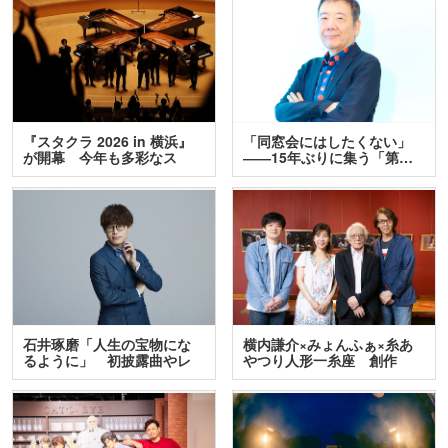
『スタクラ 2026 in 横浜』
「同窓会にはしたくない」
が開幕 今年も多彩なス
――15年ぶりに集う「第…
テ…
石井琢磨「人生の宝物にな
横内謙介×みょんふぁ×糸あ
るように」 初披露曲やレ
やつり人形一糸座 創作
ア…
人…