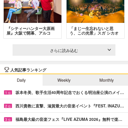
『シティーハンター大原画
「まじ一生忘れないと思
展』大阪で開幕、アルコ
う、この光景」スガ シカオ
＆…
と…
さらに読み込む
人気記事ランキング
Daily
Weekly
Monthly
坂本冬美、歌手生活40周年記念でおくる明治座公演のメイ…
1
位
西川貴教に直撃、滋賀最大の音楽イベント『FEST. INAZU…
2
位
福島最大級の音楽フェス『LIVE AZUMA 2026』無料で楽…
3
位