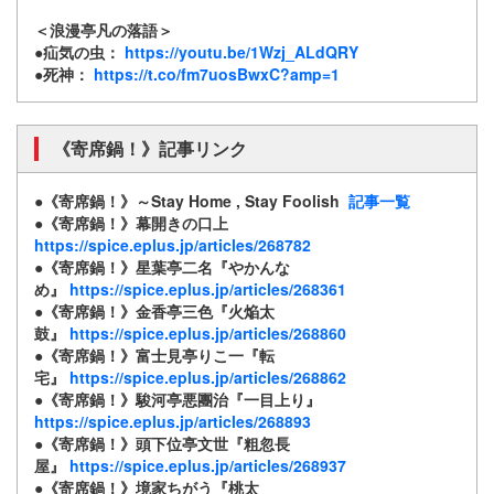
＜浪漫亭凡の落語＞
●疝気の虫：
https://youtu.be/1Wzj_ALdQRY
●死神：
https://t.co/fm7uosBwxC?amp=1
《寄席鍋！》記事リンク
●《寄席鍋！》～Stay Home , Stay Foolish
記事一覧
●《寄席鍋！》幕開きの口上
https://spice.eplus.jp/articles/268782
●《寄席鍋！》星葉亭二名『やかんな
め』
https://spice.eplus.jp/articles/268361
●《寄席鍋！》金香亭三色『火焔太
鼓』
https://spice.eplus.jp/articles/268860
●《寄席鍋！》富士見亭りこ一『転
宅』
https://spice.eplus.jp/articles/268862
●《寄席鍋！》駿河亭悪團治『一目上り』
https://spice.eplus.jp/articles/268893
●《寄席鍋！》頭下位亭文世『粗忽長
屋』
https://spice.eplus.jp/articles/268937
●《寄席鍋！》境家ちがう『桃太