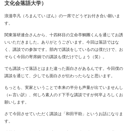
文化会落語大学）
浪漫亭凡（ろまんてい ぼん）の一席でどうぞお付き合い願いま
す。
関東落研連合さんから、十四杯目の立命亭鯛團くんを通じてお誘
いいただきました。ありがとうございます。今回は落語ではな
く、講談での参加です。部内で講談をしているのは僕だけで、お
そらく今回の寄席鍋での講談も僕だけでしょう（笑）。
でも講談って落語とはまた違った面白さがあるんです。今回僕の
講談を通じて、少しでも面白さが伝わったらなと思います。
もっとも、実家ということで本来の半分も声量が出ていませんし
（←言い訳）、何しろ素人のド下手な講談ですが何卒よろしくお
願いします。
さて今回させていただく講談は「和田平助」というお話になりま
す。