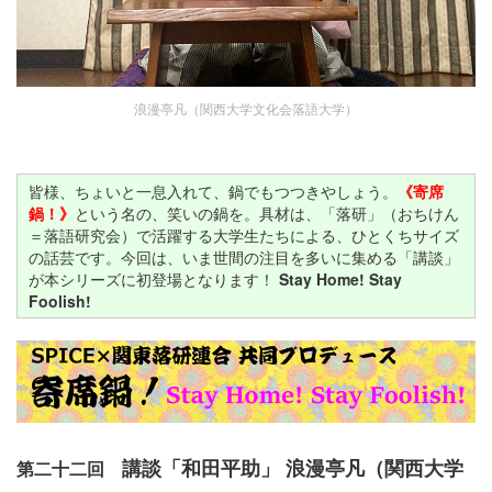
浪漫亭凡（関西大学文化会落語大学）
皆様、ちょいと一息入れて、鍋でもつつきやしょう。
《寄席
鍋！》
という名の、笑いの鍋を。具材は、「落研」（おちけん
＝
落語研究会
）で活躍する大学生たちによる、ひとくちサイズ
の話芸です。今回は、いま世間の注目を多いに集める「講談」
が本シリーズに初登場となります！
Stay Home! Stay
Foolish!
講談「和田平助」 浪漫亭凡（関西大学
第二十二回