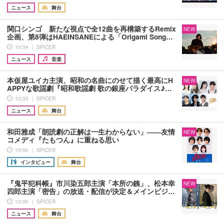
ニュース
舞台
関口シンゴ 新たな視点で全12曲を再構築するRemix
NEW
企画、第8弾はHAEINSANEによる「Origami Song…
10:34 ｜ SPICER
ニュース
音楽
本仮屋ユイカ主演、昭和の名曲にのせて描く最高にH
NEW
APPYな歌謡劇『昭和歌謡劇 歌の銀座パラダイス♪…
10:33 ｜ SPICER
ニュース
舞台
和田雅成「朗読劇の正解は一生わからない」――友情
NEW
コメディ『たもつん』に重ねる思い
10:00 ｜ SPICER
インタビュー
舞台
『鬼平犯科帳』市川染五郎主演「本所の銕」、松本幸
NEW
四郎主演「密告」の放送・配信が決定＆メインビジ…
10:00 ｜ SPICER
ニュース
舞台