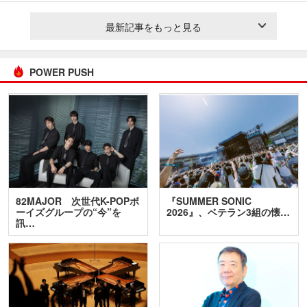
最新記事をもっと見る
POWER PUSH
82MAJOR 次世代K-POPボ
『SUMMER SONIC
ーイズグループの“今”を
2026』、ベテラン3組の懐…
訊…