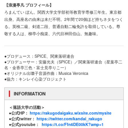
【浪漫亭凡 プロフィール】
ろまんてい ぼん。関西大学文学部初等教育学専修三年生。東京都
出身。高座名の由来は未だ不明。2年間で20個ほど持ちネタをつく
る。英検二級、剣道二段、普通自動二輪免許を取得している。尊
敬する人は、柳亭小痴楽、六代目神田伯山。無趣味。
●プロデュース：SPICE、関東落研連合
●プロデューサー：安藤光夫（SPICE）／関東落研連合（星葉亭二
名・金香亭三色・富士見亭りこ一）
●オリジナル出囃子音源作曲：Musica Veronica
●協力：キンレイ心染プロジェクト
INFORMATION
＜落語大学の活動＞
●公式HP：
https://rakugodaigaku.wixsite.com/mysite
●公式twitter：
https://twitter.com/kandai_rakugo
●公式youtube：
https://t.co/Ffn6DE00kK?amp=1