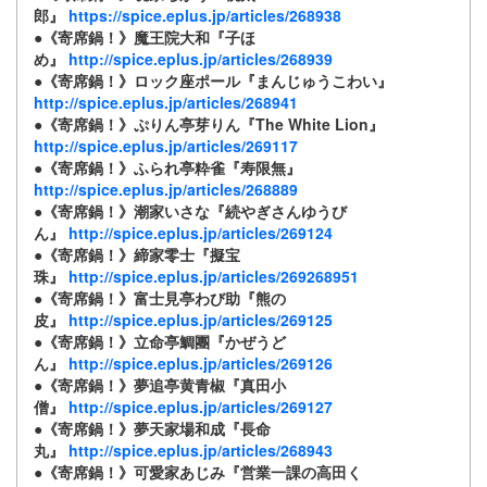
郎』
https://spice.eplus.jp/articles/268938
●《寄席鍋！》魔王院大和『子ほ
め』
http://spice.eplus.jp/articles/268939
●《寄席鍋！》ロック座ポール『まんじゅうこわい』
http://spice.eplus.jp/articles/268941
●《寄席鍋！》ぷりん亭芽りん『The White Lion』
http://spice.eplus.jp/articles/269117
●《寄席鍋！》ふられ亭粋雀『寿限無』
http://spice.eplus.jp/articles/268889
●《寄席鍋！》潮家いさな『続やぎさんゆうび
ん』
http://spice.eplus.jp/articles/269124
●《寄席鍋！》締家零士『擬宝
珠』
http://spice.eplus.jp/articles/269268951
●《寄席鍋！》富士見亭わび助『熊の
皮』
http://spice.eplus.jp/articles/269125
●《寄席鍋！》立命亭鯛團『かぜうど
ん』
http://spice.eplus.jp/articles/269126
●《寄席鍋！》夢追亭黄青椒『真田小
僧』
http://spice.eplus.jp/articles/269127
●《寄席鍋！》夢天家場和成『長命
丸』
http://spice.eplus.jp/articles/268943
●《寄席鍋！》可愛家あじみ『営業一課の高田く