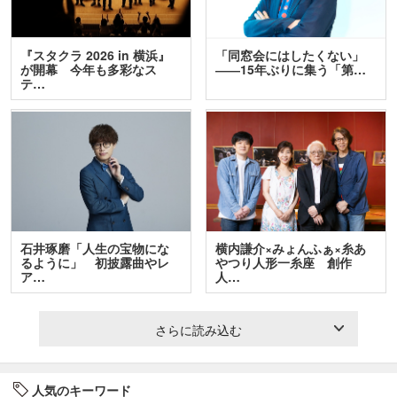
『スタクラ 2026 in 横浜』
「同窓会にはしたくない」
が開幕 今年も多彩なス
――15年ぶりに集う「第…
テ…
石井琢磨「人生の宝物にな
横内謙介×みょんふぁ×糸あ
るように」 初披露曲やレ
やつり人形一糸座 創作
ア…
人…
さらに読み込む
人気のキーワード