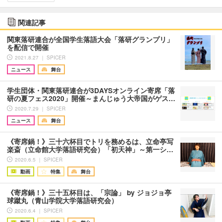
関連記事
関東落研連合が全国学生落語大会「落研グランプリ」
を配信で開催
2021.8.27 ｜ SPICER
ニュース
舞台
学生団体・関東落研連合が3DAYSオンライン寄席「落
研の夏フェス2020」開催～まんじゅう大帝国がゲス…
2020.7.29 ｜ SPICER
ニュース
舞台
《寄席鍋！》三十六杯目でトリを務めるは、立命亭写
楽斎（立命館大学落語研究会）「初天神」～第一シ…
2020.6.5 ｜ SPICER
動画
特集
舞台
《寄席鍋！》三十五杯目は、「宗論」 by ジョジョ亭
球蹴丸（青山学院大学落語研究会）
2020.6.4 ｜ SPICER