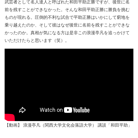
武芸者として名人達人と呼ばれた和田平助正勝ですが、後世に名
前を残すことができなかった。そんな和田平助正勝に勝負を挑む
ものが現れる。圧倒的不利な試合で平助正勝はいかにして窮地を
乗り越えたのか、そして彼はなぜ後世に名前を残すことができな
かったのか。真相が気になる方は是非この浪漫亭凡を追っかけて
いただけたらと思います（笑）。
【動画】 浪漫亭凡（関西大学文化会落語大学） 講談「和田平助」