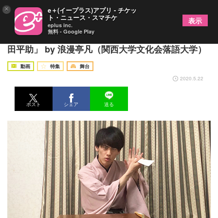
×
e＋(イープラス)アプリ - チケッ
ト・ニュース・スマチケ
表示
eplus inc.
無料 - Google Play
《寄席鍋！》に講談が初登場！二十二杯目は、「和
田平助」 by 浪漫亭凡（関西大学文化会落語大学）
動画
特集
舞台
2020.5.22
ポスト
シェア
送る