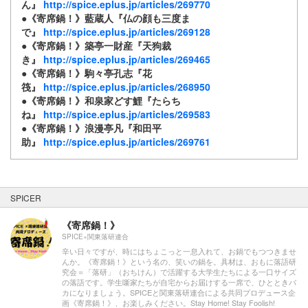
ん』
http://spice.eplus.jp/articles/269770
●《寄席鍋！》藍蔵人『仏の顔も三度ま
で』
http://spice.eplus.jp/articles/269128
●《寄席鍋！》築亭一財産『天狗裁
き』
http://spice.eplus.jp/articles/269465
●《寄席鍋！》駒々亭孔志『花
筏』
http://spice.eplus.jp/articles/268950
●《寄席鍋！》和泉家どす鯉『たらち
ね』
http://spice.eplus.jp/articles/269583
●《寄席鍋！》浪漫亭凡『和田平
助』
http://spice.eplus.jp/articles/269761
SPICER
《寄席鍋！》
SPICE×関東落研連合
辛い日々ですが、時にはちょこっと一息入れて、お鍋でもつつきませ
んか。《寄席鍋！》という名の、笑いの鍋を。具材は、おもに落語研
究会＝「落研」（おちけん）で活躍する大学生たちによる一口サイズ
の落語です。学生噺家たちが自宅からお届けする一席で、ひとときバ
カになりましょう。SPICEと関東落研連合による共同プロデュース企
画《寄席鍋！》、お楽しみください。Stay Home! Stay Foolish!