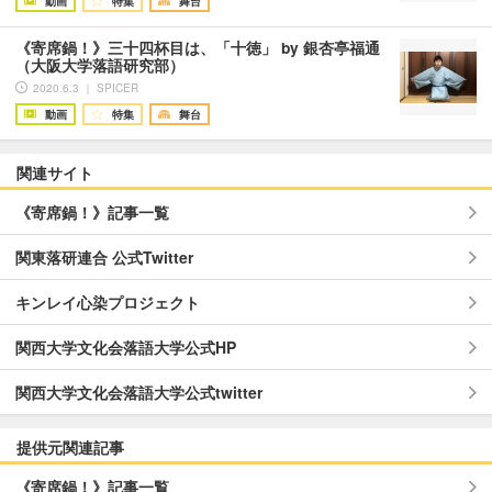
動画
特集
舞台
《寄席鍋！》三十四杯目は、「十徳」 by 銀杏亭福通
（大阪大学落語研究部）
2020.6.3 ｜ SPICER
動画
特集
舞台
関連サイト
《寄席鍋！》記事一覧
関東落研連合 公式Twitter
キンレイ心染プロジェクト
関西大学文化会落語大学公式HP
関西大学文化会落語大学公式twitter
提供元関連記事
《寄席鍋！》記事一覧