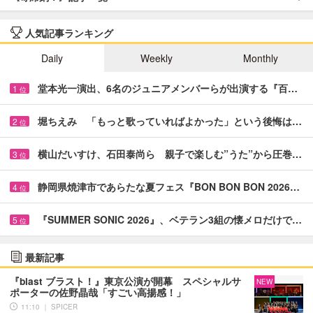
人気記事ランキング
Daily
Weekly
Monthly
堂本光一演出、6名のジュニアメンバーらが出演する『百…
1
位
堀ちえみ 「もっと歌っていればよかった」という後悔は…
2
位
横山だいすけ、石田泰尚ら 親子で楽しむ”うた”から圧巻…
3
位
静岡県焼津市であらたな夏フェス『BON BON BON 2026…
4
位
『SUMMER SONIC 2026』、ベテラン3組の懐メロだけで…
5
位
最新記事
『blast ブラスト！』東京公演が開幕 スペシャルサ
NEW
ポーターの佐野晶哉「すごい高揚感！」
11:10 ｜ SPICER