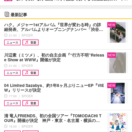
最新記事
ハク。メジャー1stアルバム『世界が変わる時』の詳
NEW
細発表、アルバムよりオープニングナンバー「渋谷…
21:00 ｜ SPICER
ニュース
音楽
川辺素（ミツメ）、初の自主企画『“行方不明”Releas
NEW
e Show at WWW』開催が決定
21:00 ｜ SPICER
ニュース
音楽
04 Limited Sazabys、約1年8ヶ月ぶりニューEP『VIE
NEW
W』リリースが決定
17:00 ｜ SPICER
ニュース
音楽
清 竜人FRIENDS、初の全国ツアー『TOMODACHI T
OUR』開催が決定 神戸・東京・名古屋・横浜の…
16:00 ｜ SPICER