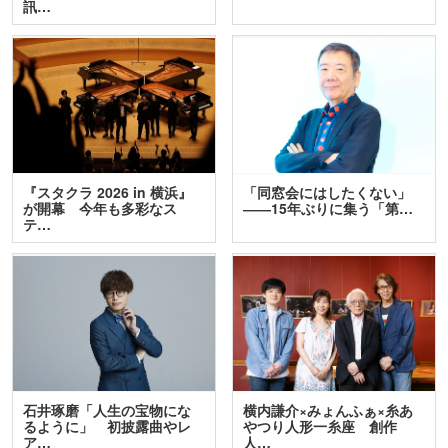
訊…
『スタクラ 2026 in 横浜』
「同窓会にはしたくない」
が開幕 今年も多彩なス
――15年ぶりに集う「第…
テ…
石井琢磨「人生の宝物にな
横内謙介×みょんふぁ×糸あ
るように」 初披露曲やレ
やつり人形一糸座 創作
ア…
人…