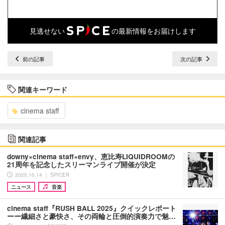
見逃せない
の最新情報をお届けします
前の記事
次の記事
関連キーワード
cinema staff
関連記事
downy×cinema staff×envy、恵比寿LIQUIDROOMの
21周年を記念したスリーマンライブ開催が決定
2025.10.14 ｜ SPICER
ニュース
音楽
cinema staff『RUSH BALL 2025』クイックレポート
ーー繊細さと豪快さ、その両輪と圧倒的演奏力で魅…