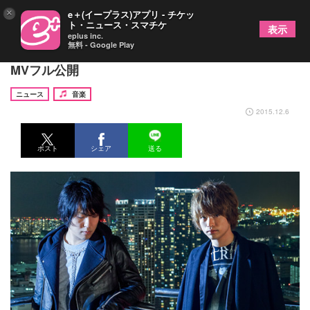
×
e＋(イープラス)アプリ - チケッ
ト・ニュース・スマチケ
表示
eplus inc.
無料 - Google Play
cinema staffがニコ生でミニライブ＆「deadman」
MVフル公開
ニュース
音楽
2015.12.6
ポスト
シェア
送る