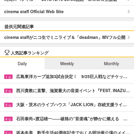
cinema staff Official Web Site
提供元関連記事
cinema staffがニコ生でミニライブ＆「deadman」MVフル公開
人気記事ランキング
Daily
Weekly
Monthly
広島東洋カープ追加3試合決定！ 9/25巨人戦などチケッ…
1
位
西川貴教に直撃、滋賀最大の音楽イベント『FEST. INAZU…
2
位
大阪・茨木のライブハウス「JACK LION」存続支援ライ…
3
位
石田泰尚×渡辺雄一――破格の“音楽魂”が静かに燃える …
4
位
坂本冬美、歌手生活40周年記念でおくる明治座公演のメイ…
5
位