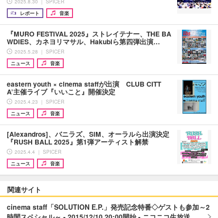
2025.8.30 ｜ SPICER
レポート
音楽
『MURO FESTIVAL 2025』ストレイテナー、THE BA
WDIES、カネヨリマサル、Hakubiら第四弾出演…
2025.5.28 ｜ SPICER
ニュース
音楽
eastern youth × cinema staffが出演 CLUB CITT
A’主催ライブ『いいこと』開催決定
2025.4.23 ｜ SPICER
ニュース
音楽
[Alexandros]、バニラズ、SiM、オーラルら出演決定
『RUSH BALL 2025』第1弾アーティスト解禁
2025.4.4 ｜ SPICER
ニュース
音楽
関連サイト
cinema staff「SOLUTION E.P.」発売記念特番◇ゲストも参加～2
時間スペシャル～ - 2015/12/10 20:00開始 - ニコニコ生放送