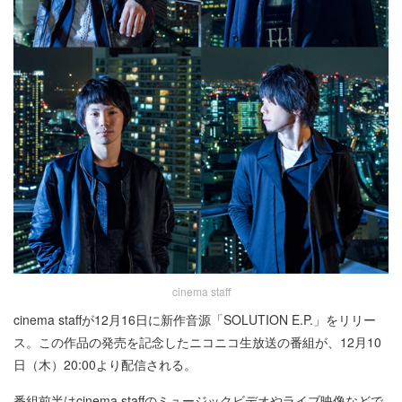
cinema staff
cinema staffが12月16日に新作音源「SOLUTION E.P.」をリリー
ス。この作品の発売を記念したニコニコ生放送の番組が、12月10
日（木）20:00より配信される。
番組前半はcinema staffのミュージックビデオやライブ映像などで