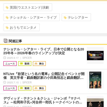
英国(ウエストエンド)演劇
ナショナル・シアター・ライブ
テレシアター
おうちでエンタメ
関連記事
ナショナル・シアター・ライブ、日本で公開となる20
25年冬～2026年春のラインアップが決定
2025.9.17 ｜ SPICER
ニュース
動画
舞台
NTLive『欲望という名の電車』​公開記念イベントが開
催 英文学者・戯曲翻訳家の小田島恒志と戯曲翻訳…
2025.7.15 ｜ SPICER
ニュース
動画
舞台
デヴィッド・テナント＆クシュ・ジャンボ『マクベ
ス』～松岡和子氏×河合祥一郎氏トークイベントの…
2025.2.12 ｜ SPICER