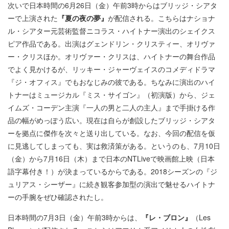
次いで日本時間の6月26日（金）午前3時からはブリッジ・シアタ
ーで上演された
『夏の夜の夢』
が配信される。こちらはナショナ
ル・シアター元芸術監督ニコラス・ハイトナー演出のシェイクス
ピア作品である。出演はグェンドリン・クリスティー、オリヴァ
ー・クリスほか。オリヴァー・クリスは、ハイトナーの舞台作品
でよく見かけるが、リッキー・ジャーヴェイスのコメディドラマ
『ジ・オフィス』でもおなじみの彼である。ちなみに演出のハイ
トナーはミュージカル『ミス・サイゴン』（初演版）から、ジェ
イムズ・コーデン主演『一人の男と二人の主人』まで手掛ける作
品の幅がめっぽう広い。現在は自らが創設したブリッジ・シアタ
ーを拠点に傑作を次々と送り出している。なお、今回の配信を仮
に見逃してしまっても、実は救済策がある。というのも、7月10日
（金）から7月16日（木）まで日本のNTLiveで映画館上映（日本
語字幕付き！）が決まっているからである。2018シーズンの『ジ
ュリアス・シーザー』に続き観客参加型の演出で魅せるハイトナ
ーの手腕をぜひ確認されたし。
日本時間の7月3日（金）午前3時からは、
『レ・ブロン』
（Les