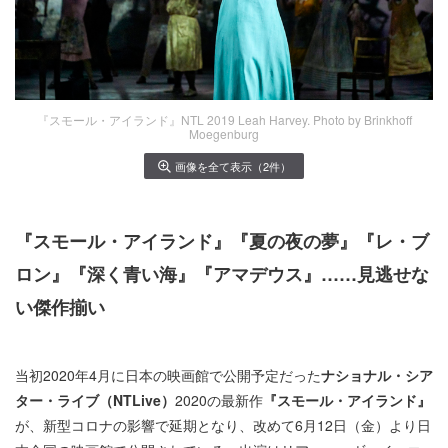
『スモール・アイランド』NTL 2019 Leah Harvey. Photo by Brinkhoff
Moegenburg
画像を全て表示（2件）
『スモール・アイランド』『夏の夜の夢』『レ・ブ
ロン』『深く青い海』『アマデウス』……見逃せな
い傑作揃い
当初2020年4月に日本の映画館で公開予定だった
ナショナル・シア
ター・ライブ（NTLive）
2020の最新作
『スモール・アイランド』
が、新型コロナの影響で延期となり、改めて6月12日（金）より日