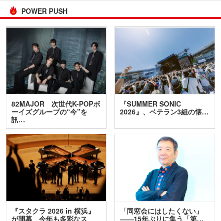
POWER PUSH
82MAJOR 次世代K-POPボ
『SUMMER SONIC
ーイズグループの“今”を
2026』、ベテラン3組の懐…
訊…
『スタクラ 2026 in 横浜』
「同窓会にはしたくない」
が開幕 今年も多彩なス
――15年ぶりに集う「第…