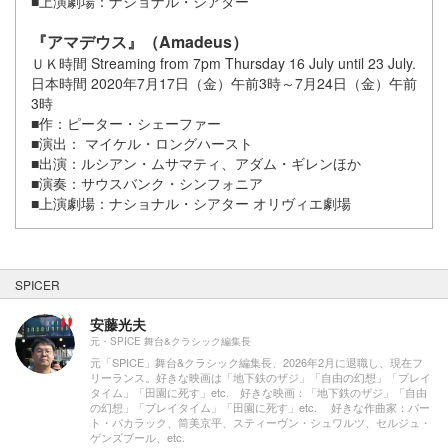
■上演劇場：ナショナル・シアター
『アマデウス』（Amadeus）
ＵＫ時間 Streaming from 7pm Thursday 16 July until 23 July.
日本時間 2020年7月17日（金）午前3時～7月24日（金）午前
3時
■作：ピーター・シェーファー
■演出： マイケル・ロングハースト
■出演：ルシアン・ムサマティ、アダム・ギレンほか
■演奏：サウスバンク・シンフォニア
■上演劇場：ナショナル・シアター オリヴィエ劇場
SPICER
安藤光夫
元・SPICE 舞台&クラシック編集長
元「SPICE」舞台&クラシック編集長、2026年2月に退職し、現在フ
リーランス。好きな映画は「地下鉄のザジ」「自由の幻想」「プレイ
タイム」「田園に死す」etc. 好きな映画：「地下鉄のザジ」「自由
の幻想」「プレイタイム」「田園に死す」etc. 好きな作曲家：バー
ト・バカラック、筒美京平、スティーヴン・シュワルツ、セルジュ・
ゲンズブール、etc.