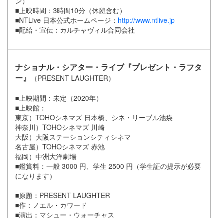
ン）
■上映時間：3時間10分（休憩含む）
■NTLive 日本公式ホームページ：
http://www.ntlive.jp
■配給・宣伝：カルチャヴィル合同会社
ナショナル・シアター・ライブ『プレゼント・ラフタ
ー』
（PRESENT LAUGHTER）
■上映期間：未定（2020年）
■上映館：
東京）TOHOシネマズ 日本橋、シネ・リーブル池袋
神奈川）TOHOシネマズ 川崎
大阪）大阪ステーションシティシネマ
名古屋）TOHOシネマズ 赤池
福岡）中洲大洋劇場
■鑑賞料：一般 3000 円、学生 2500 円（学生証の提示が必要
になります）
■原題：PRESENT LAUGHTER
■作：ノエル・カワード
■演出：マシュー・ウォーチャス