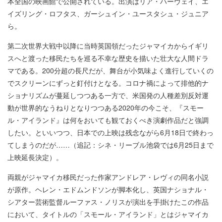
本全国の映画館で公開されている。出演はリア・ハーヴェイ、エ
イズリング・ロフタス、ガーシュイン・ユースタシュ・ジュニア
ら。
第二次世界大戦中以降に当時英国領だったジャマイカからイギリ
スへと渡った移民たちを巡る不幸な歴史を描いた壮大な人間ドラ
マである。200分超の長尺だが、舞台が小気味よく進行していくの
でスクリーンにずっと釘付けとなる。コロナ禍によって排他的ナ
ショナリズムが蔓延しつつある一方で、米国発の人種差別反対運
動が世界的なうねりとなりつつある2020年の今こそ、『スモー
ル・アイランド』は何をおいても観ておくべき演劇作品だと強調
したい。といいつつ、日本での上映は残念ながら6月18日で終わっ
てしまうのだが……（追記：シネ・リーブル池袋では6月25日まで
上映延長決定）。
両親がジャマイカ移民だった作家アンドレア・レヴィの同名小説
が原作。ヘレン・エドムンドソンが脚本化し、英国ナショナル・
シアター芸術監督ルーファス・ノリスが演出を手掛けたこの作品
において、タイトルの「スモール・アイランド」とはジャマイカ