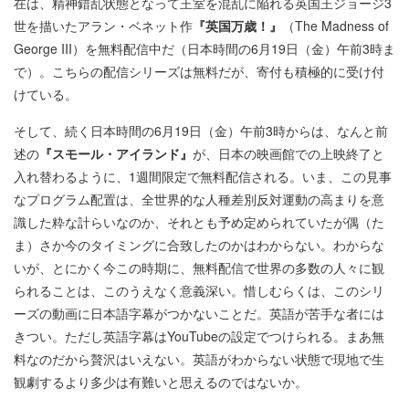
在は、精神錯乱状態となって王室を混乱に陥れる英国王ジョージ3
世を描いたアラン・ベネット作
『英国万歳！』
（The Madness of
George III）を無料配信中だ（日本時間の6月19日（金）午前3時ま
で）。こちらの配信シリーズは無料だが、寄付も積極的に受け付
けている。
そして、続く日本時間の6月19日（金）午前3時からは、なんと前
述の
『スモール・アイランド』
が、日本の映画館での上映終了と
入れ替わるように、1週間限定で無料配信される。いま、この見事
なプログラム配置は、全世界的な人種差別反対運動の高まりを意
識した粋な計らいなのか、それとも予め定められていたが偶（た
ま）さか今のタイミングに合致したのかはわからない。わからな
いが、とにかく今この時期に、無料配信で世界の多数の人々に観
られることは、このうえなく意義深い。惜しむらくは、このシリ
ーズの動画に日本語字幕がつかないことだ。英語が苦手な者には
きつい。ただし英語字幕はYouTubeの設定でつけられる。まあ無
料なのだから贅沢はいえない。英語がわからない状態で現地で生
観劇するより多少は有難いと思えるのではないか。