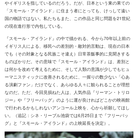
やイギリスを指しているのだろう。だが、日本という東の果ての
「スモール・アイランド」に住まう者にとっても、けっして遠い
国の物語ではない。私たちもまた、この作品と同じ問題を21世紀
の現在進行形で内包している。
『スモール・アイランド』の中で描かれる、今から70年以上前の
イギリス人による、移民への差別的・敵対的言動は、現在の日本
でも（その対象となる民族こそ違え）日常茶飯事的に見聞きする
ものばかりだ。その意味で『スモール・アイランド』は、差別と
は何かを改めて考えるために、そして人類の意識が少しでもヒュ
ーマニスティックに改善されるために、一握りの数少ない「心あ
る演劇ファン」だけでなく、あらゆる人々に観られることが理想
なのだ。ただ、今回見損ねた人は、人気作品『リーマン・トリロ
ジー』や『フリーバッグ』のように運が良ければどこかの映画館
で行われるかもしれないアンコール上映を、心から祈願してほし
い。（追記：シネ・リーブル池袋では6月25日まで『フリーバッ
グ』と『スモール・アイランド』の上映延長を決定）。