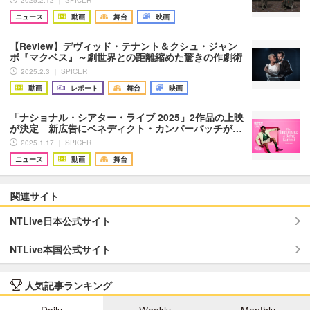
ニュース
動画
舞台
映画
【Review】デヴィッド・テナント＆クシュ・ジャン
ボ『マクベス』～劇世界との距離縮めた驚きの作劇術
2025.2.3 ｜ SPICER
動画
レポート
舞台
映画
「ナショナル・シアター・ライブ 2025」2作品の上映
が決定 新広告にベネディクト・カンバーバッチが…
2025.1.17 ｜ SPICER
ニュース
動画
舞台
関連サイト
NTLive日本公式サイト
NTLive本国公式サイト
人気記事ランキング
Daily
Weekly
Monthly