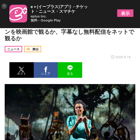
×
e＋(イープラス)アプリ - チケッ
ト・ニュース・スマチケ
表示
eplus inc.
無料 - Google Play
ナショナル・シアター・ライブ、字幕付きスクリー
ンを映画館で観るか、字幕なし無料配信をネットで
観るか
ニュース
舞台
2020.6.18
ポスト
シェア
送る