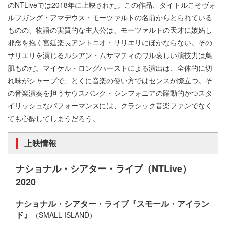
のNTLiveでは2018年に上映された。この作品、タイトルこそヴォ
ルフガング・アマデウス・モーツァルトの名前からとられている
ものの、物語の実質的な主人公は、モーツァルトの天才に嫉妬し
邪念を抱く宮廷楽長アントニオ・サリエリにほかならない。その
サリエリを演じるルシアン・ムサマティのワル哀しい演技力は鳥
肌ものだ。マイケル・ロングハーストによる演出は、全体的に切
れ味がシャープで、とくに音楽の使い方ではセンスが際立つ。そ
の音楽演奏を担うサウスバンク・シンフォニアの躍動的かつスタ
イリッシュなパフォーマンスには、クラシック音楽ファンでなく
ても心酔してしまうだろう。
上映情報
ナショナル・シアター・ライブ（NTLive）
2020
ナショナル・シアター・ライブ『スモール・アイラン
ド』
（SMALL ISLAND）