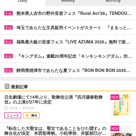
熊本県人吉市の野外音楽フェス『Rural Act'26』TENDOU…
1
位
埼玉であらたな文具販売イベントがスタート 『まるっと…
2
位
福島最大級の音楽フェス『LIVE AZUMA 2026』無料で楽…
3
位
『キングダム』連載20周年記念「キンキンキングダム」渋…
4
位
静岡県焼津市であらたな夏フェス『BON BON BON 2026…
5
位
最新記事
日生劇場にて14年ぶり、歌舞伎公演『四月陽春歌舞
NEW
伎』の上演が27年に決定
15:29 ｜ SPICER
ニュース
舞台
『転生した大聖女は、聖女であることをひた隠す』の
NEW
舞台化が決定 本西彩希帆、小松準弥、井阪郁巳が…