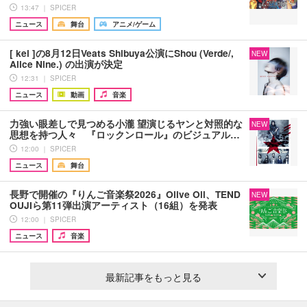
13:47 ｜ SPICER
ニュース
舞台
アニメ/ゲーム
[ kei ]の8月12日Veats Shibuya公演にShou (Verde/,
NEW
Alice Nine.) の出演が決定
12:31 ｜ SPICER
ニュース
動画
音楽
力強い眼差しで見つめる小瀧 望演じるヤンと対照的な
NEW
思想を持つ人々 『ロックンロール』のビジュアル…
12:00 ｜ SPICER
ニュース
舞台
長野で開催の『りんご音楽祭2026』Olive Oil、TEND
NEW
OUJIら第11弾出演アーティスト（16組）を発表
12:00 ｜ SPICER
ニュース
音楽
最新記事をもっと見る