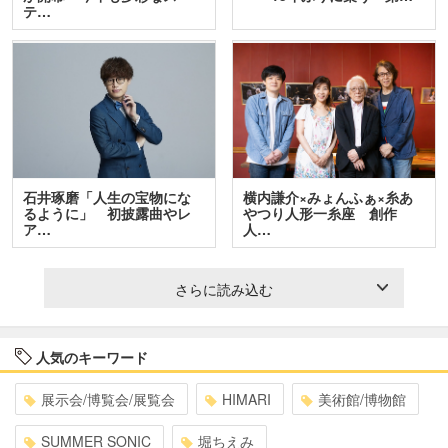
テ…
石井琢磨「人生の宝物にな
横内謙介×みょんふぁ×糸あ
るように」 初披露曲やレ
やつり人形一糸座 創作
ア…
人…
さらに読み込む
人気のキーワード
展示会/博覧会/展覧会
HIMARI
美術館/博物館
SUMMER SONIC
堀ちえみ