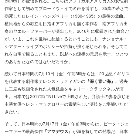
Blancs）が配信される。こちらはアフリカ系アメリカ人の女性劇
作家として初めてブロードウェイで名声を博すも、35歳の若さで
病死したロレイン・ハンズベリー（1930-1965）の最後の戯曲。
植民地からの独立を目指すアフリカを描く本作を、南アフリカ出
身のヤエル・ファーバーが演出した。2016年に収録された舞台だ
が、いま、これを世界に配信するということにも、ナショナル・
シアター・ライブのポリシーや矜持が強く感じられる。そしてこ
れを自宅で観ることもまた、BLMへの連携の意思を示す、ひとつ
のありかたなのではないだろうか。
続いて日本時間の7月10日（金）午前3時からは、20世紀イギリス
を代表する劇作家テレンス・ラティガンの
『深く青い海』
。過去
に二度も映画化された人気戯曲をキャリー・クラックネルが演
出。日本では2017年にNTLiveで上映された。弁護士の妻を演じる
主演女優ヘレン・マックロリーの素晴らしい演技をご堪能いただ
きたい。
そして、日本時間の7月17日（金）午前3時からは、ピータ・シェ
ーファーの最高傑作
『アマデウス』
が満を持しての登場だ。日本