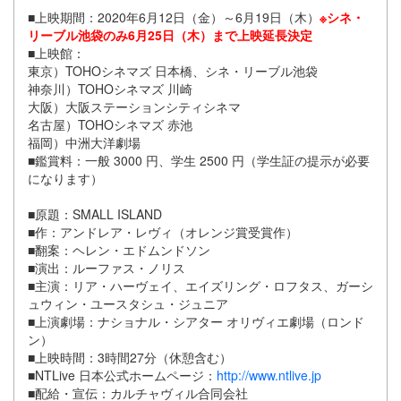
■上映期間：2020年6月12日（金）～6月19日（木）
※シネ・
リーブル池袋のみ6月25日（木）まで上映延長決定
■上映館：
東京）TOHOシネマズ 日本橋、シネ・リーブル池袋
神奈川）TOHOシネマズ 川崎
大阪）大阪ステーションシティシネマ
名古屋）TOHOシネマズ 赤池
福岡）中洲大洋劇場
■鑑賞料：一般 3000 円、学生 2500 円（学生証の提示が必要
になります）
■原題：SMALL ISLAND
■作：アンドレア・レヴィ（オレンジ賞受賞作）
■翻案：ヘレン・エドムンドソン
■演出：ルーファス・ノリス
■主演：リア・ハーヴェイ、エイズリング・ロフタス、ガーシ
ュウィン・ユースタシュ・ジュニア
■上演劇場：ナショナル・シアター オリヴィエ劇場（ロンド
ン）
■上映時間：3時間27分（休憩含む）
■NTLive 日本公式ホームページ：
http://www.ntlive.jp
■配給・宣伝：カルチャヴィル合同会社