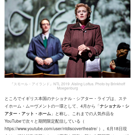
『スモール・アイランド』NTL 2019 .Aisling Loftus. Photo by Brinkhoff
Moegenburg
ところでイギリス本国のナショナル・シアター・ライブは、ステ
イホーム・ムーヴメントの一環として、4月から「
ナショナル・シ
アター・アット・ホーム
」と称し、これまでの人気作品を
YouTubeで次々と期間限定配信している（
https://www.youtube.com/user/ntdiscovertheatre/
）。6月18日現