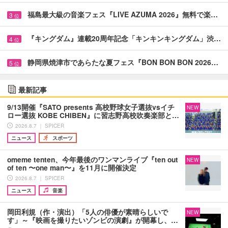
福島最大級の音楽フェス『LIVE AZUMA 2026』無料で楽…
3
位
『キングダム』連載20周年記念「キンキンキングダム」渋…
4
位
静岡県焼津市であらたな夏フェス『BON BON BON 2026…
5
位
最新記事
9/13開催『SATO presents 高校野球女子選抜vsイチ
NEW
ロー選抜 KOBE CHIBEN』に習志野高校吹奏楽部と…
2026.8.7 ｜ SPICER
ニュース
スポーツ
omeme tenten、今年最後のワンマンライブ『ten out
NEW
of ten 〜one man〜』を11月に開催決定
2026.8.7 ｜ SPICER
ニュース
音楽
岡田利規（作・演出）「5人の俳優が素晴らしいで
NEW
す」～『映画を撮りたいゾンビの演劇』が開幕し、…