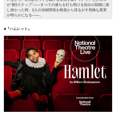
が“第5ステップ”
—
—すべての過ちを打ち明ける告白の段階に差
し掛かった時、2人の信頼関係を根底から揺るがす危険な真実
が明らかになる
—
—。
■『ハムレット』