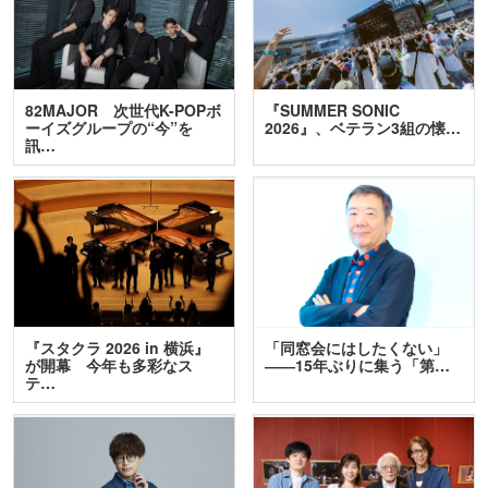
82MAJOR 次世代K-POPボ
『SUMMER SONIC
ーイズグループの“今”を
2026』、ベテラン3組の懐…
訊…
『スタクラ 2026 in 横浜』
「同窓会にはしたくない」
が開幕 今年も多彩なス
――15年ぶりに集う「第…
テ…