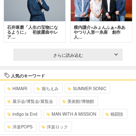
石井琢磨「人生の宝物にな
横内謙介×みょんふぁ×糸あ
るように」 初披露曲やレ
やつり人形一糸座 創作
ア…
人…
さらに読み込む
人気のキーワード
HIMARI
堀ちえみ
SUMMER SONIC
展示会/博覧会/展覧会
美術館/博物館
indigo la End
MAN WITH A MISSION
格闘技
洋楽POPS
洋楽ロック