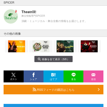
SPICER
TheatriX!
舞台情報専門SPICER
演劇・ミュージカル・舞台全般の情報をお届けします。
その他の画像
画像を全て表示（5件）
ポスト
シェア
はてブ
送る
送信
RSSフィードの購読はこちら