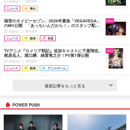
2026.8.7 ｜ SPICER
ニュース
舞台
猫背のネイビーセゾン、2026年夏曲「VEGAVEGA」
NEW
のMV公開 「あっちいんだから！」のスタンプ配…
2026.8.7 ｜ SPICER
ニュース
動画
音楽
TVアニメ『ロメリア戦記』追加キャストに千葉翔也、
NEW
梶原岳人、堀江瞬、綿貫竜之介！PV第1弾公開
2026.8.7 ｜ SPICER
ニュース
動画
アニメ/ゲーム
最新記事をもっと見る
POWER PUSH