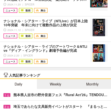
2024.11.20 ｜ SPICER
ニュース
動画
舞台
ナショナル・シアター・ライブ（NTLive）が日本上陸
10年突破 年末に向けて複数作品の上映が決定
2024.11.12 ｜ SPICER
ニュース
動画
舞台
ナショナル・シアター・ライブのアートワーク＆NTLi
ve『ディア・イングランド』劇場予告編が完成
2024.2.20 ｜ SPICER
ニュース
動画
舞台
人気記事ランキング
Daily
Weekly
Monthly
熊本県人吉市の野外音楽フェス『Rural Act'26』TENDOU…
1
位
埼玉であらたな文具販売イベントがスタート 『まるっと…
2
位