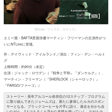
NTLive『フィフス・ステップ』
エミー賞・BAFTA受賞俳優マーティン・フリーマンの主演作がつ
いにNTLiveに登場。
作：デイヴィッド・アイルランド／演出：フィン・デン・ヘルト
グ
上映時間：約90分（未定）
出演：ジャック・ロウデン（『戦争と平和』『ダンケルク』）、
マーティン・フリーマン（『SHERLOCK（シャーロック）』
『FARGO/ファーゴ』）
ストーリー：長年アルコール依存症の12ステップ・プログラム
に取り組んできたジェームズは、新たに参加したルカのスポン
サーとなる。ブラックコーヒーを片手に語り、過去を分かち合
いながら、2人はもろくも温かな友情を築いていく。だがルカ