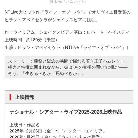
NTLive『ハムレット』
NTLive大ヒット作『ライフ・オブ・パイ』でオリヴィエ賞受賞の
ヒラン・アベイセケラがシェイクスピアに挑む。
作：ウィリアム・シェイクスピア／演出：ロバート・ヘイスティ
上映時間：約180分（未定）
出演：ヒラン・アベイセケラ（NTLive『ライフ・オブ・パイ』）
ストーリー：義務と疑念の狭間で揺れる若き王子ハムレット。
権力と特権に囲まれながら、彼は“あの究極の問い”に挑む
—
—
そう、「生きるべきか、死ぬべきか」。
上映情報
ナショナル・シアター・ライブ2025-2026上映作品
上映日・作品名
2025年12月26日（金）〜『インター・エイリア』
2026年1月23日（金）〜『ウォレン夫人の職業』