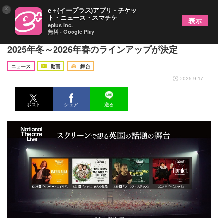
×
e＋(イープラス)アプリ - チケッ
ト・ニュース・スマチケ
表示
eplus inc.
無料 - Google Play
ナショナル・シアター・ライブ、日本で公開となる
2025年冬～2026年春のラインアップが決定
ニュース
動画
舞台
2025.9.17
ポスト
シェア
送る