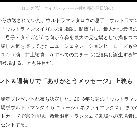
ロングPV（タイガメッセージ付き新公開日Ver.）
年から放送されていた、ウルトラマンタロウの息子・ウルトラマ
ズ『ウルトラマンタイガ』の劇場版。闇堕ちし、最大かつ最強
、息子・タイガが立ち向かう姿を最大の見せ場として描きつつ、
登場し人気を博してきたニュージェネレーションヒーローズも
ユキ（演：井上祐貴）がすべての力を一つに結集し誕生する神
初登場することも注目だ。
ント＆週替りで「ありがとうメッセージ」上映も
場者プレゼント配布も決定した。2013年公開の『ウルトラマ
場版ウルトラマンタイガ ニュージェネクライマックス』 まで
ストカードで完全再現。数量限定・ランダムで劇場への来場者
レゼントする。