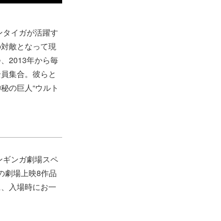
ンタイガが活躍す
の対敵となって現
2013年から毎
全員集合。彼らと
秘の巨人“ウルト
ンギンガ劇場スペ
の劇場上映8作品
に、入場時にお一