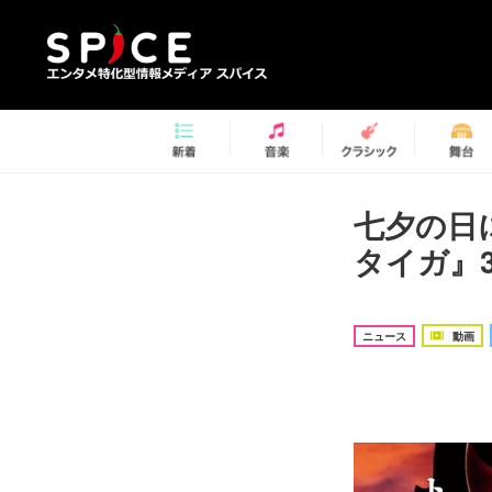
七夕の日
タイガ』
ニュース
動画