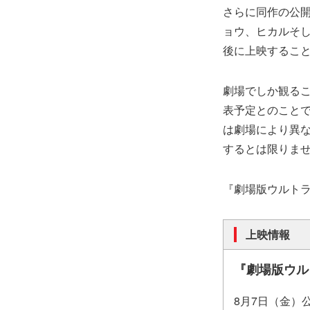
さらに同作の公開
ョウ、ヒカルそ
後に上映するこ
劇場でしか観る
表予定とのこと
は劇場により異
するとは限りま
『劇場版ウルトラ
上映情報
『劇場版ウル
8月7日（金）