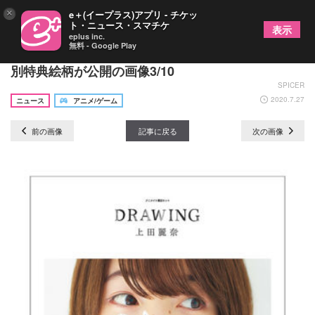
×
e＋(イープラス)アプリ - チケッ
ト・ニュース・スマチケ
表示
eplus inc.
無料 - Google Play
上田麗奈フォトブック『DRAWING』 の表紙＆法人
別特典絵柄が公開の画像3/10
SPICER
2020.7.27
ニュース
アニメ/ゲーム
前の画像
記事に戻る
次の画像