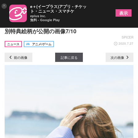
×
e＋(イープラス)アプリ - チケッ
ト・ニュース・スマチケ
表示
eplus inc.
無料 - Google Play
上田麗奈フォトブック『DRAWING』 の表紙＆法人
別特典絵柄が公開の画像7/10
SPICER
2020.7.27
ニュース
アニメ/ゲーム
前の画像
記事に戻る
次の画像