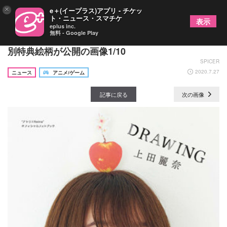
×
e＋(イープラス)アプリ - チケッ
ト・ニュース・スマチケ
表示
eplus inc.
無料 - Google Play
上田麗奈フォトブック『DRAWING』 の表紙＆法人
別特典絵柄が公開の画像1/10
SPICER
2020.7.27
ニュース
アニメ/ゲーム
記事に戻る
次の画像