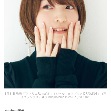
8月31日発売『“アトリエReina”オフィシャルフォトブック DRAWING』（声
優グランプリ） (C)Shufunotomo Infos Co.,Ltd. 2020
その他の画像