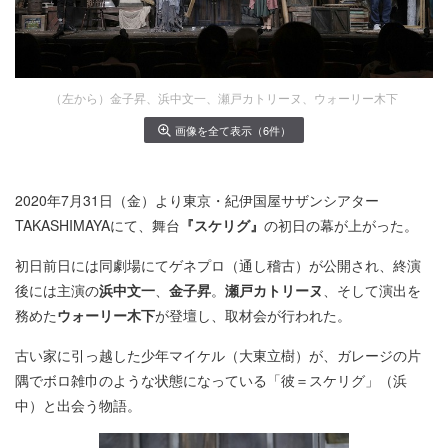
（左から）金子昇、浜中文一、瀬戸カトリーヌ、ウォーリー木下
画像を全て表示（6件）
2020年7月31日（金）より東京・紀伊国屋サザンシアター
TAKASHIMAYAにて、舞台
『スケリグ』
の初日の幕が上がった。
初日前日には同劇場にてゲネプロ（通し稽古）が公開され、終演
後には主演の
浜中文一
、
金子昇
。
瀬戸カトリーヌ
、そして演出を
務めた
ウォーリー木下
が登壇し、取材会が行われた。
古い家に引っ越した少年マイケル（大東立樹）が、ガレージの片
隅でボロ雑巾のような状態になっている「彼＝スケリグ」（浜
中）と出会う物語。