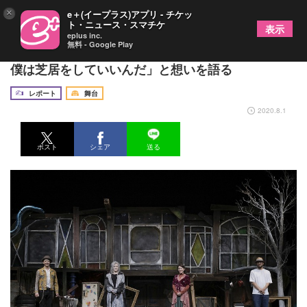
×
e＋(イープラス)アプリ - チケッ
ト・ニュース・スマチケ
表示
eplus inc.
無料 - Google Play
舞台『スケリグ』が再演！ 主演・浜中文一「まだ
僕は芝居をしていいんだ」と想いを語る
レポート
舞台
2020.8.1
ポスト
シェア
送る