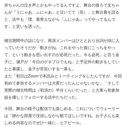
赤ちゃんの泣き声とかもやってるんですよ。舞台の後ろで文ちゃ
んが『うにゃあ、ふにゃあ』と泣いてて（笑）」と舞台裏を語る
と、浜中も「僕、着替えながら『ふにゃあ』ってやってるんで
す」と笑いを誘った。
稽古期間中の話になり、再演メンバーはひととおり台詞が頭に入
っていたそうだが「動きがね。これをやった後にこっちをやっ
て、という動きを思い出すのが必死だった。今も必死」と言う金
子に、瀬戸が「今日のゲネプロでもね」と予定外の動きをしてい
たと暴露し、金子が苦笑いする一幕も。
また「初日はZoomで本読みとミーティングをしたんですが、今回
初めて参加するメンバーは大変だったんじゃないかな」「そして
実際の稽古時間は（初演の）半分くらいだった」と大東ら初参加
組を優しくフォローする浜中たちだった。
今回、舞台の様子は配信でも楽しめる。これについてウォーリー
は「静かな部屋で没頭しながら観てほしいですね。お子さんも楽
しめる内容なのでぜひ一緒に」とアピール。