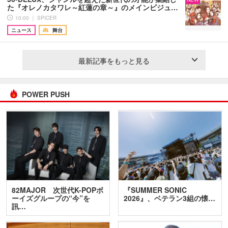
た『オレノカタワレ～紅蓮の章～』のメインビジュ…
10:00 ｜ SPICER
ニュース
舞台
最新記事をもっと見る
POWER PUSH
82MAJOR 次世代K-POPボ
『SUMMER SONIC
ーイズグループの“今”を
2026』、ベテラン3組の懐…
訊…