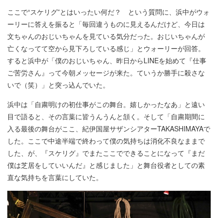
ここで“スケリグ”とはいったい何だ？ という質問に、浜中がウォ
ーリーに答えを振ると「毎回違うものに見えるんだけど、今日は
文ちゃんのおじいちゃんを見ている気分だった。おじいちゃんが
亡くなってて空から見下ろしている感じ」とウォーリーが回答。
すると浜中が「僕のおじいちゃん、昨日からLINEを始めて『仕事
ご苦労さん』って今朝メッセージが来た。ていうか勝手に殺さな
いで（笑）」と突っ込んでいた。
浜中は「自粛明けの初仕事がこの舞台。嬉しかったなあ」と遠い
目で語ると、その言葉に皆うんうんと頷く。そして「自粛期間に
入る最後の舞台がここ、紀伊国屋サザンシアターTAKASHIMAYAで
した。ここで中途半端で終わって僕の気持ちは消化不良なままで
した、が、『スケリグ』でまたここでできることになって『まだ
僕は芝居をしていいんだ』と感じました」と舞台役者としての素
直な気持ちを言葉にしていた。