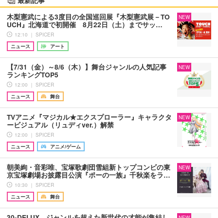
最新記事
木梨憲武による3度目の全国巡回展『木梨憲武展－TO
NEW
UCH』北海道で初開催 8月22日（土）までサッ…
12:10 ｜ SPICER
ニュース
アート
【7/31（金）～8/6（木）】舞台ジャンルの人気記事
NEW
ランキングTOP5
12:00 ｜ SPICER
ニュース
舞台
TVアニメ『マジカル★エクスプローラー』キャラクタ
NEW
ービジュアル（リュディver.）解禁
12:00 ｜ SPICER
ニュース
アニメ/ゲーム
朝美絢・音彩唯、宝塚歌劇団雪組新トップコンビの東
NEW
京宝塚劇場お披露目公演『ポーの一族』千秋楽をラ…
10:30 ｜ SPICER
ニュース
舞台
30-DELUX、ジャンルを超えた新世代の才能が集結し
NEW