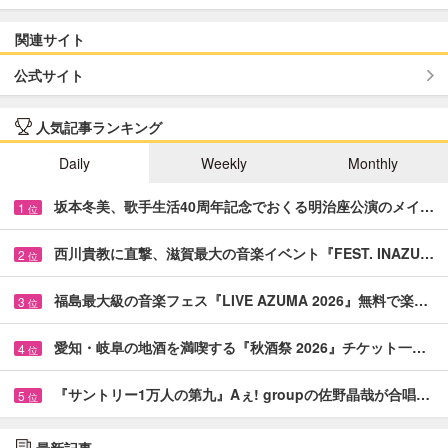
関連サイト
公式サイト
人気記事ランキング
Daily
Weekly
Monthly
坂本冬美、歌手生活40周年記念でおくる明治座公演のメイ…
1
位
西川貴教に直撃、滋賀最大の音楽イベント『FEST. INAZU…
2
位
福島最大級の音楽フェス『LIVE AZUMA 2026』無料で楽…
3
位
愛知・岐阜の地酒を満喫する『秋酒祭 2026』チケット一…
4
位
『サントリー1万人の第九』Aぇ! groupの佐野晶哉が合唱…
5
位