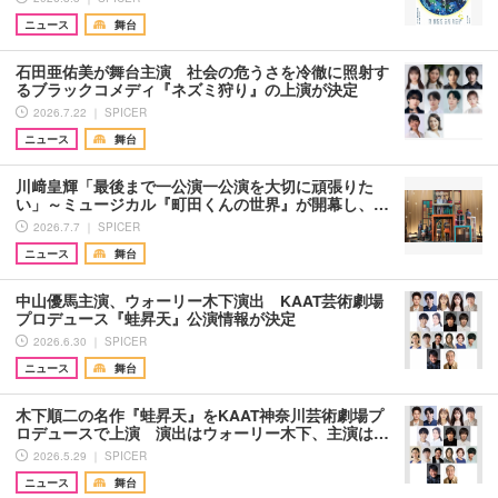
ニュース
舞台
石田亜佑美が舞台主演 社会の危うさを冷徹に照射す
るブラックコメディ『ネズミ狩り』の上演が決定
2026.7.22 ｜ SPICER
ニュース
舞台
川﨑皇輝「最後まで一公演一公演を大切に頑張りた
い」～ミュージカル『町田くんの世界』が開幕し、…
2026.7.7 ｜ SPICER
ニュース
舞台
中山優馬主演、ウォーリー木下演出 KAAT芸術劇場
プロデュース『蛙昇天』公演情報が決定
2026.6.30 ｜ SPICER
ニュース
舞台
木下順二の名作『蛙昇天』をKAAT神奈川芸術劇場プ
ロデュースで上演 演出はウォーリー木下、主演は…
2026.5.29 ｜ SPICER
ニュース
舞台