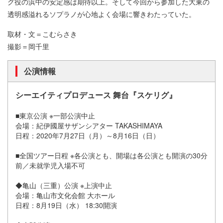
グ役の浜中の安定感は期待以上。そして今回から参加した大東の
透明感溢れるソプラノが心地よく会場に響きわたっていた。
取材・文＝こむらさき
撮影＝岡千里
公演情報
シーエイティプロデュース 舞台『スケリグ』
■東京公演 ※一部公演中止
会場：紀伊國屋サザンシアター TAKASHIMAYA
日程：2020年7月27日（月）～8月16日（日）
■全国ツアー日程 ※各公演とも、開場は各公演とも開演の30分
前／未就学児入場不可
◆亀山（三重）公演 ※上演中止
会場：亀山市文化会館 大ホール
日程：8月19日（水） 18:30開演