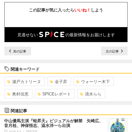
この記事が気に入ったら
いいね！
しよう
見逃せない
の最新情報をお届けします
前の記事
次の記事
関連キーワード
瀬戸カトリーヌ
金子昇
ウォーリー木下
奥村佳恵
SPICEレポート
清水らら
関連記事
中山優馬主演『蛙昇天』ビジュアルが解禁 矢崎広、
音月桂、神保悟志、温水洋一ら出演
2026.8.5 ｜ SPICER