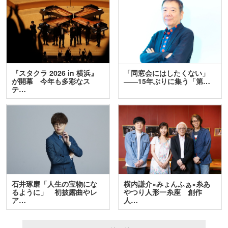
『スタクラ 2026 in 横浜』
「同窓会にはしたくない」
が開幕 今年も多彩なス
――15年ぶりに集う「第…
テ…
石井琢磨「人生の宝物にな
横内謙介×みょんふぁ×糸あ
るように」 初披露曲やレ
やつり人形一糸座 創作
ア…
人…