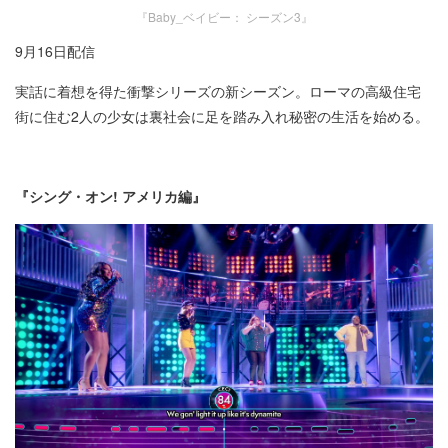
『Baby_ベイビー： シーズン3』
9月16日配信​
実話に着想を得た衝撃シリーズの新シーズン。ローマの高級住宅
街に住む2人の少女は裏社会に足を踏み入れ秘密の生活を始める。
『シング・オン! アメリカ編』