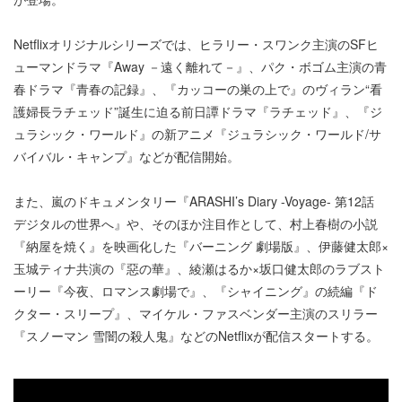
Netflixオリジナルシリーズでは、ヒラリー・スワンク主演のSFヒ
ューマンドラマ『Away －遠く離れて－』、パク・ボゴム主演の青
春ドラマ『青春の記録』、『カッコーの巣の上で』のヴィラン“看
護婦長ラチェッド”誕生に迫る前日譚ドラマ『ラチェッド』、『ジ
ュラシック・ワールド』の新アニメ『ジュラシック・ワールド/サ
バイバル・キャンプ』などが配信開始。
また、嵐のドキュメンタリー『ARASHI’s Diary -Voyage- 第12話
デジタルの世界へ』や、そのほか注目作として、村上春樹の小説
『納屋を焼く』を映画化した『バーニング 劇場版』、伊藤健太郎×
玉城ティナ共演の『惡の華』、綾瀬はるか×坂口健太郎のラブスト
ーリー『今夜、ロマンス劇場で』、『シャイニング』の続編『ド
クター・スリープ』、マイケル・ファスベンダー主演のスリラー
『スノーマン 雪闇の殺人鬼』などのNetflixが配信スタートする。