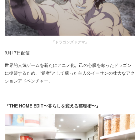
『ドラゴンズドグマ』
9月17日配信​
世界的人気ゲームを新たにアニメ化。己の心臓を奪ったドラゴン
に復讐するため、"覚者"として蘇った主人公イーサンの壮大なアク
ションアドベンチャー。
『THE HOME EDIT〜暮らしを変える整理術〜』