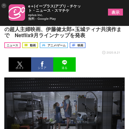
×
e＋(イープラス)アプリ - チケッ
ト・ニュース・スマチケ
表示
eplus inc.
無料 - Google Play
名探偵ホームズの妹が活躍する新作から、ドイツ発
の超人主婦映画、伊藤健太郎×玉城ティナ共演作ま
で Netflix9月ラインナップを発表
ニュース
動画
アニメ/ゲーム
映画
2020.8.21
ポスト
シェア
送る