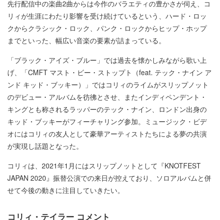
先行配信中の楽曲2曲からは今作のバラエティの豊かさが伺え、コ
リィが生涯にわたり影響を受け続けているという、ハード・ロッ
クからクラシック・ロック、パンク・ロックからヒップ・ホップ
までといった、幅広い音楽の要素が詰まっている。
「ブラック・アイズ・ブルー」では過去を懐かしみながら歌い上
げ、「CMFT マスト・ビー・ストップト（feat. テック・ナイン ア
ンド キッド・ブッキー）」ではコリィのライムがスリップノット
のデビュー・アルバムを彷彿とさせ、またインディペンデント・
キングとも称されるラッパーのテック・ナイン、ロンドン出身の
キッド・ブッキーがフィーチャリング参加。ミュージック・ビデ
オにはコリィの友人として豪華アーティストたちによる夢の共演
が実現し話題となった。
コリィは、2021年1月にはスリップノットとして『KNOTFEST
JAPAN 2020』振替公演での来日が控えており、ソロアルバムと併
せて今後の動きに注目していきたい。
コリィ・テイラー コメント