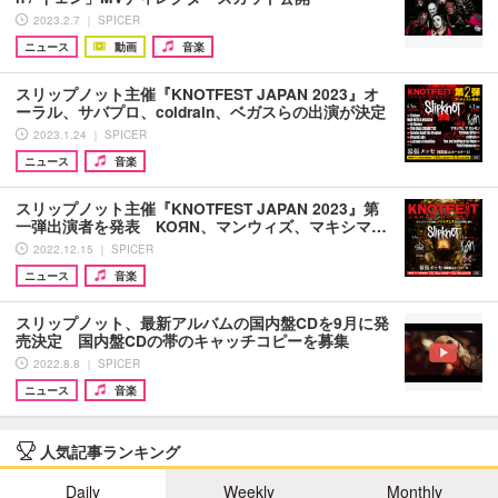
2023.2.7 ｜ SPICER
ニュース
動画
音楽
スリップノット主催『KNOTFEST JAPAN 2023』オ
ーラル、サバプロ、coldrain、ベガスらの出演が決定
2023.1.24 ｜ SPICER
ニュース
音楽
スリップノット主催『KNOTFEST JAPAN 2023』第
一弾出演者を発表 KOЯN、マンウィズ、マキシマ…
2022.12.15 ｜ SPICER
ニュース
音楽
スリップノット、最新アルバムの国内盤CDを9月に発
売決定 国内盤CDの帯のキャッチコピーを募集
2022.8.8 ｜ SPICER
ニュース
音楽
人気記事ランキング
Daily
Weekly
Monthly