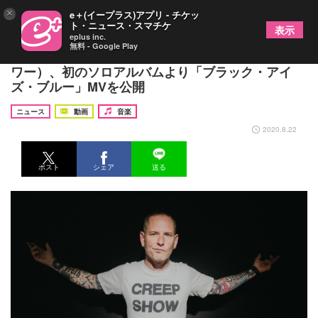
×
e＋(イープラス)アプリ - チケッ
ト・ニュース・スマチケ
表示
eplus inc.
無料 - Google Play
コリィ・テイラー（スリップノット/ストーン・サ
ワー）、初のソロアルバムより「ブラック・アイ
ズ・ブルー」MVを公開
ニュース
動画
音楽
2020.8.22
ポスト
シェア
送る