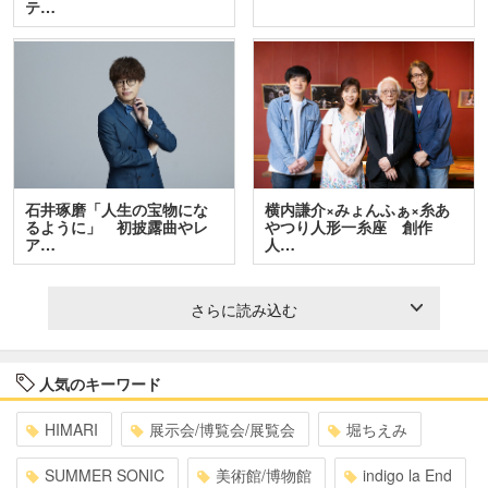
テ…
石井琢磨「人生の宝物にな
横内謙介×みょんふぁ×糸あ
るように」 初披露曲やレ
やつり人形一糸座 創作
ア…
人…
さらに読み込む
人気のキーワード
HIMARI
展示会/博覧会/展覧会
堀ちえみ
SUMMER SONIC
美術館/博物館
indigo la End