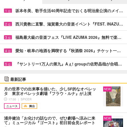
坂本冬美、歌手生活40周年記念でおくる明治座公演のメイ…
1
位
西川貴教に直撃、滋賀最大の音楽イベント『FEST. INAZU…
2
位
福島最大級の音楽フェス『LIVE AZUMA 2026』無料で楽…
3
位
愛知・岐阜の地酒を満喫する『秋酒祭 2026』チケット一…
4
位
『サントリー1万人の第九』Aぇ! groupの佐野晶哉が合唱…
5
位
最新記事
月の世界での出来事を描いた、少しSF的なオペレッ
NEW
タ 東京オペレッタ劇場『フラウ・ルナ』が上演
17:00 ｜ SPICER
ニュース
舞台
浦井健治「お化けの話なので、ぜひ劇場へ涼みに来
NEW
て」ミュージカル『ゴースト』初日前会見レポート