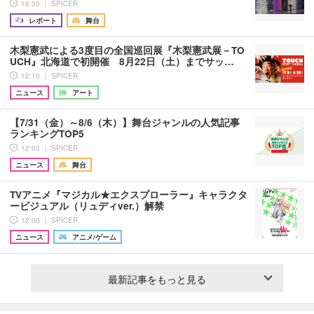
16:30 ｜ SPICER
レポート
舞台
木梨憲武による3度目の全国巡回展『木梨憲武展－TO
UCH』北海道で初開催 8月22日（土）までサッ…
12:10 ｜ SPICER
ニュース
アート
【7/31（金）～8/6（木）】舞台ジャンルの人気記事
ランキングTOP5
12:00 ｜ SPICER
ニュース
舞台
TVアニメ『マジカル★エクスプローラー』キャラクタ
ービジュアル（リュディver.）解禁
12:00 ｜ SPICER
ニュース
アニメ/ゲーム
最新記事をもっと見る