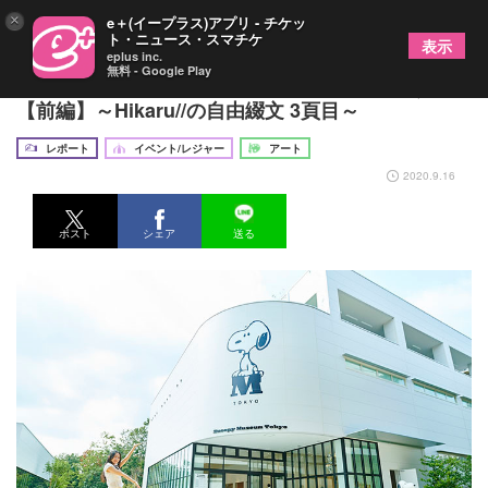
×
e＋(イープラス)アプリ - チケッ
ト・ニュース・スマチケ
表示
eplus inc.
無料 - Google Play
『芸術の秋、スヌーピーミュージアムへ行こう』
【前編】～Hikaru//の自由綴文 3頁目～
レポート
イベント/レジャー
アート
2020.9.16
ポスト
シェア
送る