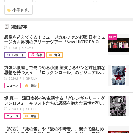
小手伸也
関連記事
想像を超えてくる！ミュージカルファン必聴 日本ミュ
NEW
ージカル界初のアリーナツアー『New HISTORY C…
13:00 ｜ SPICER
レポート
音楽
舞台
力強い眼差しで見つめる小瀧 望演じるヤンと対照的な
思想を持つ人々 『ロックンロール』のビジュアル…
2026.8.7 ｜ SPICER
ニュース
舞台
堤 真一・濵田崇裕がW主演する『グレンギャリー・グ
レンロス』 キャストたちの思惑を抱えた表情が印…
2026.8.4 ｜ SPICER
ニュース
舞台
【関西】『死の笛』や『愛の不時着』、親子で楽しめ