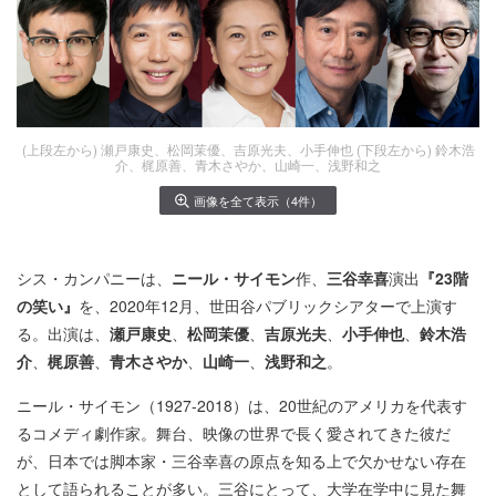
(上段左から) 瀬戸康史、松岡茉優、吉原光夫、小手伸也 (下段左から) 鈴木浩
介、梶原善、青木さやか、山崎一、浅野和之
画像を全て表示（4件）
シス・カンパニーは、
ニール・サイモン
作、
三谷幸喜
演出
『23階
の笑い』
を、2020年12月、世田谷パブリックシアターで上演す
る。出演は、
瀬戸康史
、
松岡茉優
、
吉原光夫
、
小手伸也
、
鈴木浩
介
、
梶原善
、
青木さやか
、
山崎一
、
浅野和之
。
ニール・サイモン（1927-2018）は、20世紀のアメリカを代表す
るコメディ劇作家。舞台、映像の世界で長く愛されてきた彼だ
が、日本では脚本家・三谷幸喜の原点を知る上で欠かせない存在
として語られることが多い。三谷にとって、大学在学中に見た舞