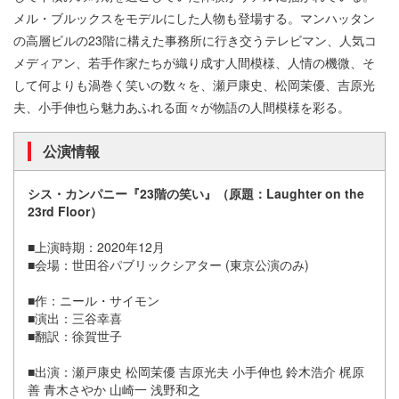
メル・ブルックスをモデルにした人物も登場する。マンハッタン
の高層ビルの23階に構えた事務所に行き交うテレビマン、人気コ
メディアン、若手作家たちが織り成す人間模様、人情の機微、そ
して何よりも渦巻く笑いの数々を、瀬戸康史、松岡茉優、吉原光
夫、小手伸也ら魅力あふれる面々が物語の人間模様を彩る。
公演情報
シス・カンパニー『23階の笑い』（原題：Laughter on the
23rd Floor）
■上演時期：2020年12月
■会場：世田谷パブリックシアター (東京公演のみ)
■作：ニール・サイモン
■演出：三谷幸喜
■翻訳：徐賀世子
■出演：瀬戸康史 松岡茉優 吉原光夫 小手伸也 鈴木浩介 梶原
善 青木さやか 山崎一 浅野和之