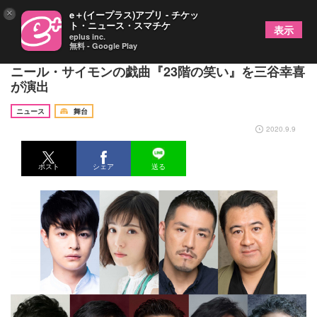
×
e＋(イープラス)アプリ - チケッ
ト・ニュース・スマチケ
表示
eplus inc.
無料 - Google Play
瀬戸康史、松岡茉優、吉原光夫、小手伸也ら出演、
ニール・サイモンの戯曲『23階の笑い』を三谷幸喜
が演出
ニュース
舞台
2020.9.9
ポスト
シェア
送る