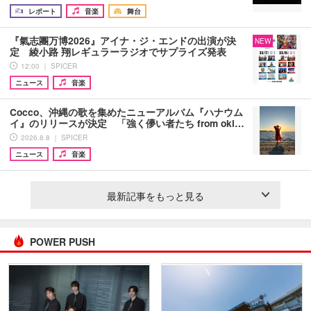
レポート
音楽
舞台
『氣志團万博2026』アイナ・ジ・エンドの出演が決
NEW
定 綾小路 翔レギュラーラジオでサプライズ発表
12:00 ｜ SPICER
ニュース
音楽
Cocco、沖縄の歌を集めたニューアルバム『ハナウム
イ』のリリースが決定 「強く儚い者たち from oki…
2026.8.8 ｜ SPICER
ニュース
音楽
最新記事をもっと見る
POWER PUSH