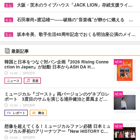
大阪・茨木のライブハウス「JACK LION」存続支援ライ…
3
位
石田泰尚×渡辺雄一――破格の“音楽魂”が静かに燃える …
4
位
坂本冬美、歌手生活40周年記念でおくる明治座公演のメイ…
5
位
最新記事
韓国と日本をつなぐ対バン企画『2026 Rising Conne
NEW
ction in Japan』が始動 日本からASH DA H…
14:30 ｜ SPICER
ニュース
音楽
ミュージカル『ゴースト』両バージョンのゲネプロレ
NEW
ポート 3度目のサムを演じる浦井健治と星風まど…
13:30 ｜ SPICER
レポート
舞台
想像を超えてくる！ミュージカルファン必聴 日本ミュ
NEW
ージカル界初のアリーナツアー『New HISTORY C…
13:00 ｜ SPICER