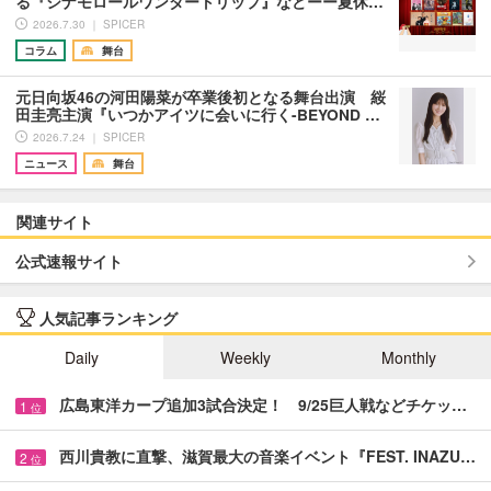
る『シナモロールワンダートリップ』などーー夏休…
2026.7.30 ｜ SPICER
コラム
舞台
元日向坂46の河田陽菜が卒業後初となる舞台出演 䋝
田圭亮主演『いつかアイツに会いに行く-BEYOND …
2026.7.24 ｜ SPICER
ニュース
舞台
関連サイト
公式速報サイト
人気記事ランキング
Daily
Weekly
Monthly
広島東洋カープ追加3試合決定！ 9/25巨人戦などチケッ…
1
位
西川貴教に直撃、滋賀最大の音楽イベント『FEST. INAZU…
2
位