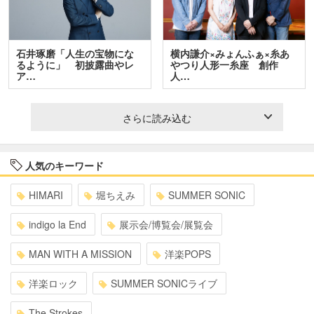
石井琢磨「人生の宝物にな
横内謙介×みょんふぁ×糸あ
るように」 初披露曲やレ
やつり人形一糸座 創作
ア…
人…
さらに読み込む
人気のキーワード
HIMARI
堀ちえみ
SUMMER SONIC
indigo la End
展示会/博覧会/展覧会
MAN WITH A MISSION
洋楽POPS
洋楽ロック
SUMMER SONICライブ
The Strokes