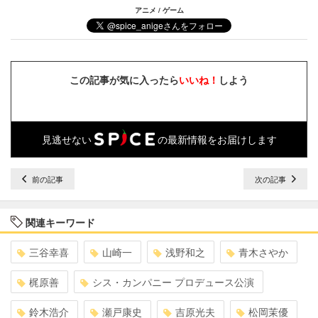
アニメ / ゲーム
この記事が気に入ったら
いいね！
しよう
見逃せない
の最新情報をお届けします
前の記事
次の記事
関連キーワード
三谷幸喜
山崎一
浅野和之
青木さやか
梶原善
シス・カンパニー プロデュース公演
鈴木浩介
瀬戸康史
吉原光夫
松岡茉優