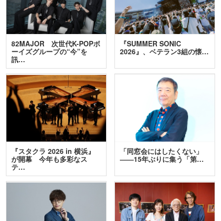
82MAJOR 次世代K-POPボ
『SUMMER SONIC
ーイズグループの“今”を
2026』、ベテラン3組の懐…
訊…
『スタクラ 2026 in 横浜』
「同窓会にはしたくない」
が開幕 今年も多彩なス
――15年ぶりに集う「第…
テ…