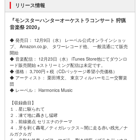
リリース情報
『モンスターハンターオーケストラコンサート 狩猟
音楽祭 2020』
◆ 発売日： 12月9日（水） レーベル公式オンラインショッ
プ、 Amazon.co.jp、 タワーレコード他、 一般流通にて販売
開始
◆ 音楽配信： 12月23日（水） iTunes Store他にてダウンロ
ード販売開始 ※ストリーミング配信は未定です。
◆ 価格： 3,700円＋税（CDパッケージ希望小売価格）
◆ アーティスト： 栗田博文、 東京フィルハーモニー交響楽
団
◆ レーベル： Harmonics Music
【収録曲目】
１．星に駆られて
２．凍て地に轟きし猛哮
３．前線拠点 セリエナのテーマ
４．牙を剥く轟竜／ティガレックス～闇に走る赤い残光／ナ
ルガクルガ