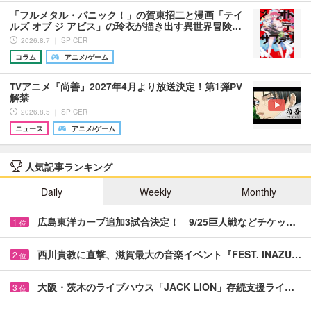
「フルメタル・パニック！」の賀東招二と漫画「テイ
ルズ オブ ジ アビス」の玲衣が描き出す異世界冒険…
2026.8.7 ｜ SPICER
コラム
アニメ/ゲーム
TVアニメ『尚善』2027年4月より放送決定！第1弾PV
解禁
2026.8.5 ｜ SPICER
ニュース
アニメ/ゲーム
人気記事ランキング
Daily
Weekly
Monthly
広島東洋カープ追加3試合決定！ 9/25巨人戦などチケッ…
1
位
西川貴教に直撃、滋賀最大の音楽イベント『FEST. INAZU…
2
位
大阪・茨木のライブハウス「JACK LION」存続支援ライ…
3
位