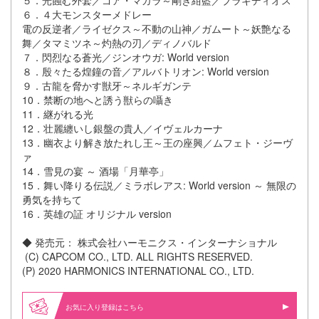
５．光蝕む外套／ゴア・マガラ～剛き紺藍／ブラキディオス
６．４大モンスターメドレー
電の反逆者／ライゼクス～不動の山神／ガムート～妖艶なる
舞／タマミツネ～灼熱の刃／ディノバルド
７．閃烈なる蒼光／ジンオウガ: World version
８．殷々たる煌鐘の音／アルバトリオン: World version
９．古龍を脅かす獣牙～ネルギガンテ
10．禁断の地へと誘う獣らの囁き
11．継がれる光
12．壮麗纏いし銀盤の貴人／イヴェルカーナ
13．幽衣より解き放たれし王～王の座興／ムフェト・ジーヴ
ァ
14．雪見の宴 ～ 酒場「月華亭」
15．舞い降りる伝説／ミラボレアス: World version ～ 無限の
勇気を持ちて
16．英雄の証 オリジナル version
◆ 発売元： 株式会社ハーモニクス・インターナショナル
(C) CAPCOM CO., LTD. ALL RIGHTS RESERVED.
(P) 2020 HARMONICS INTERNATIONAL CO., LTD.
お気に入り登録はこちら