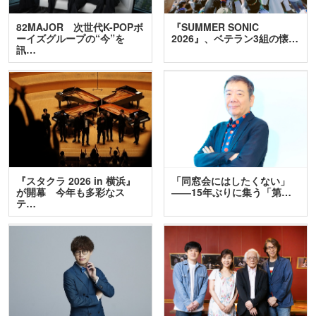
82MAJOR 次世代K-POPボ
『SUMMER SONIC
ーイズグループの“今”を
2026』、ベテラン3組の懐…
訊…
『スタクラ 2026 in 横浜』
「同窓会にはしたくない」
が開幕 今年も多彩なス
――15年ぶりに集う「第…
テ…