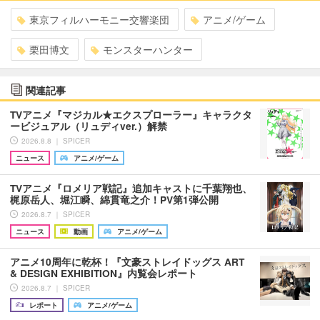
東京フィルハーモニー交響楽団
アニメ/ゲーム
栗田博文
モンスターハンター
関連記事
TVアニメ『マジカル★エクスプローラー』キャラクタ
ービジュアル（リュディver.）解禁
2026.8.8 ｜ SPICER
ニュース
アニメ/ゲーム
TVアニメ『ロメリア戦記』追加キャストに千葉翔也、
梶原岳人、堀江瞬、綿貫竜之介！PV第1弾公開
2026.8.7 ｜ SPICER
ニュース
動画
アニメ/ゲーム
アニメ10周年に乾杯！『文豪ストレイドッグス ART
& DESIGN EXHIBITION』内覧会レポート
2026.8.7 ｜ SPICER
レポート
アニメ/ゲーム