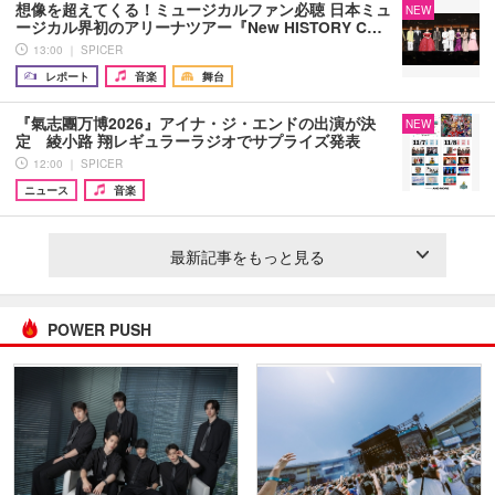
想像を超えてくる！ミュージカルファン必聴 日本ミュ
NEW
ージカル界初のアリーナツアー『New HISTORY C…
13:00 ｜ SPICER
レポート
音楽
舞台
『氣志團万博2026』アイナ・ジ・エンドの出演が決
NEW
定 綾小路 翔レギュラーラジオでサプライズ発表
12:00 ｜ SPICER
ニュース
音楽
最新記事をもっと見る
POWER PUSH