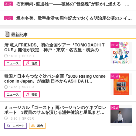
石田泰尚×渡辺雄一――破格の“音楽魂”が静かに燃える …
4
位
坂本冬美、歌手生活40周年記念でおくる明治座公演のメイ…
5
位
最新記事
清 竜人FRIENDS、初の全国ツアー『TOMODACHI T
NEW
OUR』開催が決定 神戸・東京・名古屋・横浜の…
16:00 ｜ SPICER
ニュース
音楽
韓国と日本をつなぐ対バン企画『2026 Rising Conne
NEW
ction in Japan』が始動 日本からASH DA H…
14:30 ｜ SPICER
ニュース
音楽
ミュージカル『ゴースト』両バージョンのゲネプロレ
NEW
ポート 3度目のサムを演じる浦井健治と星風まど…
13:30 ｜ SPICER
レポート
舞台