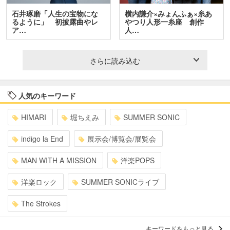
石井琢磨「人生の宝物にな
横内謙介×みょんふぁ×糸あ
るように」 初披露曲やレ
やつり人形一糸座 創作
ア…
人…
さらに読み込む
人気のキーワード
HIMARI
堀ちえみ
SUMMER SONIC
indigo la End
展示会/博覧会/展覧会
MAN WITH A MISSION
洋楽POPS
洋楽ロック
SUMMER SONICライブ
The Strokes
キーワードをもっと見る