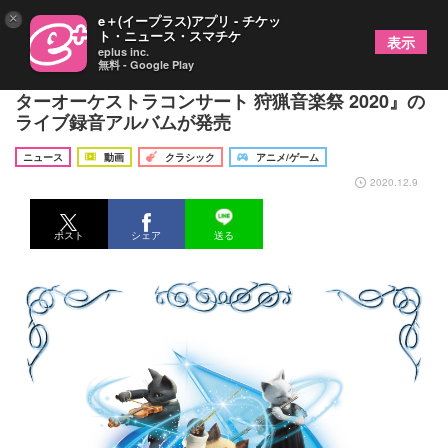
×
e＋(イープラス)アプリ - チケッ
ト・ニュース・スマチケ
表示
eplus inc.
無料 - Google Play
無観客・オンラインで開催された『モンスターハン
ターオーケストラコンサート 狩猟音楽祭 2020』の
ライブ録音アルバムが発売
ニュース
動画
クラシック
アニメ/ゲーム
2020.12.9
ポスト
シェア
送る