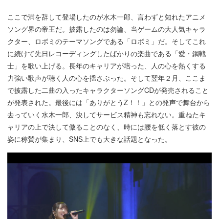
ここで満を辞して登場したのが水木一郎、言わずと知れたアニメ
ソング界の帝王だ。披露したのは勿論、当ゲームの大人気キャラ
クター、ロボミのテーマソングである「ロボミ」だ。そしてこれ
に続けて先日レコーディングしたばかりの楽曲である「愛・鋼戦
士」を歌い上げる。長年のキャリアが培った、人の心を熱くする
力強い歌声が聴く人の心を揺さぶった。そして翌年２月、ここま
で披露した二曲の入ったキャラクターソングCDが発売されること
が発表された。最後には「ありがとうZ！！」との発声で舞台から
去っていく水木一郎、決してサービス精神も忘れない。重ねたキ
ャリアの上で決して傲ることのなく、時には腰を低く落とす彼の
姿に称賛が集まり、SNS上でも大きな話題となった。