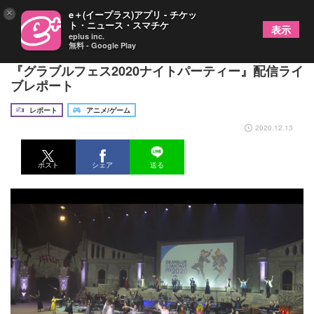
×
e＋(イープラス)アプリ - チケッ
ト・ニュース・スマチケ
表示
eplus inc.
無料 - Google Play
グラブル人気楽曲満載 人気声優が大いに歌う！
『グラブルフェス2020ナイトパーティー』配信ライ
ブレポート
レポート
アニメ/ゲーム
2020.12.13
ポスト
シェア
送る