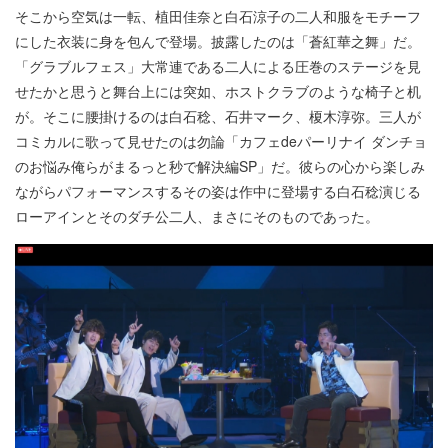
そこから空気は一転、植田佳奈と白石涼子の二人和服をモチーフ
にした衣装に身を包んで登場。披露したのは「蒼紅華之舞」だ。
「グラブルフェス」大常連である二人による圧巻のステージを見
せたかと思うと舞台上には突如、ホストクラブのような椅子と机
が。そこに腰掛けるのは白石稔、石井マーク、榎木淳弥。三人が
コミカルに歌って見せたのは勿論「カフェdeパーリナイ ダンチョ
のお悩み俺らがまるっと秒で解決編SP」だ。彼らの心から楽しみ
ながらパフォーマンスするその姿は作中に登場する白石稔演じる
ローアインとそのダチ公二人、まさにそのものであった。