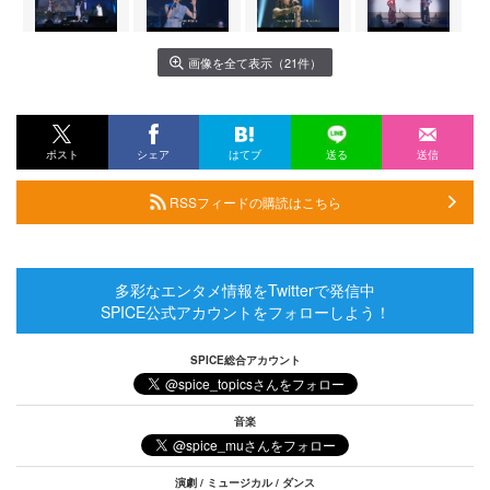
画像を全て表示（21件）
ポスト
シェア
はてブ
送る
送信
RSSフィードの購読はこちら
多彩なエンタメ情報をTwitterで発信中
SPICE公式アカウントをフォローしよう！
SPICE総合アカウント
音楽
演劇 / ミュージカル / ダンス