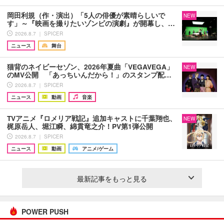
岡田利規（作・演出）「5人の俳優が素晴らしいで
NEW
す」～『映画を撮りたいゾンビの演劇』が開幕し、…
2026.8.7 ｜ SPICER
ニュース
舞台
猫背のネイビーセゾン、2026年夏曲「VEGAVEGA」
NEW
のMV公開 「あっちいんだから！」のスタンプ配…
2026.8.7 ｜ SPICER
ニュース
動画
音楽
TVアニメ『ロメリア戦記』追加キャストに千葉翔也、
NEW
梶原岳人、堀江瞬、綿貫竜之介！PV第1弾公開
2026.8.7 ｜ SPICER
ニュース
動画
アニメ/ゲーム
最新記事をもっと見る
POWER PUSH