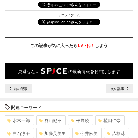
アニメ / ゲーム
この記事が気に入ったら
いいね！
しよう
見逃せない
の最新情報をお届けします
前の記事
次の記事
関連キーワード
水木一郎
谷山紀章
平野綾
植田佳奈
白石涼子
加藤英美里
今井麻美
広橋涼