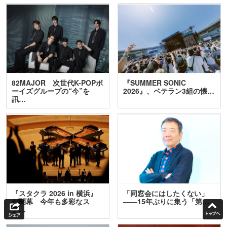
82MAJOR 次世代K-POPボ
『SUMMER SONIC
ーイズグループの“今”を
2026』、ベテラン3組の懐…
訊…
『スタクラ 2026 in 横浜』
「同窓会にはしたくない」
が開幕 今年も多彩なス
――15年ぶりに集う「第…
テ…