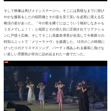
そして映像は再びメインステージへ。そこには異様なまでに煌び
やかな服装をしたの稲田徹とその姿を見て笑いを必死に堪える広
橋涼の姿があった。「今の歌を継ぐにはこういう格好しなきゃも
うダメでしょ！！」と稲田とその見た目に圧倒されてリアクショ
ンに戸惑う広橋。そしてそこに高森奈津美が合流して今夜限りの
特別ユニットで「メリーラァヴ」を披露した。12月のこの時期に
ぴったりのクリスマスソング、パーティ感あふれる服装に負けな
い楽しい雰囲気が存分に詰め込まれた一曲でだった。