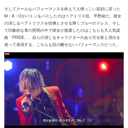
そしてクールなパフォーマンスを終えて人懐っこい笑顔に戻った
M・A・Oがバトンをパスしたのはベアトリス役、平野綾だ。彼女
の演じるベアトリクスを彷彿とさせる輝くブルーのドレス、そし
て印象的な青の照明の中で彼女が披露したのはこちらも大人気楽
曲「PRIDE」。自らの演じるキャラクターのあり方を歌と演出を
使って表現する、こちらも目の離せないパフォーマンスだった。