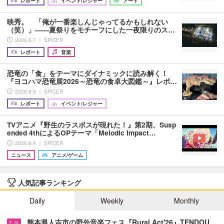
レポート
イベント/レジャー
アート
映秀。 「俺が一番楽しんじゃってるかもしれない
（笑）」――夏祭りをモチーフにした一夜限りのス…
2026.8.7 ｜ SPICER
レポート
音楽
恐竜の「食」をテーマにダイナミックに読み解く！
『ヨコハマ恐竜展2026～恐竜の食卓大図鑑～』レポ…
2026.8.5 ｜ SPICER
レポート
イベント/レジャー
TVアニメ『野生のラスボスが現れた！』第2期、Susp
ended 4thによるOPテーマ「Melodic Impact…
2026.8.4 ｜ SPICER
ニュース
アニメ/ゲーム
人気記事ランキング
Daily
Weekly
Monthly
熊本県人吉市の野外音楽フェス『Rural Act'26』TENDOU…
1
位