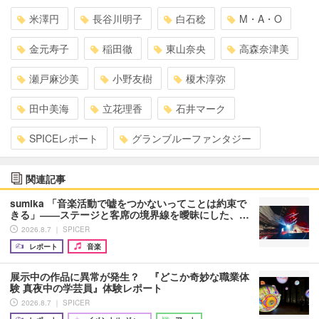
米澤円
長谷川明子
白石稔
M・A・O
金元寿子
稲田徹
東山奈央
高森奈津美
瀬戸麻沙美
小野友樹
榎木淳弥
田中美海
立花理香
石井マーク
SPICEレポート
グランブルーファンタジー
関連記事
sumika 「音楽活動で嘘をつかないってことは約束で
きる」――ステージと客席の境界線を曖昧にした、…
2026.8.7 ｜ SPICER
レポート
音楽
展示中の作品に異常が発生？ 『どこか奇妙な職業体
験 真夜中の学芸員』体験レポート
2026.8.7 ｜ SPICER