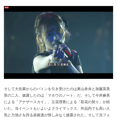
そして大先輩からのバトンを引き受けたのは東山奈央と加藤英美
里の二人、披露したのは「マホウのノート」だ。そして今井麻美
による「アナザースカイ」、立花理香による「彩花の契り」が続
いた。当イベントもいよいよクライマックス、作品内でも高い人
気と力強さを誇る楽曲達が惜しみなく披露された。そして当フェ