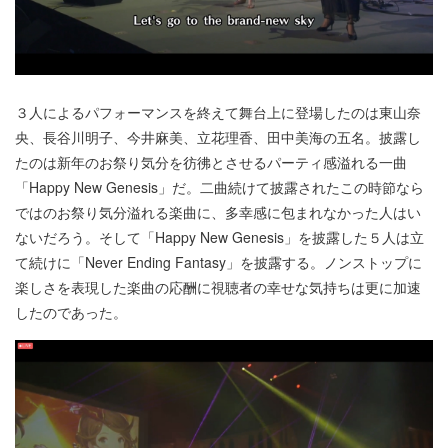
３人によるパフォーマンスを終えて舞台上に登場したのは東山奈
央、長谷川明子、今井麻美、立花理香、田中美海の五名。披露し
たのは新年のお祭り気分を彷彿とさせるパーティ感溢れる一曲
「Happy New Genesis」だ。二曲続けて披露されたこの時節なら
ではのお祭り気分溢れる楽曲に、多幸感に包まれなかった人はい
ないだろう。そして「Happy New Genesis」を披露した５人は立
て続けに「Never Ending Fantasy」を披露する。ノンストップに
楽しさを表現した楽曲の応酬に視聴者の幸せな気持ちは更に加速
したのであった。