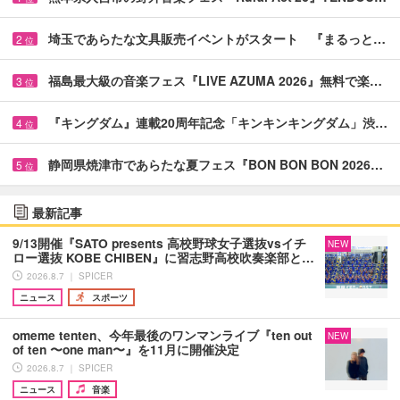
埼玉であらたな文具販売イベントがスタート 『まるっと…
2
位
福島最大級の音楽フェス『LIVE AZUMA 2026』無料で楽…
3
位
『キングダム』連載20周年記念「キンキンキングダム」渋…
4
位
静岡県焼津市であらたな夏フェス『BON BON BON 2026…
5
位
最新記事
9/13開催『SATO presents 高校野球女子選抜vsイチ
NEW
ロー選抜 KOBE CHIBEN』に習志野高校吹奏楽部と…
2026.8.7 ｜ SPICER
ニュース
スポーツ
omeme tenten、今年最後のワンマンライブ『ten out
NEW
of ten 〜one man〜』を11月に開催決定
2026.8.7 ｜ SPICER
ニュース
音楽