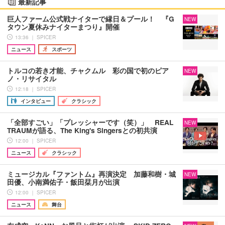
最新記事
巨人ファーム公式戦ナイターで縁日＆プール！ 『G
NEW
タウン夏休みナイターまつり』開催
13:36 ｜ SPICER
ニュース
スポーツ
トルコの若き才能、チャクムル 彩の国で初のピア
NEW
ノ・リサイタル
12:18 ｜ SPICER
インタビュー
クラシック
「全部すごい」「プレッシャーです（笑）」 REAL
NEW
TRAUMが語る、The King's Singersとの初共演
12:00 ｜ SPICER
ニュース
クラシック
ミュージカル『ファントム』再演決定 加藤和樹・城
NEW
田優、小南満佑子・飯田栞月が出演
12:00 ｜ SPICER
ニュース
舞台