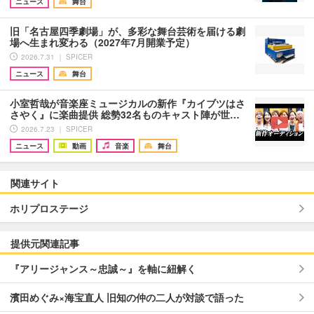
ニュース
舞台
旧「名古屋四季劇場」が、多彩な舞台芸術を届ける劇
場へ生まれ変わる（2027年7月開業予定）
2026.7.31 ｜ SPICER
ニュース
舞台
小室哲哉が音楽座ミュージカルの新作『カイブツはさ
さやく』に楽曲提供 総勢32名ものキャスト陣が世…
2026.7.23 ｜ SPICER
ニュース
動画
音楽
舞台
関連サイト
ホリプロステージ
提供元関連記事
『アリージャンス～忠誠～』を軸に紐解く
濱田めぐみ×海宝直人 旧知の仲の二人が対談で語った