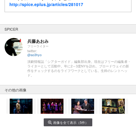
http://spice.eplus.jp/articles/281017
SPICER
兵藤あおみ
フリーライター
twitter:
@ao3hyo
演劇情報誌「シアターガイド」編集部出身。現在はフリーの編集者・
ライターとして活動中。年に2～3度NYを訪れ、ブロードウェイの新
作をチェックするのをライフワークとしている。生粋のレントヘッ
ド。
その他の画像
画像を全て表示（5件）