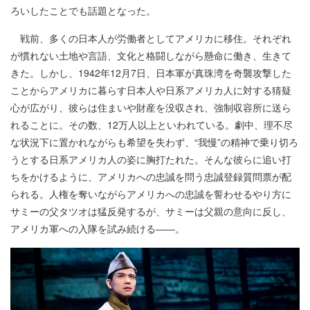
ろいしたことでも話題となった。
戦前、多くの日本人が労働者としてアメリカに移住。それぞれ
が慣れない土地や言語、文化と格闘しながら懸命に働き、生きて
きた。しかし、1942年12月7日、日本軍が真珠湾を奇襲攻撃した
ことからアメリカに暮らす日本人や日系アメリカ人に対する猜疑
心が広がり、彼らは住まいや財産を没収され、強制収容所に送ら
れることに。その数、12万人以上といわれている。劇中、理不尽
な状況下に置かれながらも希望を失わず、“我慢”の精神で乗り切ろ
うとする日系アメリカ人の姿に胸打たれた。そんな彼らに追い打
ちをかけるように、アメリカへの忠誠を問う忠誠登録質問票が配
られる。人権を奪いながらアメリカへの忠誠を誓わせるやり方に
サミーの父タツオは猛反発するが、サミーは父親の意向に反し、
アメリカ軍への入隊を試み続ける――。