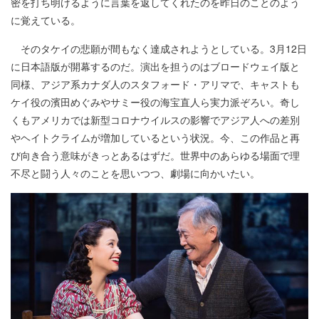
密を打ち明けるように言葉を返してくれたのを昨日のことのよう
に覚えている。
そのタケイの悲願が間もなく達成されようとしている。3月12日
に日本語版が開幕するのだ。演出を担うのはブロードウェイ版と
同様、アジア系カナダ人のスタフォード・アリマで、キャストも
ケイ役の濱田めぐみやサミー役の海宝直人ら実力派ぞろい。奇し
くもアメリカでは新型コロナウイルスの影響でアジア人への差別
やヘイトクライムが増加しているという状況。今、この作品と再
び向き合う意味がきっとあるはずだ。世界中のあらゆる場面で理
不尽と闘う人々のことを思いつつ、劇場に向かいたい。