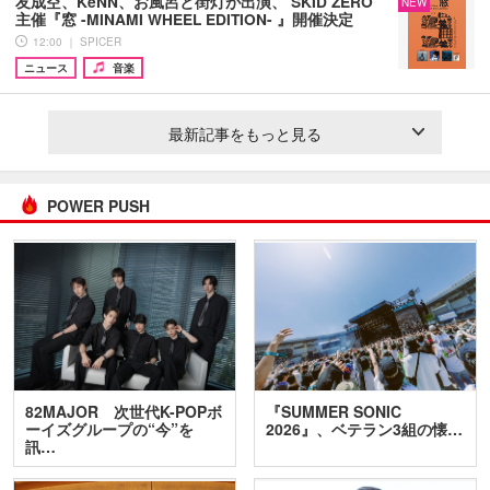
友成空、KeNN、お風呂と街灯が出演、 SKID ZERO
NEW
主催『窓 -MINAMI WHEEL EDITION- 』開催決定
12:00 ｜ SPICER
ニュース
音楽
最新記事をもっと見る
POWER PUSH
82MAJOR 次世代K-POPボ
『SUMMER SONIC
ーイズグループの“今”を
2026』、ベテラン3組の懐…
訊…