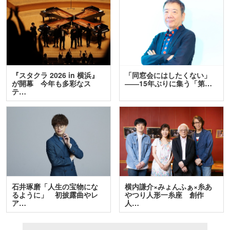
『スタクラ 2026 in 横浜』
「同窓会にはしたくない」
が開幕 今年も多彩なス
――15年ぶりに集う「第…
テ…
石井琢磨「人生の宝物にな
横内謙介×みょんふぁ×糸あ
るように」 初披露曲やレ
やつり人形一糸座 創作
ア…
人…