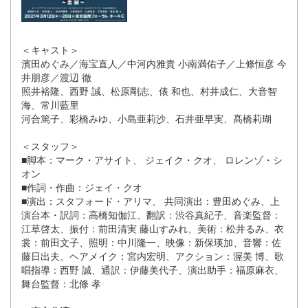
＜キャスト＞
濱田めぐみ／海宝直人／中河内雅貴 小南満佑子／上條恒彦 今
井朋彦／渡辺 徹
照井裕隆、西野 誠、松原剛志、俵 和也、村井成仁、大音智
海、常川藍里
河合篤子、彩橋みゆ、小島亜莉沙、石井亜早実、髙橋莉瑚
＜スタッフ＞
■脚本：マーク・アサイト、 ジェイク・クオ、 ロレンゾ・シ
オン
■作詞・作曲：ジェイ・クオ
■演出：スタフォード・アリマ、 共同演出：豊田めぐみ、上
演台本・訳詞：高橋知伽江、翻訳：渋谷真紀子、音楽監督：
江草啓太、振付：前田清実 藤山すみれ、美術：松井るみ、衣
裳：前田文子、照明：中川隆一、映像：新保瑛加、音響：佐
藤日出夫、ヘアメイク：宮内宏明、アクション：渥美 博、歌
唱指導：西野 誠、通訳：伊藤美代子、演出助手：福原麻衣、
舞台監督：北條 孝