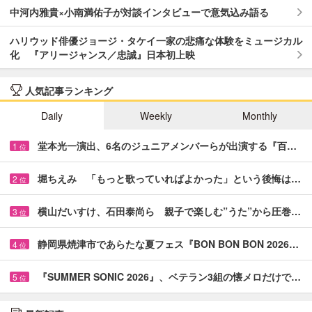
中河内雅貴×小南満佑子が対談インタビューで意気込み語る
ハリウッド俳優ジョージ・タケイ一家の悲痛な体験をミュージカル
化 『アリージャンス／忠誠』日本初上映
人気記事ランキング
Daily
Weekly
Monthly
堂本光一演出、6名のジュニアメンバーらが出演する『百…
1
位
堀ちえみ 「もっと歌っていればよかった」という後悔は…
2
位
横山だいすけ、石田泰尚ら 親子で楽しむ”うた”から圧巻…
3
位
静岡県焼津市であらたな夏フェス『BON BON BON 2026…
4
位
『SUMMER SONIC 2026』、ベテラン3組の懐メロだけで…
5
位