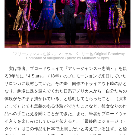
『アリージャンス～忠誠～』マイケル・K・リー 他 Original Broadway
Company of Allegiance / photo by Matthew Murphy
実は筆者、ブロードウェイで『アリージャンス～忠誠～』を観
る3年前に「4 Stars」（13年）のプロモーションで来日していた
サロンガに取材していた。その際、同作のトライアウト時の話と
なり、劇場に足を運んでくれた日系アメリカ人から「自分たちの
体験がそのまま描かれている」と感動してもらったこと、（演者
として）とても意義のある体験ができたことなど、彼女なりの作
品への手ごたえを聞くことができた。また、筆者がブロードウェ
イ入りを楽しみにしていると伝えると、「最終的にジョージ（・
タケイ）はこの作品を日本で上演したいと考えているはず」と秘