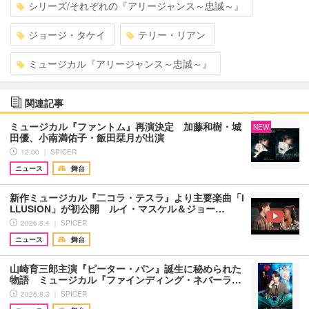
シリーズ/それぞれの『アリージャンス～忠誠～』
ジョージ・タケイ
テリー・リアン
ミュージカル『アリージャンス～忠誠～』
関連記事
ミュージカル『ファントム』再演決定 加藤和樹・城
NEW
田優、小南満佑子・飯田栞月が出演
12:00 ｜ SPICER
ニュース
舞台
新作ミュージカル『二コラ・テスラ』より主要楽曲「I
LLUSION」が初公開 ルイ・マスケル＆ジョー…
2026.8.4 ｜ SPICER
ニュース
舞台
山崎育三郎主演『ピーター・パン』誕生に秘められた
物語 ミュージカル『ファインディング・ネバーラ…
2026.8.3 ｜ SPICER