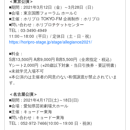
＜東京公演＞
■期間：2021年3月12日（金）～3月28日（日）
■会場：東京国際フォーラム ホールＣ
■主催：ホリプロ TOKYO-FM 企画制作：ホリプロ
■問い合わせ：ホリプロ
センター
TEL：03-3490-4949
11:00～18:00（平日）/ 定休日（土・日・祝）
https://horipro-stage.jp/stage/allegiance2021/
■料金：
S席13,500円 A席9,000円 B席5,500円（全席指定・税込）
Yシート2,000円（※20歳以下対象・当日引換券・要証明書）
※未就学児入場不可
※本公演のは主催者の同意のない有償譲渡が禁止されていま
す。
＜名古屋公演＞
■期間：2021年4月17日(土)～18日(日)
■会場：愛知県芸術劇場大ホール
■主催：キョードー東海
■問い合わせ：キョードー東海
TEL：052-972-7466(10:00～19:00 日・祝休)