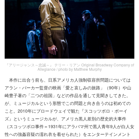
『アリージャンス～忠誠～』 テリー・リアン Original Broadway Company of
Allegiance / photo by Matthew Murphy
本作に出合う前も、日系アメリカ人強制収容所問題については
アラン・パーカー監督の映画「愛と哀しみの旅路」（90年）や山
崎豊子著の「二つの祖国」などの作品を通して見聞きしてきた。
が、ミュージカルという形態でこの問題と向き合うのは初めての
こと。2010年にブロードウェイで観た『スコッツボロ・ボーイ
ズ』というミュージカルが、アメリカ黒人差別の歴史的大事件
（スコッツボロ事件＝1931年にアラバマ州で黒人青年9人が白人女
性への強姦容疑の濡れ衣を着せられた）をエンターテインメント