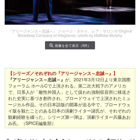
『アリージャンス～忠誠～』 ジョージ・タケイ、レア・サロンガ Original
Broadway Company of Allegiance / photo by Matthew Murphy
画像を全て表示（5件）
【シリーズ／それぞれの『アリージャンス～忠誠～』】
『アリージャンス～忠誠～』
が、2021年3月12日より東京国際
フォーラム ホールCで上演される。第二次大戦下のアメリカ
で、日系人が「敵性外国人」として扱われ強制収容所に移送さ
れた史実に基づき創作され、ブロードウェイで上演されたミュ
ージカル作品。その日本語版の開幕が迫る中で、ブロードウェ
イ版を観たことのある日本の演劇ライター諸氏が、それぞれの
観劇経験を綴った。シリーズ第一弾は、演劇ライター兵藤あお
み氏。（SPICE編集部）