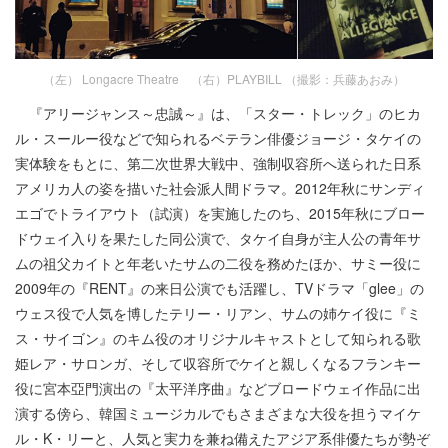
（左） Longacre Theatre （右）PLAYBILL （撮影：兵藤あおみ）
『アリージャンス～忠誠～』は、「スター・トレック」のヒカ
ル・スールー役などで知られるベテラン俳優ジョージ・タケイの
実体験をもとに、第二次世界大戦中、強制収容所へ送られた日系
アメリカ人の姿を描いた社会派人間ドラマ。2012年秋にサンディ
エゴでトライアウト（試演）を実施したのち、2015年秋にブロー
ドウェイ入りを果たした同公演で、タケイ自身が主人公の青年サ
ムの祖父カイトと年老いたサムの二役を務めたほか、サミー役に
2009年の『RENT』の来日公演でも活躍し、TVドラマ「glee」の
ウェス役で人気を博したテリー・リアン、サムの姉ケイ役に『ミ
ス・サイゴン』のキム役のオリジナルキャストとして知られる歌
姫レア・サロンガ、そして収容所でケイと親しくなるフランキー
役に宮本亞門演出の『太平洋序曲』などブロードウェイ作品に出
演する傍ら、韓国ミュージカルでもさまざまな大役を担うマイケ
ル・K・リーと、人気と実力を兼ね備えたアジア系俳優たちが勢ぞ