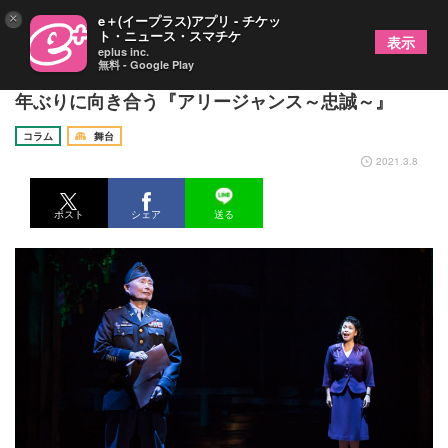
×
e＋(イープラス)アプリ - チケッ
ト・ニュース・スマチケ
表示
eplus inc.
無料 - Google Play
【それぞれの『アリージャンス～忠誠～』vol.1】 4
年ぶりに向き合う『アリージャンス～忠誠～』
コラム
舞台
2021.3.8
ポスト
シェア
送る