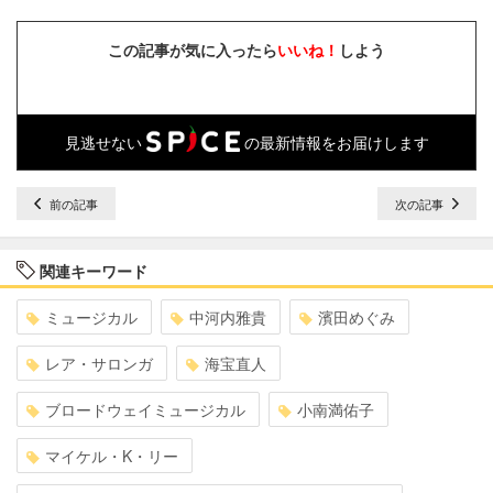
この記事が気に入ったら
いいね！
しよう
見逃せない
の最新情報をお届けします
前の記事
次の記事
関連キーワード
ミュージカル
中河内雅貴
濱田めぐみ
レア・サロンガ
海宝直人
ブロードウェイミュージカル
小南満佑子
マイケル・K・リー