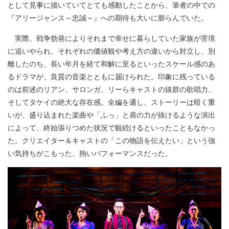
として見事に描いていてとても感動したことから、筆者の中での
『アリージャンス～忠誠～』への期待も大いに膨らんでいた。
実際、戦争勃発によりそれまで幸せに暮らしていた家族が苦境
に追いやられ、それぞれの価値観や考え方の違いから対立し、別
離したのち、長い年月を経て和解に至るといったスケール感のあ
るドラマが、良質の音楽とともに届けられた。印象に残っている
のは前述のリアン、サロンガ、リーらキャストの抜群の歌唱力、
そしてタケイの絶大な存在感。全編を通し、ストーリーは暗く重
いが、盛り込まれた楽曲や「ふっ」と肩の力が抜けるような演出
によって、終始張りつめた状況で観続けるといったこともなかっ
た。クリエイター＆キャストの「この物語を伝えたい」という強
い気持ちがこもった、熱いパフォーマンスだった。