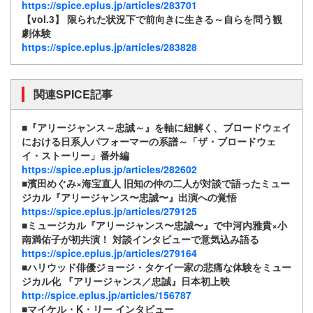
https://spice.eplus.jp/articles/283701
【vol.3】 限られた状況下で前向きに生きる～自らを問う観
劇体験
https://spice.eplus.jp/articles/283828
関連SPICE記事
■『アリージャンス～忠誠～』を軸に紐解く、ブロードウェイ
における日系人パフォーマーの系譜～「ザ・ブロードウェ
イ・ストーリー」番外編
https://spice.eplus.jp/articles/282602
■濱田めぐみ×海宝直人 旧知の仲の二人が対談で語ったミュー
ジカル『アリージャンス〜忠誠〜』出演への覚悟
https://spice.eplus.jp/articles/279125
■ミュージカル『アリージャンス〜忠誠〜』で中河内雅貴×小
南満佑子が初共演！ 対談インタビューで意気込み語る
https://spice.eplus.jp/articles/279164
■ハリウッド俳優ジョージ・タケイ一家の悲痛な体験をミュー
ジカル化 『アリージャンス／忠誠』日本初上映
http://spice.eplus.jp/articles/156787
■マイケル・K・リー インタビュー