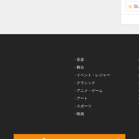
S
- 音楽
- 舞台
- イベント・レジャー
- クラシック
- アニメ・ゲーム
- アート
- スポーツ
- 映画