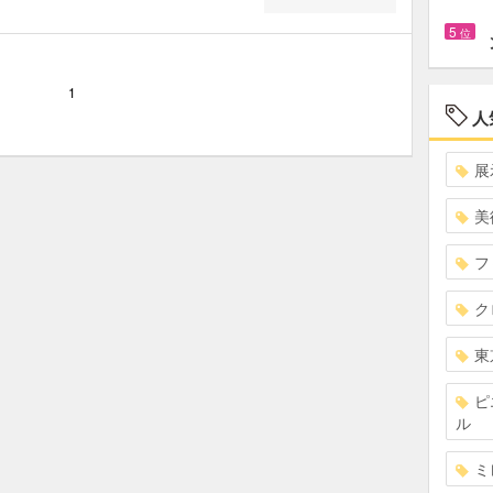
5
位
1
人
展
美
フ
ク
東
ピ
ル
ミ