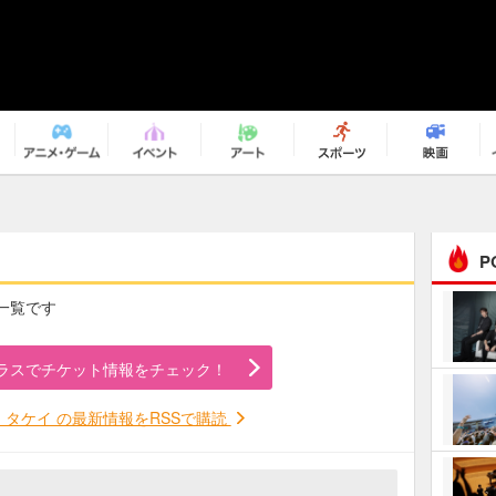
P
の一覧です
まるで原作の世界から飛
び出してきたよう！ 圧…
ラスでチケット情報をチェック！
ｅｐｌｕｓ ｗｅｅｋｅ
ｎｄ ｃｌｕｂ
タケイ の最新情報をRSSで購読
ＲｅｏＮａ“ピルグリム”