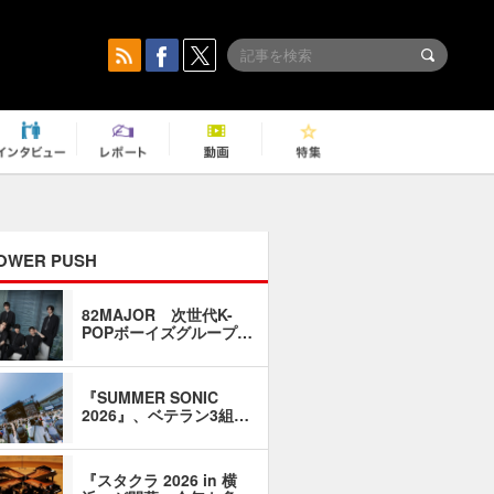
OWER PUSH
82MAJOR 次世代K-
「同窓会に
POPボーイズグループ…
い」――1
『SUMMER SONIC
石井琢磨「
2026』、ベテラン3組…
なるように
『スタクラ 2026 in 横
横内謙介×