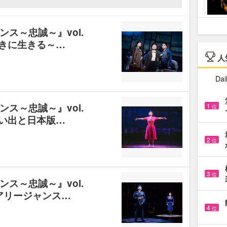
ス～忠誠～』vol.
向きに生きる～…
人
Dai
ス～忠誠～』vol.
1
位
思い出と日本版…
2
位
3
位
ス～忠誠～』vol.
アリージャンス…
4
位