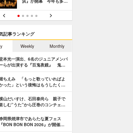
浜』が開幕 今年も多…
あやつり人
気記事ランキング
ly
Weekly
Monthly
堂本光一演出、6名のジュニアメンバ
ーらが出演する『百鬼夜鏡』 鬼…
堀ちえみ 「もっと歌っていればよ
かった」という後悔はもうしたく…
横山だいすけ、石田泰尚ら 親子で
楽しむ”うた”から圧巻のコンチェ…
静岡県焼津市であらたな夏フェス
『BON BON BON 2026』が開催…