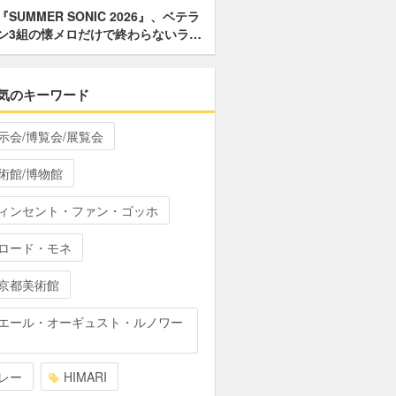
『SUMMER SONIC 2026』、ベテラ
ン3組の懐メロだけで終わらないラ…
気のキーワード
示会/博覧会/展覧会
術館/博物館
ィンセント・ファン・ゴッホ
ロード・モネ
京都美術館
エール・オーギュスト・ルノワー
レー
HIMARI