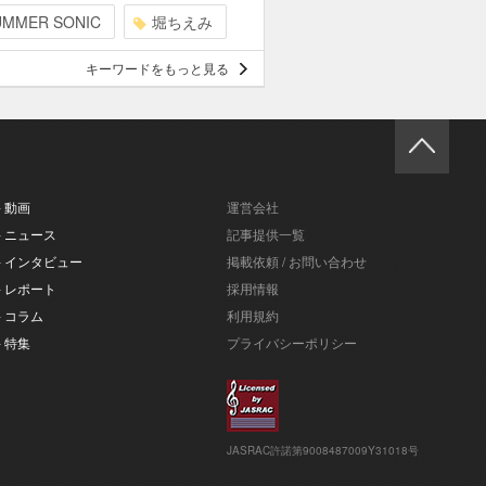
UMMER SONIC
堀ちえみ
キーワードをもっと見る
- 動画
運営会社
- ニュース
記事提供一覧
- インタビュー
掲載依頼 / お問い合わせ
- レポート
採用情報
- コラム
利用規約
- 特集
プライバシーポリシー
JASRAC許諾第9008487009Y31018号