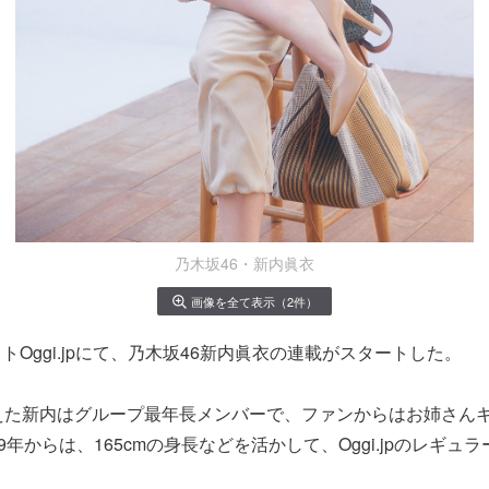
乃木坂46・新内眞衣
画像を全て表示（2件）
トOggi.jpにて、乃木坂46新内眞衣の連載がスタートした。
えた新内はグループ最年長メンバーで、ファンからはお姉さん
9年からは、165cmの身長などを活かして、Oggi.jpのレギュ