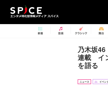
乃木坂4
連載 イ
を語る
ニュース
イベント