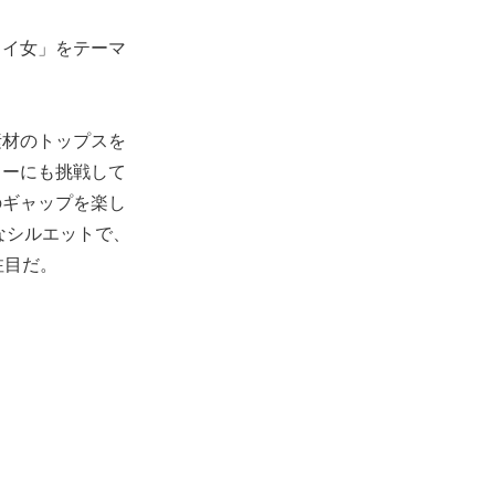
イイ女」をテーマ
素材のトップスを
ターにも挑戦して
のギャップを楽し
なシルエットで、
注目だ。