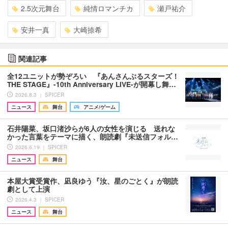
2.5次元舞台
純情ロマンチカ
瀬戸祐介
安井一真
大崎捺希
関連記事
全12ユニットが勢ぞろい 『あんさんぶるスターズ！
THE STAGE』-10th Anniversary LIVE-が開幕し舞…
2026.8.3 ｜ SPICER
ニュース
舞台
アニメ/ゲーム
石井陽菜、坂口渚沙らが6人の女性を演じる 送れな
かった言葉をテーマに描く、朗読劇『未送信フォル…
2026.6.19 ｜ SPICER
ニュース
舞台
本屋大賞受賞作、凪良ゆう『汝、星のごとく』が朗読
劇として上演
2026.4.3 ｜ SPICER
ニュース
舞台