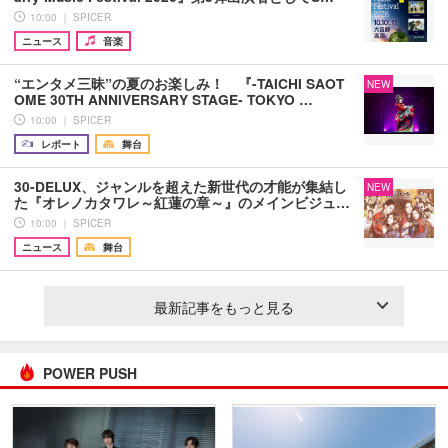
10:00 ｜ SPICER
ニュース
音楽
“エンタメ三昧”の夏のお楽しみ！ 『-TAICHI SAOT
NEW
OME 30TH ANNIVERSARY STAGE- TOKYO …
10:00 ｜ SPICER
レポート
舞台
30-DELUX、ジャンルを超えた新世代の才能が集結し
NEW
た『オレノカタワレ～紅蓮の章～』のメインビジュ…
10:00 ｜ SPICER
ニュース
舞台
最新記事をもっと見る
POWER PUSH