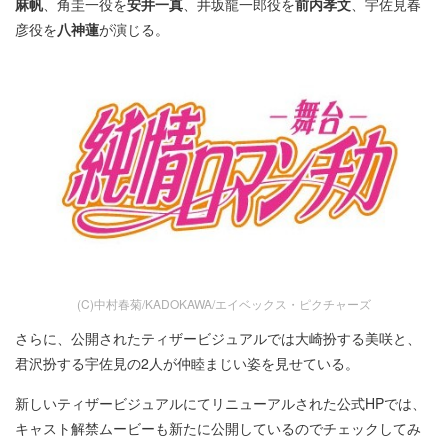
麻帆
、角圭一役を
安井一真
、井坂龍一郎役を
前内孝文
、宇佐見春
彦役を
八神蓮
が演じる。
(C)中村春菊/KADOKAWA/エイベックス・ピクチャーズ
さらに、公開されたティザービジュアルでは大崎扮する美咲と、
君沢扮する宇佐見の2人が仲睦まじい姿を見せている。
新しいティザービジュアルにてリニューアルされた公式HPでは、
キャスト解禁ムービーも新たに公開しているのでチェックしてみ