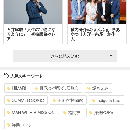
石井琢磨「人生の宝物にな
横内謙介×みょんふぁ×糸あ
るように」 初披露曲やレ
やつり人形一糸座 創作
ア…
人…
さらに読み込む
人気のキーワード
HIMARI
展示会/博覧会/展覧会
堀ちえみ
SUMMER SONIC
美術館/博物館
indigo la End
MAN WITH A MISSION
格闘技
洋楽POPS
洋楽ロック