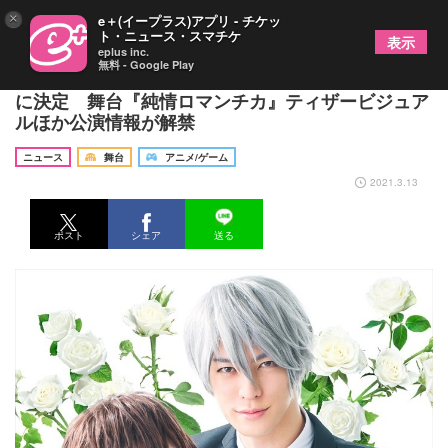
×
e＋(イープラス)アプリ - チケッ
ト・ニュース・スマチケ
表示
eplus inc.
無料 - Google Play
大崎捺希が高橋美咲役、君沢ユウキが宇佐見秋彦役
に決定 舞台『純情ロマンチカ』ティザービジュア
ルほか公演情報が解禁
ニュース
舞台
アニメ/ゲーム
2021.3.13
ポスト
シェア
送る