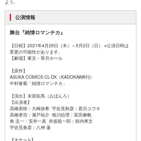
よう。
公演情報
舞台『純情ロマンチカ』
【日程】2021年4月29日（木）～5月2日（日） ※公演日時は
変更の可能性があります。
【劇場】東京・草月ホール
【原作】
ASUKA COMICS CL-DX（KADOKAWA刊）
中村春菊「純情ロマンチカ」
【演出】末原拓馬（おぼんろ）
【出演者】
高橋美咲：大崎捺希 宇佐見秋彦：君沢ユウキ
高橋孝浩：瀬戸祐介 相川絵理：富田麻帆
角 圭一：安井一真 井坂龍一郎：前内孝文
宇佐見春彦：八神 蓮
【
】