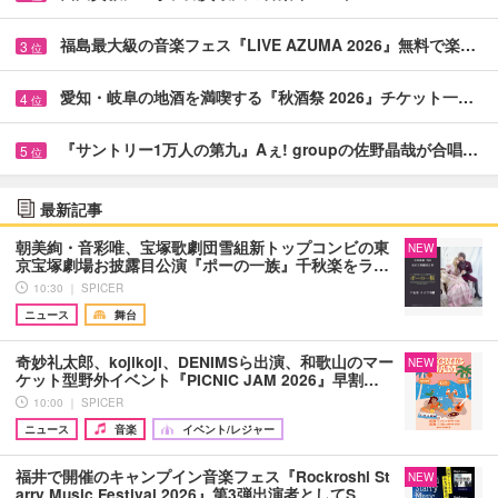
福島最大級の音楽フェス『LIVE AZUMA 2026』無料で楽…
3
位
愛知・岐阜の地酒を満喫する『秋酒祭 2026』チケット一…
4
位
『サントリー1万人の第九』Aぇ! groupの佐野晶哉が合唱…
5
位
最新記事
朝美絢・音彩唯、宝塚歌劇団雪組新トップコンビの東
NEW
京宝塚劇場お披露目公演『ポーの一族』千秋楽をラ…
10:30 ｜ SPICER
ニュース
舞台
奇妙礼太郎、kojikoji、DENIMSら出演、和歌山のマー
NEW
ケット型野外イベント『PICNIC JAM 2026』早割…
10:00 ｜ SPICER
ニュース
音楽
イベント/レジャー
福井で開催のキャンプイン音楽フェス『Rockroshi St
NEW
arry Music Festival 2026』第3弾出演者としてS…