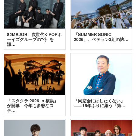
82MAJOR 次世代K-POPボ
『SUMMER SONIC
ーイズグループの“今”を
2026』、ベテラン3組の懐…
訊…
『スタクラ 2026 in 横浜』
「同窓会にはしたくない」
が開幕 今年も多彩なス
――15年ぶりに集う「第…
テ…