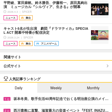
平野綾、富田麻帆、鈴木勝吾、伊藤裕一、原田真絢出
演 ミュージカル『シルヴィア、生きる』が開幕
2026.4.3 ｜ SPICER
ニュース
舞台
キャスト6名が生出演 劇団『ドラマティカ』SPECIA
L ACT 開幕中特番が配信決定
2026.3.24 ｜ SPICER
ニュース
舞台
アニメ/ゲーム
関連サイト
公式サイト
人気記事ランキング
Daily
Weekly
Monthly
坂本冬美、歌手生活40周年記念でおくる明治座公演のメイ…
1
位
西川貴教に直撃、滋賀最大の音楽イベント『FEST. INAZU…
2
位