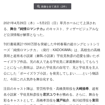
画像を全て表示（2件）
2021年4月29日（木）～5月2日（日）草月ホールにて上演され
る、
舞台『純情ロマンチカ』
のキャスト、ティザービジュアルな
ど公演情報が解禁となった。
刊行書籍累計1500万部を突破した中村春菊の超ロングヒットシリ
ーズ「純情ロマンチカ」（発行：KADOKAWA）は、高校生の高橋
美咲と超有名小説家（兼BL小説家）宇佐見秋彦の恋愛を描いたボ
ーイズラブ作品。兄の友人である宇佐見に家庭教師をしてもらう
ことになった美咲は、訪れた宇佐見の自宅で、兄と宇佐見を主人
公にした「ボーイズラブ小説」を発見してしまい……という物語
だ。今回この人気作を舞台化する。
注目のキャスト陣は、苦労性学生・高橋美咲役を
大崎捺希
、超有
名小説家・宇佐見秋彦役を
君沢ユウキ
が務める。さらに、舞台を
彩るキャストとして、高橋孝浩役を
瀬戸祐介
、相川絵理役を
富田