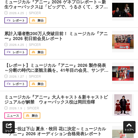
ミュージカル『アニー』2026 ゲネプロレポート～新
生ウォーバックスは「ビッグで、うるさくて、タフ…
2026.4.25 ｜ SPICER
レポート
舞台
累計入場者数200万人突破目前！ ミュージカル『アニ
ー』2026 初日前会見レポート
2026.4.25 ｜ SPICER
レポート
舞台
【レポート】ミュージカル『アニー』2026 製作発表
～分断の時代に楽観主義を。41年目の会見、サンデ…
2026.1.27 ｜ SPICER
レポート
舞台
ミュージカル『アニー』大人キャスト＆新キャストビ
ジュアルが解禁 ウォーバックス役は岡田浩暉
2026.1.9 ｜ SPICER
ニュース
舞台
アニー役は下山 夏永・牧田 花に決定～ミュージカル
『アニー』2026 オーディション合格発表レポート