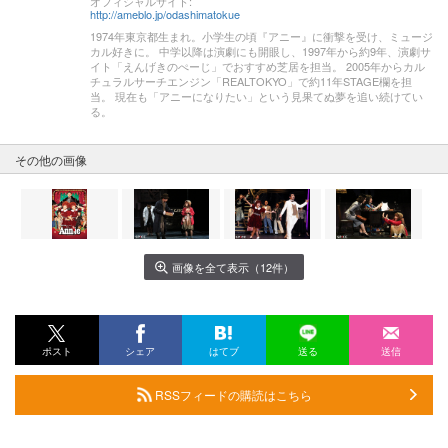
オフィシャルサイト:
http://ameblo.jp/odashimatokue
1974年東京都生まれ。小学生の頃『アニー』に衝撃を受け、ミュージ
カル好きに。 中学以降は演劇にも開眼し、1997年から約9年、演劇サ
イト「えんげきのぺーじ」でおすすめ芝居を担当。 2005年からカル
チュラルサーチエンジン「REALTOKYO」で約11年STAGE欄を担
当。 現在も「アニーになりたい」という見果てぬ夢を追い続けてい
る。
その他の画像
画像を全て表示（12件）
ポスト
シェア
はてブ
送る
送信
RSSフィードの購読はこちら