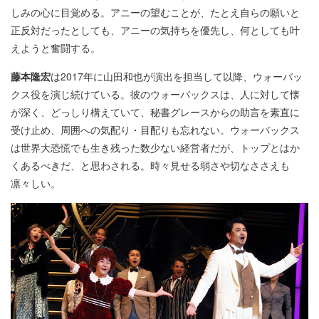
しみの心に目覚める。アニーの望むことが、たとえ自らの願いと
正反対だったとしても、アニーの気持ちを優先し、何としても叶
えようと奮闘する。
藤本隆宏
は2017年に山田和也が演出を担当して以降、ウォーバッ
クス役を演じ続けている。彼のウォーバックスは、人に対して懐
が深く、どっしり構えていて、秘書グレースからの助言を素直に
受け止め、周囲への気配り・目配りも忘れない。ウォーバックス
は世界大恐慌でも生き残った数少ない経営者だが、トップとはか
くあるべきだ、と思わされる。時々見せる弱さや切なささえも
凛々しい。