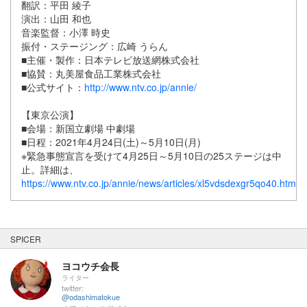
翻訳：平田 綾子
演出：山田 和也
音楽監督：小澤 時史
振付・ステージング：広崎 うらん
■主催・製作：日本テレビ放送網株式会社
■協賛：丸美屋食品工業株式会社
■公式サイト：
http://www.ntv.co.jp/annie/
【東京公演】
■会場：新国立劇場 中劇場
■日程：2021年4月24日(土)～5月10日(月)
※緊急事態宣言を受けて4月25日～5月10日の25ステージは中
止。詳細は、
https://www.ntv.co.jp/annie/news/articles/xl5vdsdexgr5qo40.html
SPICER
ヨコウチ会長
ライター
twitter:
@odashimatokue