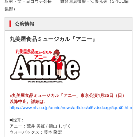
取材・文＝ヨコウチ会長 舞台写真撮影＝安藤光夫（SPICE編
集部）
公演情報
丸美屋食品ミュージカル『アニー』
※丸美屋食品ミュージカル「アニー」東京公演4月25日（日）
以降中止。詳細は、
https://www.ntv.co.jp/annie/news/articles/xl5vdsdexgr5qo40.html
■出演：
アニー：荒井 美虹 / 德山 しずく
ウォーバックス：藤本 隆宏