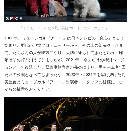
「トゥモロー」を歌う荒井美虹 with イエヤス（サンディ）
1986年、ミュージカル『アニー』は日本テレビの「良心」として
始まり、歴代の現場プロデューサーから、その上の部長クラスま
で、たくさんの人が味方になり、大切に守られてきたという。昨
年はその灯が消えてしまったが、2021年、今回だけの特別バージ
ョンとして復活した。緊急事態宣言の発令により、両チーム各1回
だけの公演となってしまったが、2020年・2021年を駆け抜けた丸
美屋食品ミュージカル『アニー』出演者・スタッフの皆様に、心
からの敬意をおくりたい。