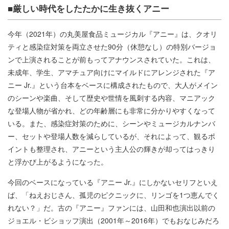
■厳しい時代をしたたかに生き抜くアニー
今年（2021年）の丸美屋食品ミュージカル『アニー』は、クオリ
ティと感染症対策を両立させた90分（休憩なし）の特別バージョ
ンで上演されることが前もってアナウンスされていた。これは、
未成年、学生、アマチュア向けにマイルドにアレンジされた『ア
ニー Jr.』という台本をベースに構成されたもので、大人がメイン
のシーンや楽曲、そして歴史や世情を風刺する内容、マニアック
な登場人物が省かれ、どの年齢層にも非常に分かりやすくなって
いる。また、感染症対策のために、シーンやミュージカルナンバ
ー、セットや登場人数を減らしているが、それによって、観るポ
イントも整理され、アニーという主人公の輝きが却ってはっきり
と浮かび上がるようになった。
今回のベースになっている『アニー Jr.』にしかないセリフといえ
ば、「ねえおじさん、孤児のピクニックに、リンゴを1つ恵んでく
れない？」だ。古の『アニー』ファンには、山田和也演出以前の
ジョエル・ビショッフ演出（2001年～2016年）でもおなじみだろ