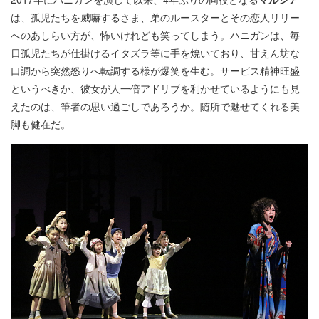
は、孤児たちを威嚇するさま、弟のルースターとその恋人リリー
へのあしらい方が、怖いけれども笑ってしまう。ハニガンは、毎
日孤児たちが仕掛けるイタズラ等に手を焼いており、甘えん坊な
口調から突然怒りへ転調する様が爆笑を生む。サービス精神旺盛
というべきか、彼女が人一倍アドリブを利かせているようにも見
えたのは、筆者の思い過ごしであろうか。随所で魅せてくれる美
脚も健在だ。