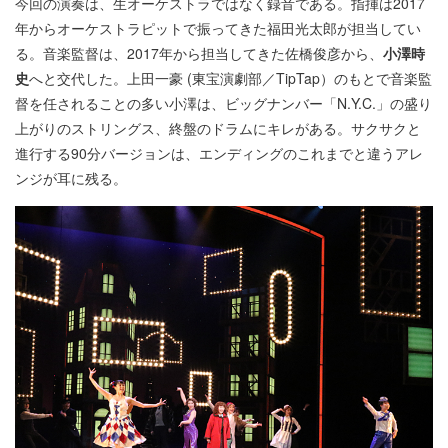
今回の演奏は、生オーケストラではなく録音である。指揮は2017
年からオーケストラピットで振ってきた福田光太郎が担当してい
る。音楽監督は、2017年から担当してきた佐橋俊彦から、
小澤時
史
へと交代した。上田一豪 (東宝演劇部／TipTap）のもとで音楽監
督を任されることの多い小澤は、ビッグナンバー「N.Y.C.」の盛り
上がりのストリングス、終盤のドラムにキレがある。サクサクと
進行する90分バージョンは、エンディングのこれまでと違うアレ
ンジが耳に残る。