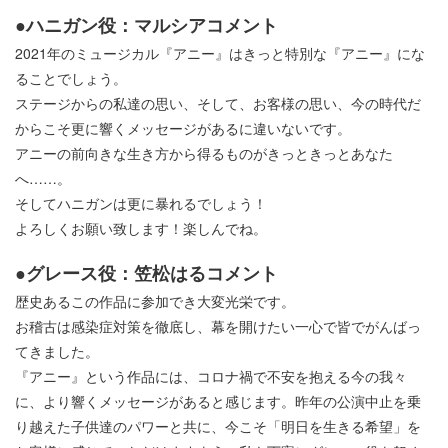
●ハニガン役：マルシアコメント
2021年のミュージカル『アニー』はきっと特別な『アニー』にな
ることでしょう。
ステージからの私達の思い、そして、お客様の思い、今の時代だ
からこそ更に響くメッセージがあるに違いないです。
アニーの前向きな生き方から得るものがきっときっとあなた
へ……。
そしてハニガンは更に暴れるでしょう！
よろしくお願い致します！楽しんでね。
●グレース役：笠松はるコメント
歴史あるこの作品に参加でき大変光栄です。
お稽古は感染症対策を徹底し、幕を開けたい一心で皆でがんばっ
てきました。
『アニー』という作品には、コロナ禍で不安を抱える今の我々
に、より響くメッセージがあると感じます。昨年の公演中止を乗
り越えた子供達のパワーと共に、今こそ「明日を生きる希望」を