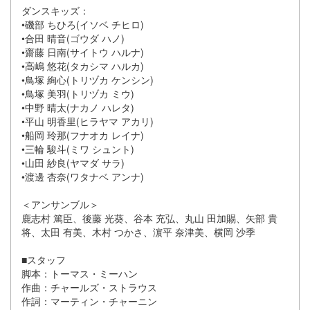
ダンスキッズ：
•磯部 ちひろ(イソベ チヒロ)
•合田 晴音(ゴウダ ハノ)
•齋藤 日南(サイトウ ハルナ)
•高嶋 悠花(タカシマ ハルカ)
•鳥塚 絢心(トリヅカ ケンシン)
•鳥塚 美羽(トリヅカ ミウ)
•中野 晴太(ナカノ ハレタ)
•平山 明香里(ヒラヤマ アカリ)
•船岡 玲那(フナオカ レイナ)
•三輪 駿斗(ミワ シュント)
•山田 紗良(ヤマダ サラ)
•渡邊 杏奈(ワタナベ アンナ)
＜アンサンブル＞
鹿志村 篤臣、後藤 光葵、谷本 充弘、丸山 田加賜、矢部 貴
将、太田 有美、木村 つかさ、濵平 奈津美、横岡 沙季
■スタッフ
脚本：トーマス・ミーハン
作曲：チャールズ・ストラウス
作詞：マーティン・チャーニン