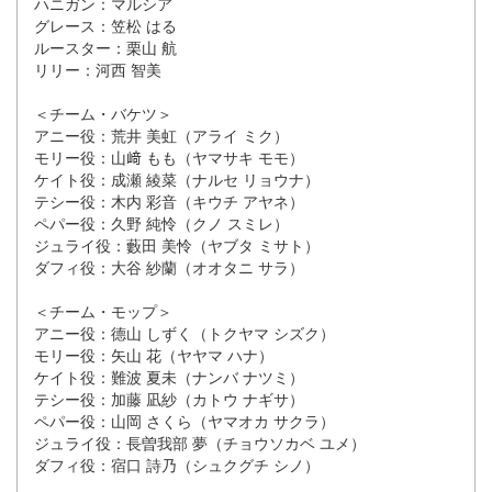
ハニガン：マルシア
グレース：笠松 はる
ルースター：栗山 航
リリー：河西 智美
＜チーム・バケツ＞
アニー役：荒井 美虹（アライ ミク）
モリー役：山﨑 もも（ヤマサキ モモ）
ケイト役：成瀬 綾菜（ナルセ リョウナ）
テシー役：木内 彩音（キウチ アヤネ）
ペパー役：久野 純怜（クノ スミレ）
ジュライ役：藪田 美怜（ヤブタ ミサト）
ダフィ役：大谷 紗蘭（オオタニ サラ）
＜チーム・モップ＞
アニー役：德山 しずく（トクヤマ シズク）
モリー役：矢山 花（ヤヤマ ハナ）
ケイト役：難波 夏未（ナンバ ナツミ）
テシー役：加藤 凪紗（カトウ ナギサ）
ペパー役：山岡 さくら（ヤマオカ サクラ）
ジュライ役：長曽我部 夢（チョウソカベ ユメ）
ダフィ役：宿口 詩乃（シュクグチ シノ）