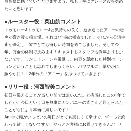
お客様に感じていただけますよう、私も丁寧にグレース役を努め
たいと思います。
●ルースター役：栗山航コメント
トゥモロー♪トゥモロー♪と気持ちの良く、透き通ったアニーの歌
声が響き渡る稽古場。それは1年前の稽古でした。それから公演中
止が決定し、皆でとても悔しい時間を過ごしました。そして今
年、万全の体制で挑みます！キャストもスタッフも例年よりも少
ないです。しかし！シーンを厳選し、内容を凝縮した特別バージ
ョンということも忘れてしまうくらい、パワフルに、華やかに、
賑やかに！！2年分の『アニー』をぶつけていきます！！
●リリー役：河西智美コメント
初日を迎えることが当たり前では無いんだ。と痛感したこの1年で
したが、今日という日を無事にカンパニーの皆さんと迎えられた
ことがなにより本当に嬉しいです！
Annieで頭がいっぱいの毎日がとても楽しくて幸せで、ずーっと終
わって欲しくないですが、やっとお客様にお届けできるんだ！と