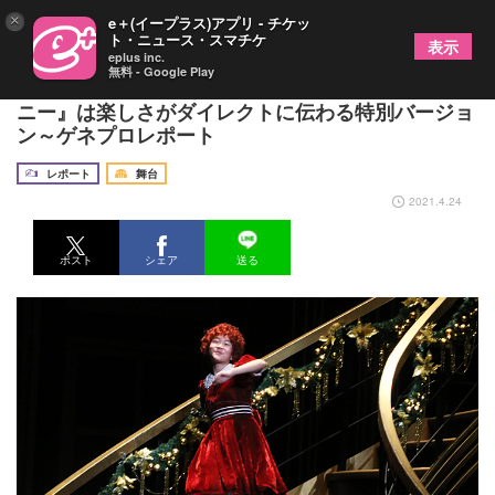
×
e＋(イープラス)アプリ - チケッ
ト・ニュース・スマチケ
表示
eplus inc.
無料 - Google Play
2年ぶりの復活果たす丸美屋食品ミュージカル『ア
ニー』は楽しさがダイレクトに伝わる特別バージョ
ン～ゲネプロレポート
レポート
舞台
2021.4.24
ポスト
シェア
送る