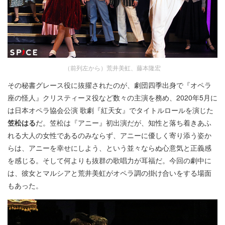
（前列左から）荒井美虹、藤本隆宏
その秘書グレース役に抜擢されたのが、劇団四季出身で『オペラ
座の怪人』クリスティーヌ役など数々の主演を務め、2020年5月に
は日本オペラ協会公演 歌劇『紅天女』でタイトルロールを演じた
笠松はる
だ。笠松は『アニー』初出演だが、知性と落ち着きあふ
れる大人の女性であるのみならず、アニーに優しく寄り添う姿か
らは、アニーを幸せにしよう、という並々ならぬ心意気と正義感
を感じる。そして何よりも抜群の歌唱力が耳福だ。今回の劇中に
は、彼女とマルシアと荒井美虹がオペラ調の掛け合いをする場面
もあった。