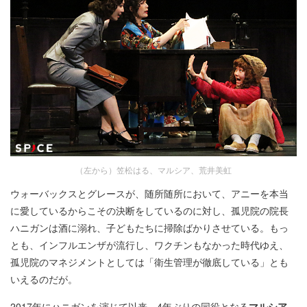
（左から）笠松はる、マルシア、荒井美虹
ウォーバックスとグレースが、随所随所において、アニーを本当
に愛しているからこその決断をしているのに対し、孤児院の院長
ハニガンは酒に溺れ、子どもたちに掃除ばかりさせている。もっ
とも、インフルエンザが流行し、ワクチンもなかった時代ゆえ、
孤児院のマネジメントとしては「衛生管理が徹底している」とも
いえるのだが。
2017年にハニガンを演じて以来、4年ぶりの同役となる
マルシア