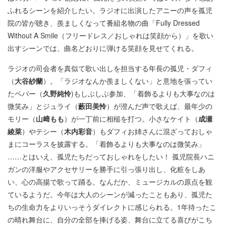
ふれるシーンを紹介したい。ラジオに出演したアニーの声を孤児
院の皆が聴き、羨ましくなって番組名物の曲「Fully Dressed
Without A Smile（フリードレス／おしゃれは笑顔から）」を歌い
出すシーンでは、曲名どおりに弾ける笑顔を見せてくれる。
ラジオの司会者を真似て歌い出しを担当する年長の孤児・ダフィ
（
大谷紗蘭
）。「ラジオなんか羨ましくない」と意地を張ってい
たペパー（
久野純怜
)もしぶしぶ参加、「着飾るよりも大事なのは
微笑み」とジュライ（
藪田美怜
）が澄んだ声で歌えば、最年少の
モリー（
山﨑もも
）が一丁前に相槌を打つ。小さなケイト（
成瀬
綾菜
）やテシー（
木内彩音
）もダフィお姉さんに混ざっておしゃ
まにコーラスを披露する。「着飾るよりも大事なのは微笑み」
……とはいえ、孤児たちだっておしゃれをしたい！ 孤児院長ハニ
ガンの洋服やアクセサリーを勝手に引っ張り出し、化粧をしあ
い、心の高揚で歌って踊る。なんだか、ミュージカルの原点を観
ているようだ。今年は大人のシーンが減ったこともあり、孤児た
ちの生命力をよりいっそうダイレクトに感じられる。1年待ったこ
の晴れ舞台に、自分の全部を捧げる姿、舞台に立てる喜びがこち