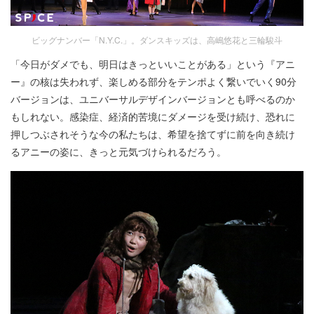
ビッグナンバー「N.Y.C.」。ダンスキッズは、高嶋悠花と三輪駿斗
「今日がダメでも、明日はきっといいことがある」という『アニ
ー』の核は失われず、楽しめる部分をテンポよく繋いでいく90分
バージョンは、ユニバーサルデザインバージョンとも呼べるのか
もしれない。感染症、経済的苦境にダメージを受け続け、恐れに
押しつぶされそうな今の私たちは、希望を捨てずに前を向き続け
るアニーの姿に、きっと元気づけられるだろう。