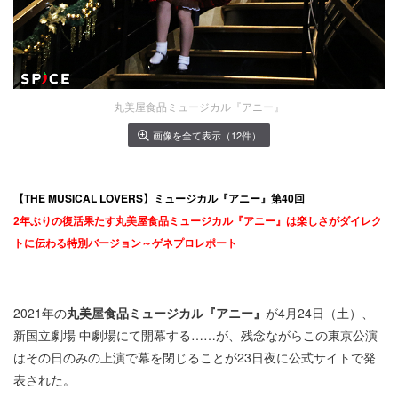
丸美屋食品ミュージカル『アニー』
画像を全て表示（12件）
【THE MUSICAL LOVERS】ミュージカル『アニー』第40回
2年ぶりの復活果たす丸美屋食品ミュージカル『アニー』は楽しさがダイレク
トに伝わる特別バージョン～ゲネプロレポート
2021年の
丸美屋食品ミュージカル『アニー』
が4月24日（土）、
新国立劇場 中劇場にて開幕する……が、残念ながらこの東京公演
はその日のみの上演で幕を閉じることが23日夜に公式サイトで発
表された。