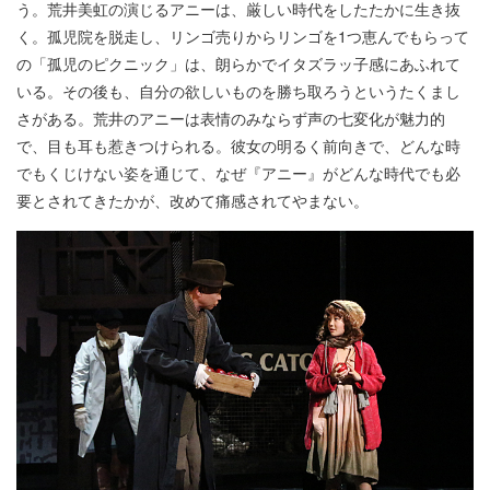
う。荒井美虹の演じるアニーは、厳しい時代をしたたかに生き抜
く。孤児院を脱走し、リンゴ売りからリンゴを1つ恵んでもらって
の「孤児のピクニック」は、朗らかでイタズラッ子感にあふれて
いる。その後も、自分の欲しいものを勝ち取ろうというたくまし
さがある。荒井のアニーは表情のみならず声の七変化が魅力的
で、目も耳も惹きつけられる。彼女の明るく前向きで、どんな時
でもくじけない姿を通じて、なぜ『アニー』がどんな時代でも必
要とされてきたかが、改めて痛感されてやまない。