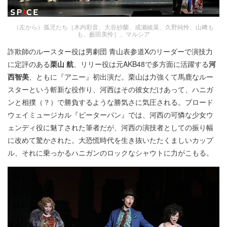
（左から）孤児たち［木内彩音、大谷紗蘭、成瀬綾菜、久野純怜、山﨑も
も、藪田美怜］、マルシア
詐欺師のルースター役は男劇団 青山表参道Xのリーダーで演技力
に定評のある
栗山 航
、リリー役は元AKB48で多方面に活躍する
河
西智美
、ともに『アニー』初出演だ。栗山は力強くて馬鹿なルー
スターという斬新な役作り、河西はその彼女だけあって、ハニガ
ンと相撲（？）で勝負するような勝気さに気圧される。ブロード
ウェイミュージカル『ピーターパン』では、河西の可憐な少女ウ
ェンディ役に魅了された筆者だが、河西の演技者としての振り幅
に改めて驚かされた。大恐慌時代を生き抜いたたくましいカップ
ル、それに乗っかるハニガンのロックなシャウトに力がこもる。