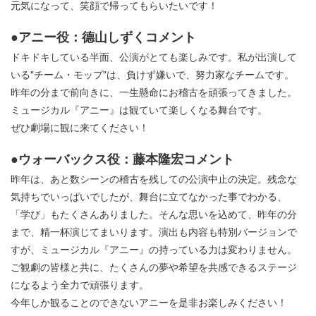
元気になって、笑顔で帰ってもらいたいです！
●アニー役：德山しずくコメント
ドキドキしている半面、公演がとても楽しみです。私が出演して
いる"チーム・モップ"は、負けず嫌いで、努力家なチームです。
昨年の分まで前向きに、一生懸命にお稽古を頑張ってきました。
ミュージカル『アニー』は観ていて楽しくなる舞台です。
ぜひ劇場に観に来てください！
●ウォーバックス役：藤本隆宏コメント
昨年は、あと数シーンの稽古を残しての公演中止の決定。残念な
気持ちでいっぱいでしたが、舞台に立てなかった事でわかる、
「学び」もたくさんありました。そんな思いを込めて、昨年の分
まで、精一杯演じてまいります。演出も内容も特別バージョンで
すが、ミュージカル『アニー』の持っている力は変わりません。
ご観劇の皆様と共に、たくさんの夢や希望を共感できるステージ
になるよう全力で頑張ります。
今年しか観ることのできないアニーを是非お楽しみください！