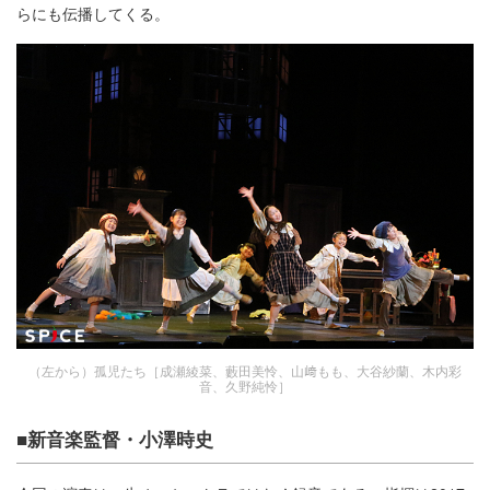
らにも伝播してくる。
（左から）孤児たち［成瀬綾菜、藪田美怜、山﨑もも、大谷紗蘭、木内彩
音、久野純怜］
■新音楽監督・小澤時史