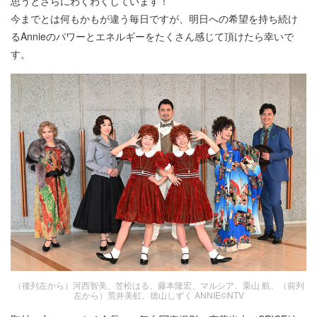
思うとさらにわくわくしています！
今までとは何もかもが違う毎日ですが、明日への希望を持ち続け
るAnnieのパワーとエネルギーをたくさん感じて頂けたら幸いで
す。
（後列左から）河西智美、笠松はる、藤本隆宏、マルシア、栗山 航、（前列
左から）荒井美虹、德山しずく ANNIE©NTV