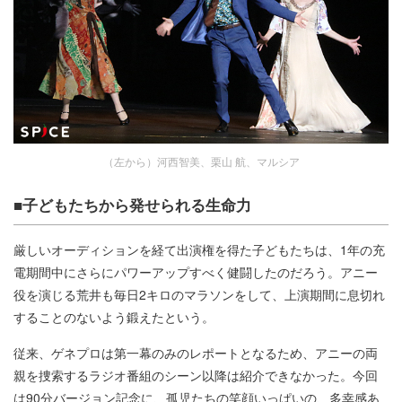
（左から）河西智美、栗山 航、マルシア
■子どもたちから発せられる生命力
厳しいオーディションを経て出演権を得た子どもたちは、1年の充
電期間中にさらにパワーアップすべく健闘したのだろう。アニー
役を演じる荒井も毎日2キロのマラソンをして、上演期間に息切れ
することのないよう鍛えたという。
従来、ゲネプロは第一幕のみのレポートとなるため、アニーの両
親を捜索するラジオ番組のシーン以降は紹介できなかった。今回
は90分バージョン記念に、孤児たちの笑顔いっぱいの、多幸感あ