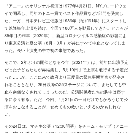
『アニー』のオリジナル初演は1977年4月21日、NYブロードウェ
イで開幕し、同年のトニー賞でベスト作品賞など7部門を受賞し
た。一方、日本テレビ主催版は1986年（昭和61年）にスタートし
て以降毎年上演を続け、全国で180万人を動員してきた。ところが
35年目の昨年（2020年）、新型コロナウイルス感染症の影響によ
り東京公演と夏公演（8月・9月）が共にすべて中止となってしま
った。長い上演史の中で初の事態であった。
そこで、2年ぶりの開催となる今年（2021年）は、前年に出演予定
だった子どもたちが再結集し、5月10日まで上演を敢行する予定だ
った……が、ここに来て政府より三度目の緊急事態宣言が発令さ
れることとなり、25日以降の25ステージについて、またしても中
止を余儀なくされてしまったのだ。公演関係者たちの胸中は察す
るに余り有る。ただ、今回、4月24日の一日だけでもかろうじて公
演をおこなえることが、せめてもの救いといえるのかもしれな
い。
その24日は、マチネ公演（12:30開演）をチーム・モップ（アニー