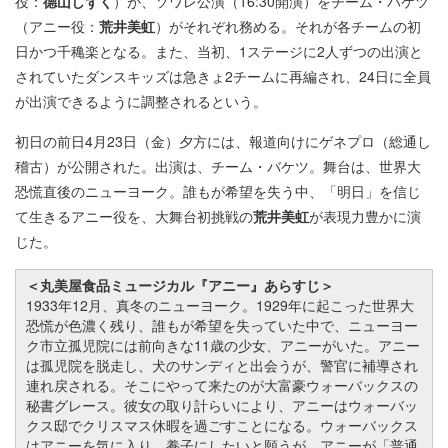
役：
德山しずく
）が、ソワレ公演（16:30開演）をチーム・バケツ
（アニー役：
荒井美虹
）がそれぞれ務める。それが各チームの初
日かつ千穐楽となる。また、当初、1ステージに2人ずつの出演と
されていたダンスキッズは急きょ2チームに再編され、24日に全員
が出演できるように調整されるという。
初日の前日4月23日（金）夕方には、報道向けにゲネプロ（総通し
稽古）が公開された。出演は、チーム・バケツ。舞台は、世界大
恐慌直後のニューヨーク。誰もが希望を失う中、「明日」を信じ
て生きるアニー役を、大舞台初挑戦の
荒井美虹
が表現力豊かに演
じた。
＜丸美屋食品ミュージカル『アニー』あらすじ＞
1933年12月、真冬のニューヨーク。1929年に起こった世界大
恐慌が色濃く残り、誰もが希望を失っていた中で、ニューヨー
ク市立孤児院には前向きな11歳の少女、アニーがいた。アニー
は孤児院を脱走し、犬のサンディと出会うが、警官に補導され
連れ戻される。そこにやって来たのが大富豪ウォーバックスの
秘書グレース。彼女の取り計らいにより、アニーはウォーバッ
クス邸でクリスマス休暇を過ごすことになる。ウォーバックス
はアニーを気に入り、養子にしたいと願うが、アニーが「普通