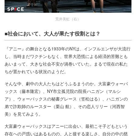
荒井美虹（右）
■社会において、大人が果たす役割とは？
『アニー』の舞台となる1933年のNYは、インフルエンザが大流行
し、当時まだワクチンもなく、世界大恐慌による経済的苦難とも
あいまって、大きな社会不安が渦巻いていた。まるで現在の私た
ちが置かれている状況のようだ。
そんな中、劇中の大人たちはどうふるまうのか。大富豪ウォーバ
ックス（藤本隆宏）、NY市立孤児院の院長ハニガン（マルシ
ア）、ウォーバックスの秘書グレース（笠松はる）、ハニガンの
弟で詐欺師のルースター（栗山 航）、その恋人リリー（河西智
美）を見てみよう。
大富豪ウォーバックスはアニーに出会い、最初こそ子どもという
存在への戸惑いはあるものの、人と接する楽しさ、自分の中の慈